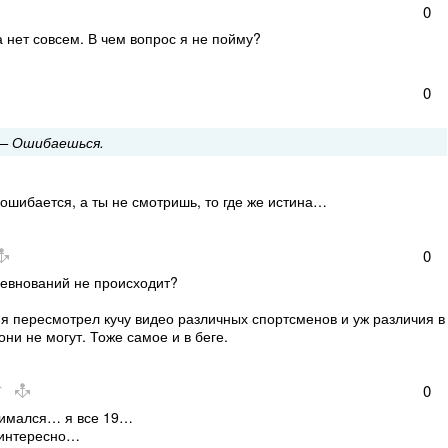
0
а нет совсем. В чем вопрос я не пойму?
0
 — Ошибаешься.
 ошибается, а ты не смотришь, то где же истина…
0
ревнований не происходит?
 я пересмотрел кучу видео различных спортсменов и уж различия в
они не могут. Тоже самое и в беге.
0
нимался… я все 19…
 интересно…