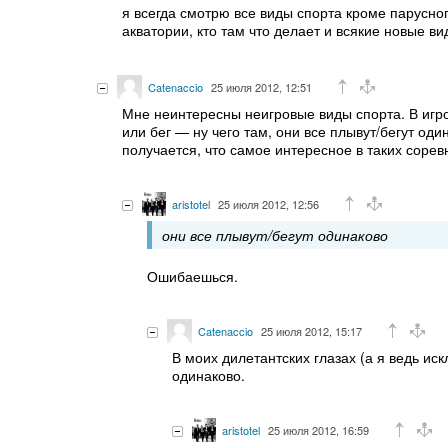
я всегда смотрю все виды спорта кроме парусног
акватории, кто там что делает и всякие новые вид
Catenaccio
25 июля 2012, 12:51
Мне неинтересны неигровые виды спорта. В игро
или бег — ну чего там, они все плывут/бегут оди
получается, что самое интересное в таких соре
aristotel
25 июля 2012, 12:56
они все плывут/бегут одинаково
Ошибаешься.
Catenaccio
25 июля 2012, 15:17
В моих дилетантских глазах (а я ведь и
одинаково.
aristotel
25 июля 2012, 16:59