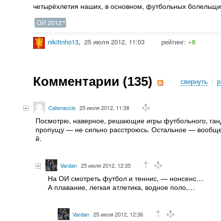
четырёхлетия наших, в основном, футбольных болельщик
ОИ 2012
nikitinho13
,
25 июля 2012, 11:03
рейтинг:
+8
Комментарии (
135
)
свернуть
|
р
Catenaccio
25 июля 2012, 11:38
Посмотрю, наверное, решающие игры футбольного, ганд
пропущу — не сильно расстроюсь. Остальное — вообще 
й.
Vardan
25 июля 2012, 12:35
На ОИ смотреть футбол и теннис, — нонсенс…
А плавание, легкая атлетика, водное поло,…
Vardan
25 июля 2012, 12:36