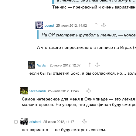
Теннис — прекрасный и очень вариативн
pound
25 июля 2012, 14:02
На ОИ смотреть футбол и теннис, — нонс
А что такого непрестижного в теннисе на Играх 
Vardan
25 июля 2012, 12:37
если бы ты отметил Бокс, я бы согласился, но… во
tacchinardi
25 июля 2012, 11:46
Самое интересное для меня в Олимпиаде — это лёгкая 
малоинтересен. Не уверен, что даже финал буду смотре
aristotel
25 июля 2012, 11:47
нет варианта — не буду смотреть совсем.