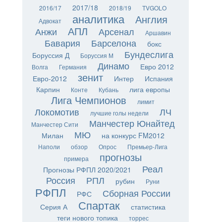
2017/18
2016/17
2018/19
TVGOLO
аналитика
Англия
Адвокат
АПЛ
Анжи
Арсенал
Аршавин
Бавария
Барселона
бокс
Бундеслига
Боруссия Д
Боруссия М
Динамо
Евро 2012
Волга
Германия
зенит
Евро-2012
Интер
Испания
Карпин
лига европы
Конте
Кубань
Лига Чемпионов
лимит
Локомотив
ЛЧ
лучшие голы недели
Манчестер Юнайтед
Манчестер Сити
МЮ
Милан
на конкурс FM2012
Наполи
обзор
Опрос
Премьер-Лига
прогнозы
примера
Реал
Прогнозы РФПЛ 2020/2021
Россия
РПЛ
рубин
Руни
РФПЛ
Сборная России
РФС
Спартак
Серия А
статистика
теги нового топика
торрес