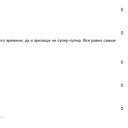
0
0
ого времени, да и зрелище не супер-пупер. Все равно самые
0
0
0
е…