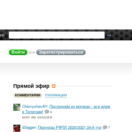
ск:
Войти
Зарегистрироваться
или
Прямой эфир
КОММЕНТАРИИ
ПУБЛИКАЦИИ
ChernyshevAY
:
Последним из могикан - все идем
в Телеграм!
4
БЛОГ ИМ. D3AGGER
d3agger
:
Прогнозы РФПЛ 2020/2021 24-й тур
7