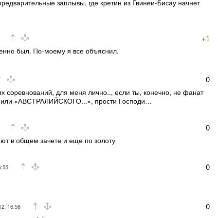
предварительные заплывы, где кретин из Гвинеи-Бисау начнет
+1
енно был. По-моему я все объяснил.
0
их соревнований, для меня лично.., если ты, конечно, не фанат
ли «АВСТРАЛИЙСКОГО...», прости Господи…
0
ют в общем зачете и еще по золоту
0
6:55
0
2, 16:56