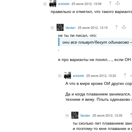
aristotel
25 июля 2012, 13:09
правильно и отметил, что такого вариант
Vardan
25 июля 2012, 13:15
не ты ли писал, что:
они все плывут/бегут одинаково
,
я про варианты не понял...., если ОН
aristotel
25 июля 2012, 13:20
А что в мире кроме ОИ других со
Да и когда плаванием занимался,
технике я вижу. Плыть одинаково 
Vardan
25 июля 2012, 13:35
ты сколько лет плаванием за
и поэтому-то мне плавание и