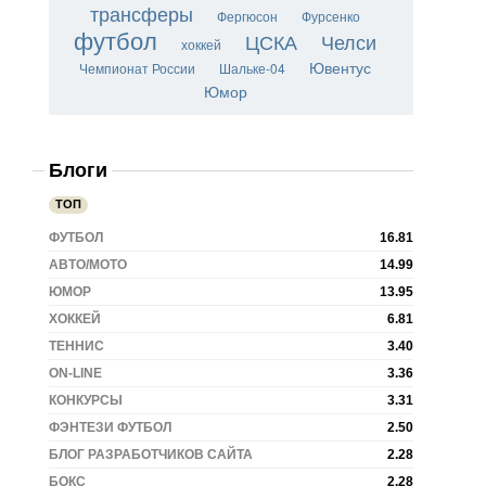
трансферы
Фергюсон
Фурсенко
футбол
ЦСКА
Челси
хоккей
Ювентус
Чемпионат России
Шальке-04
Юмор
Блоги
ТОП
ФУТБОЛ
16.81
АВТО/МОТО
14.99
ЮМОР
13.95
ХОККЕЙ
6.81
ТЕННИС
3.40
ON-LINE
3.36
КОНКУРСЫ
3.31
ФЭНТЕЗИ ФУТБОЛ
2.50
БЛОГ РАЗРАБОТЧИКОВ САЙТА
2.28
БОКС
2.28