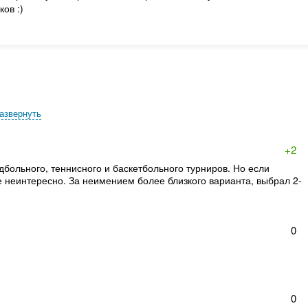
ов :)
азвернуть
+2
больного, теннисного и баскетбольного турниров. Но если
неинтересно. За неимением более близкого варианта, выбрал 2-
0
0