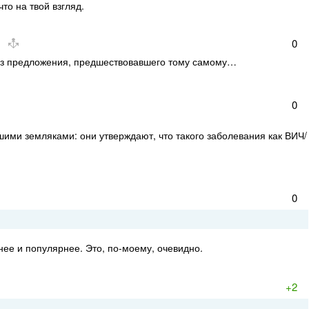
что на твой взгляд.
0
 из предложения, предшествовавшего тому самому…
0
ашими земляками: они утверждают, что такого заболевания как ВИЧ/
0
нее и популярнее. Это, по-моему, очевидно.
+2