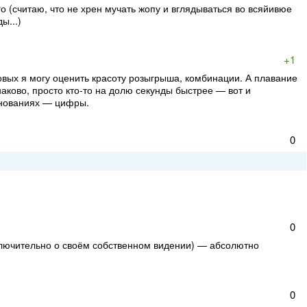
о (считаю, что не хрен мучать жопу и вглядываться во всяйивюе
ы...)
+1
вых я могу оценить красоту розыгрыша, комбинации. А плавание
наково, просто кто-то на долю секунды быстрее — вот и
внованиях — цифры.
0
0
сключительно о своём собственном видении) — абсолютно
0