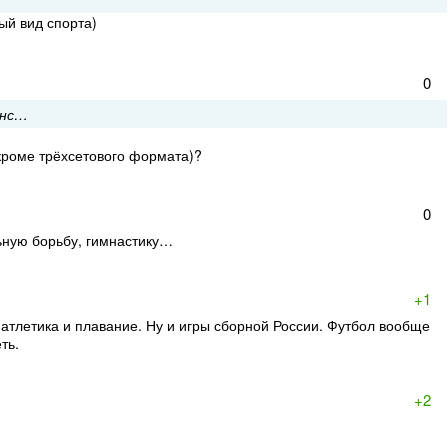
ый вид спорта)
0
енс…
(кроме трёхсетового формата)?
0
льную борьбу, гимнастику…
+1
атлетика и плавание. Ну и игры сборной России. Футбол вообще
ть.
+2