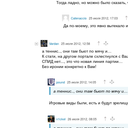
Тогда ладно, но можно было сказать, 
Catenaccio
25 июля 2012, 17:03
Да по-моему, это явно вытекало
Vardan
25 июля 2012, 12:58
а теннис.., они там бьют по мячу и…
К стати, на другом портале схлестнулся с В
СПИД нет..., это что новая линия партии…
Без иронии конкретно к Вам!
pound
25 июля 2012, 14:05
а теннис.., они там бьют по мячу и…
Игровые виды были, есть и будут зрелищ
n1ckel
26 июля 2012, 08:05
а теннис.., они там бьют по мячу и…