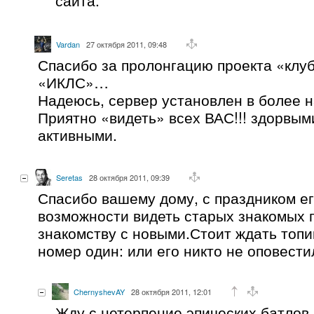
Vardan
27 октября 2011, 09:48
Спасибо за пролонгацию проекта «клу
«ИКЛС»…
Надеюсь, сервер установлен в более 
Приятно «видеть» всех ВАС!!! здорвым
активными.
Seretas
28 октября 2011, 09:39
Спасибо вашему дому, с праздником е
возможности видеть старых знакомых 
знакомству с новыми.Стоит ждать топи
номер один: или его никто не оповести
ChernyshevAY
28 октября 2011, 12:01
Жду с нетерпение эпических батлов