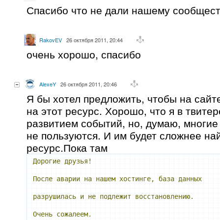
Спасибо что не дали нашему сообществ
RakovEV
26 октября 2011, 20:44
очень хорошо, спасибо
AlexeY
26 октября 2011, 20:46
Я бы хотел предложить, чтобы на сайт
на этот ресурс. Хорошо, что я в твитер
развитием событий, но, думаю, многие
не пользуются. И им будет сложнее на
ресурс.Пока там
Дорогие
друзья!
После
аварии
на
нашем
хостинге,
база
данных
разрушилась
и
не
подлежит
восстановлению.
Очень
сожалеем.