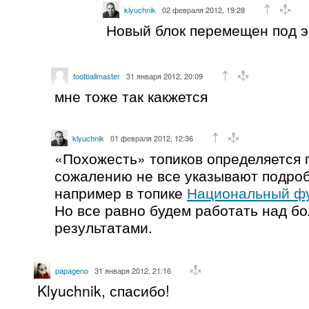
klyuchnik
02 февраля 2012, 19:28
Новый блок перемещен под 
footballmaster
31 января 2012, 20:09
мне тоже так какжется
klyuchnik
01 февраля 2012, 12:36
«Похожесть» топиков определяется п
сожалению не все указывают подроб
например в топике
Национальный ф
Но все равно будем работать над б
результатами.
papageno
31 января 2012, 21:16
Klyuchnik, спасибо!