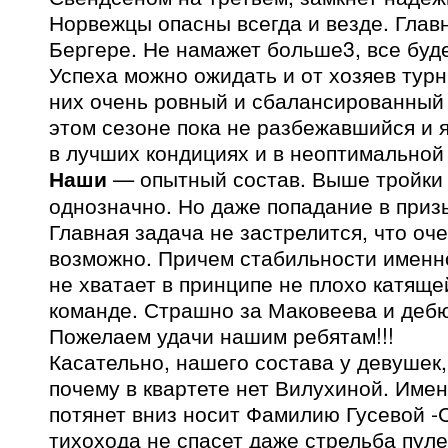
Норвежцы опасны всегда и везде. Глав
Бергере. Не намажет больше3, все буде
Успеха можно ожидать и от хозяев турн
них очень ровный и сбалансированный 
этом сезоне пока не разбежавшийся и 
в лучших кондициях и в неоптимальной
Наши
— опытный состав. Выше тройки 
однозначно. Но даже попадание в приз
Главная задача не застрелится, что оче
возможно. Причем стабильности именно
не хватает в принципе не плохо катяще
команде. Страшно за Маковеева и деб
Пожелаем удачи нашим ребятам!!!
Касательно, нашего состава у девушек,
почему в квартете нет Вилухиной. Име
потянет вниз носит Фамилию Гусевой -
тихохода не спасет даже стрельба пул