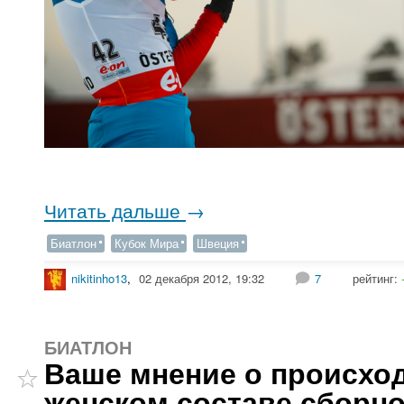
Читать дальше
→
Биатлон
Кубок Мира
Швеция
nikitinho13
,
02 декабря 2012, 19:32
7
рейтинг:
БИАТЛОН
Ваше мнение о происхо
женском составе сборно