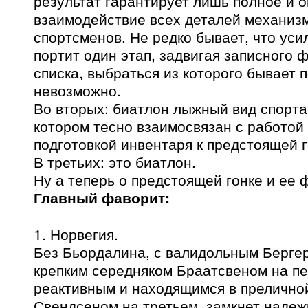
результат гарантирует лишь полное и 
взаимодействие всех деталей механизм
спортсменов. Не редко бывает, что уси
портит один этап, задвигая записного 
списка, выбраться из которого бывает 
невозможно.
Во вторых: биатлон лыжный вид спорта,
котором тесно взаимосвязан с работой
подготовкой инвентаря к предстоящей г
В третьих: это биатлон.
Ну а теперь о предстоящей гонке и ее 
Главный фаворит:
1. Норвегия.
Без Бьордалина, с валидольным Бергер
крепким середняком Браатсвеном на пе
реактивным и находящимся в преличн
Свендсеном на третьем, замкнет надеж