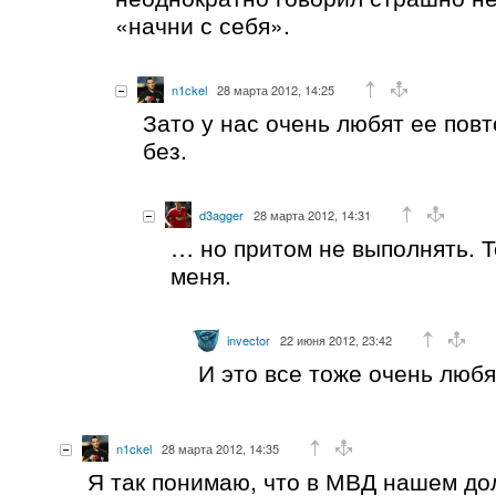
«начни с себя».
n1ckel
28 марта 2012, 14:25
Зато у нас очень любят ее повт
без.
d3agger
28 марта 2012, 14:31
… но притом не выполнять. Т
меня.
invector
22 июня 2012, 23:42
И это все тоже очень любя
n1ckel
28 марта 2012, 14:35
Я так понимаю, что в МВД нашем д