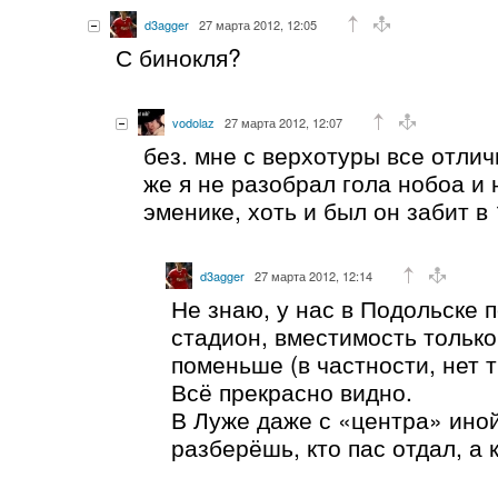
d3agger
27 марта 2012, 12:05
С бинокля?
vodolaz
27 марта 2012, 12:07
без. мне с верхотуры все отлич
же я не разобрал гола нобоа и 
эменике, хоть и был он забит в
d3agger
27 марта 2012, 12:14
Не знаю, у нас в Подольске 
стадион, вместимость только
поменьше (в частности, нет 
Всё прекрасно видно.
В Луже даже с «центра» иной
разберёшь, кто пас отдал, а 