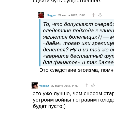
d3agger
27 марта 2012, 15:08
То, что допускают очеред
следствие подхода к клиен
является болельщик?) — 
«даём» товар или зрелище,
денется? Ну и из той же с
«верните бесплатный фу
для фанатов» и так далее
Это следствие эгоизма, пом
vodolaz
27 марта 2012, 14:02
это уже лучше, чем снесем ст
устроим войны-потравим голод
будет пусто;)