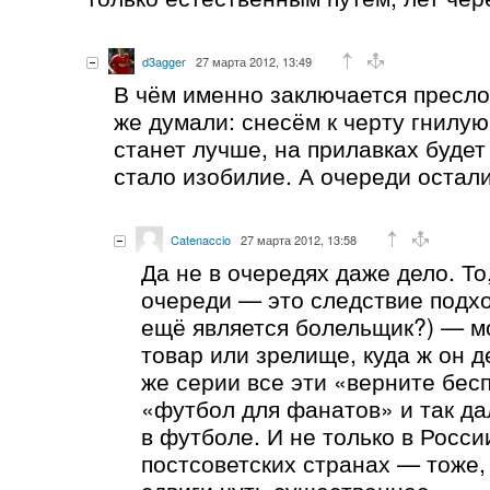
d3agger
27 марта 2012, 13:49
В чём именно заключается пресло
же думали: снесём к черту гнилую
станет лучше, на прилавках будет
стало изобилие. А очереди остали
Catenaccio
27 марта 2012, 13:58
Да не в очередях даже дело. То
очереди — это следствие подхо
ещё является болельщик?) — м
товар или зрелище, куда ж он д
же серии все эти «верните бес
«футбол для фанатов» и так дал
в футболе. И не только в России
постсоветских странах — тоже,
сдвиги чуть существеннее.