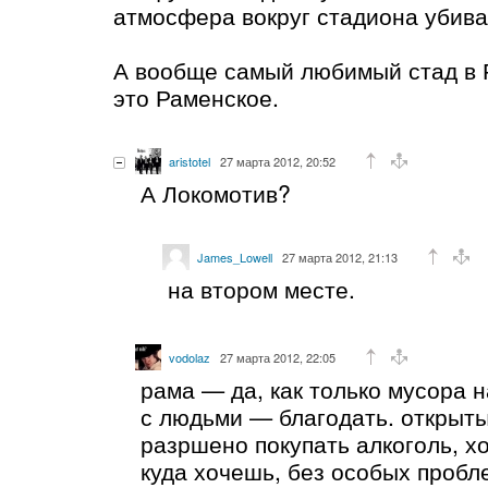
атмосфера вокруг стадиона убива
А вообще самый любимый стад в 
это Раменское.
aristotel
27 марта 2012, 20:52
А Локомотив?
James_Lowell
27 марта 2012, 21:13
на втором месте.
vodolaz
27 марта 2012, 22:05
рама — да, как только мусора 
с людьми — благодать. открыт
разршено покупать алкоголь, хо
куда хочешь, без особых пробл