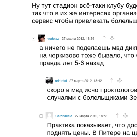
Ну тут стадион всё-таки клубу бу
так что в их же интересах орган
сервис чтобы привлекать болельщ
vodolaz
27 марта 2012, 18:39
а ничего не поделаешь мвд дик
на черкизово тоже бывало, что
правда лет 5-6 назад
aristotel
27 марта 2012, 18:42
скоро в мвд исчо проктологов
случаями с болельщиками З
Catenaccio
27 марта 2012, 18:58
Практика показывает, что до
поднять цены. В Питере на 