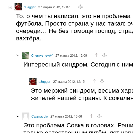
d3agger
27 марта 2012, 12:07
То, о чем ты написал, это не проблема
футбола. Просто страна у нас такая: о
очереди… Не без помощи господ, стр
вахтёра.
ChernyshevAY
27 марта 2012, 12:09
Интересный синдром. Сегодня с ним 
d3agger
27 марта 2012, 12:15
Это мерзкий синдром, весьма хар
жителей нашей страны. К сожале
Catenaccio
27 марта 2012, 13:06
Это проблема Совка в головах. Реш
только естественным путём, лет чер