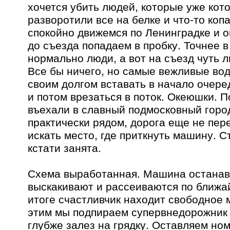
хочется убить людей, которые уже кот
разворотили все на белке и что-то коп
спокойно движемся по Ленинградке и оп
до съезда попадаем в пробку. Точнее в
нормально люди, а вот на съезд чуть л
Все бы ничего, но самые вежливые во
своим долгом вставать в начало очеред
и потом врезаться в поток. Океюшки. П
въехали в славный подмосковный горо
практически рядом, дорога еще не пер
искать место, где приткнуть машину. С
кстати занята.
Схема выработанная. Машина останавл
выскакивают и рассеиваются по ближа
итоге счастливчик находит свободное 
этим мы подпираем супервнедорожник 
глубже залез на грядку. Оставляем но