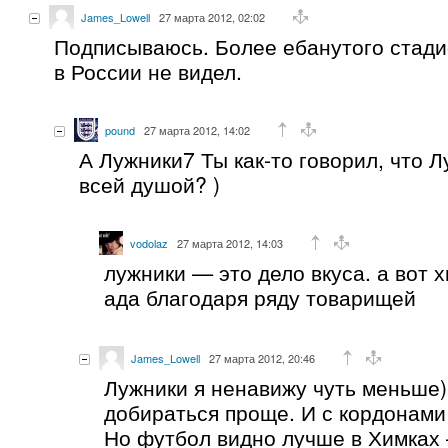
James_Lowell
27 марта 2012, 02:02
Подписываюсь. Более ебанутого стади
в России не видел.
pound
27 марта 2012, 14:02
А Лужники7 Ты как-то говорил, что 
всей душой? )
vodolaz
27 марта 2012, 14:03
лужники — это дело вкуса. а вот 
ада благодаря ряду товарищей
James_Lowell
27 марта 2012, 20:46
Лужники я ненавижу чуть меньше)
добираться проще. И с кордонами
Но футбол видно лучше в Химках 