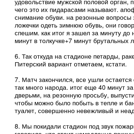
удовольствие мужской половой орган, 
чего это их пидарасами называют. апо
снимание обуви. на резонные вопросы з
ложечки одеть зимнюю обувь, они говор
спешим. как итог я зашел за минуту до 
минут в толкучке+7 минут брутальных л
6. Так откуда на стадионе петарды, ра
Питерский вариант отметаем, кстати.
7. Матч закончился, все ушли остается 
так много народа. итог еще 40 минут з
дверьми, на резонную просьбу, выпусти
чтобы можно было побыть в тепле и ба
туалет, совершенно невежливый и неад
8. Мы покидали стадион под звук пожар
говорила, что стоит немедленно покину