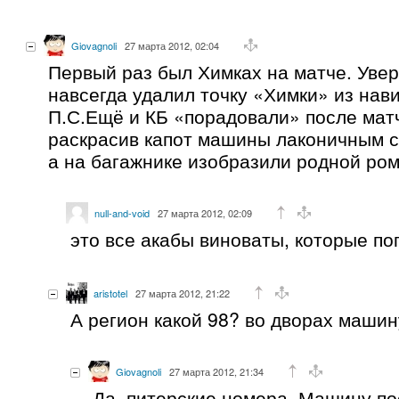
Giovagnoli
27 марта 2012, 02:04
Первый раз был Химках на матче. Увер
навсегда удалил точку «Химки» из нави
П.С.Ещё и КБ «порадовали» после мат
раскрасив капот машины лаконичным с
а на багажнике изобразили родной ром
null-and-void
27 марта 2012, 02:09
это все акабы виноваты, которые по
aristotel
27 марта 2012, 21:22
А регион какой 98? во дворах маши
Giovagnoli
27 марта 2012, 21:34
Да, питерские номера. Машину по