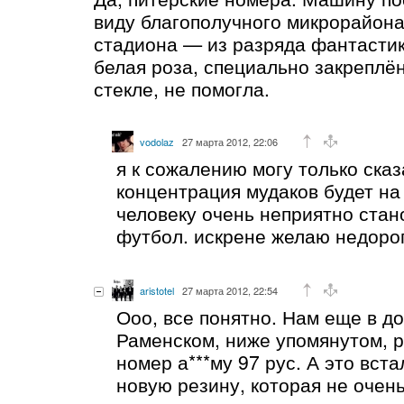
виду благополучного микрорайона
стадиона — из разряда фантастик
белая роза, специально закреплё
стекле, не помогла.
vodolaz
27 марта 2012, 22:06
я к сожалению могу только сказа
концентрация мудаков будет на
человеку очень неприятно стан
футбол. искрене желаю недорог
aristotel
27 марта 2012, 22:54
Ооо, все понятно. Нам еще в д
Раменском, ниже упомянутом, 
номер а***му 97 рус. А это вста
новую резину, которая не очен