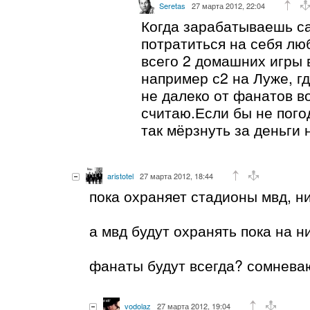
Seretas
27 марта 2012, 22:04
Когда зарабатываешь са
потратиться на себя лю
всего 2 домашних игры 
например с2 на Луже, г
не далеко от фанатов в
считаю.Если бы не погод
так мёрзнуть за деньги 
aristotel
27 марта 2012, 18:44
пока охраняет стадионы мвд, н
а мвд будут охранять пока на н
фанаты будут всегда? сомнев
vodolaz
27 марта 2012, 19:04