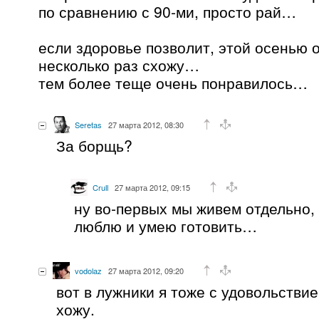
по сравнению с 90-ми, просто рай…
если здоровье позволит, этой осенью 
несколько раз схожу…
тем более теще очень понравилось…
Seretas
27 марта 2012, 08:30
За борщь?
Crull
27 марта 2012, 09:15
ну во-первых мы живем отдельно, 
люблю и умею готовить…
vodolaz
27 марта 2012, 09:20
вот в лужники я тоже с удовольстви
хожу.