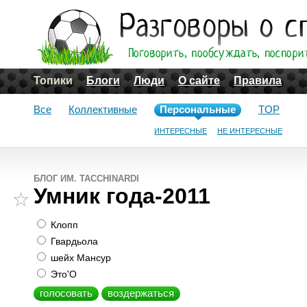
Топики
Блоги
Люди
О сайте
Правила
Все
Коллективные
Персональные
TOP
ИНТЕРЕСНЫЕ
НЕ ИНТЕРЕСНЫЕ
БЛОГ ИМ. TACCHINARDI
Умник года-2011
Клопп
Гвардьола
шейх Мансур
Это'О