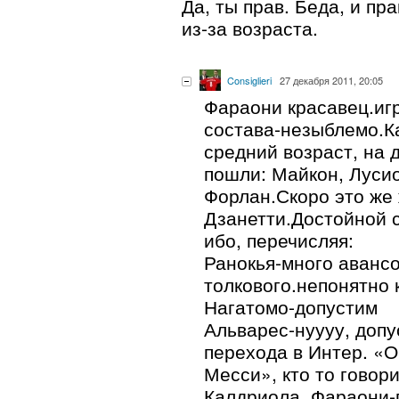
Да, ты прав. Беда, и пр
из-за возраста.
Consiglieri
27 декабря 2011, 20:05
Фараони красавец.иг
состава-незыблемо.К
средний возраст, на 
пошли: Майкон, Лусио
Форлан.Скоро это же
Дзанетти.Достойной 
ибо, перечисляя:
Ранокья-много авансо
толкового.непонятно 
Нагатомо-допустим
Альварес-нуууу, допу
перехода в Интер. «О
Месси», кто то говор
Калдриола, Фараони-