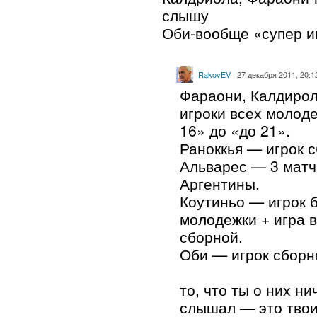
слышу
Оби-вообще «супер и
RakovEV
27 декабря 2011, 20:1
Фараони, Калдирол
игроки всех молоде
16» до «до 21».
Раноккья — игрок 
Альварес — 3 матч
Аргентины.
Коутиньо — игрок 
молодежки + игра 
сборной.
Оби — игрок сборн
то, что ты о них ни
слышал — это твои