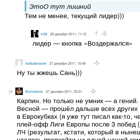
ЭтоО тут лишний
Тем не менее, текущий лидер)))
IL96
28 декабря 2011, 11:12
лидер — кнопка «Воздержался»
footballmaster
27 декабря 2011, 15:48
Ну ты жжешь Сань)))
Sturmfuhrer
27 декабря 2011, 20:01
Карпин. Но только не умник — а гений.
Весной — прошёл дальше всех других 
в Еврокубках (я уже тут писал как-то, 
плей-офф Лиги Европы после 3 побед (и
ЛЧ (результат, кстати, который в ныне
удалось превзойти ни одной нашей ком