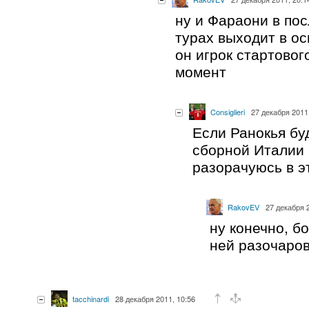
ну и Фараони в по
турах выходит в ос
он игрок стартовог
момент
Consiglieri
27 декабря 2011
Если Ранокья бу
сборной Италии 
разорачуюсь в э
RakovEV
27 декабря 
ну конечно, б
ней разочаров
tacchinardi
28 декабря 2011, 10:56