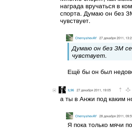
награда вручаться в ко
спорта. Думаю он без З
чувствует.
ChernyshevAY
27 декабря 2011, 13:2
Думаю он без ЗМ се
чувствует.
Ещё бы он был недов
IL96
27 декабря 2011, 19:05
а ты в Анжи под каким н
ChernyshevAY
28 декабря 2011, 09:5
Я пока только мячи по