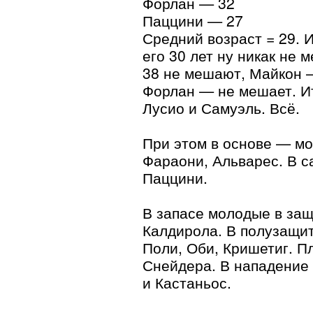
Форлан — 32
Паццини — 27
Средний возраст = 29. 
его 30 лет ну никак не 
38 не мешают, Майкон 
Форлан — не мешает. И
Лусио и Самуэль. Всё.
При этом в основе — м
Фараони, Альварес. В с
Паццини.
В запасе молодые в защ
Калдирола. В полузащи
Поли, Оби, Кришетиг. П
Снейдера. В нападение
и Кастаньос.