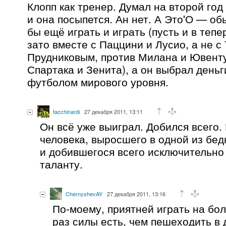
Клопп как тренер. Думал на второй го
и она посыпется. Ан нет. А Это'О — об
бы ещё играть и играть (пусть и в теп
зато вместе с Паццини и Лусио, а не с
Прудниковым, против Милана и Ювенту
Спартака и Зенита), а он выбрал деньг
футболом мирового уровня.
tacchinardi
27 декабря 2011, 13:11
Он всё уже выиграл. Добился всего.
человека, выросшего в одной из бе
и добившегося всего исключительно
таланту.
ChernyshevAY
27 декабря 2011, 13:16
По-моему, приятней играть на бо
раз силы есть, чем пешеходить в 