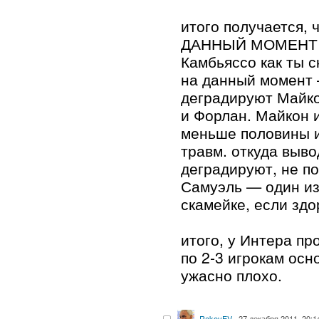
итого получается, 
ДАННЫЙ МОМЕНТ (
Камбьяссо как ты с
на данный момент 
деградируют Майко
и Форлан. Майкон 
меньше половины и
травм. откуда выво
деградируют, не по
Самуэль — один из
скамейке, если здо
итого, у Интера пр
по 2-3 игрокам осн
ужасно плохо.
RakovEV
27 декабря 2011, 20:1