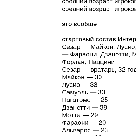
средний возраст игроко
средний возраст игроко
это вообще
стартовый состав Интер
Сезар — Майкон, Лусио
— Фараони, Дзанетти, 
Форлан, Паццини
Сезар — вратарь, 32 го
Майкон — 30
Лусио — 33
Самуэль — 33
Нагатомо — 25
Дзанетти — 38
Мотта — 29
Фараони — 20
Альварес — 23