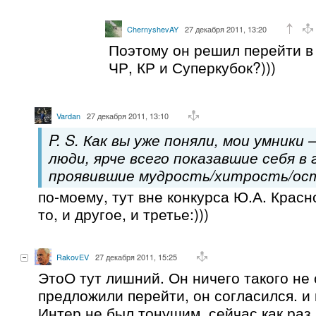
ChernyshevAY
27 декабря 2011, 13:20
Поэтому он решил перейти в
ЧР, КР и Суперкубок?)))
Vardan
27 декабря 2011, 13:10
P. S. Как вы уже поняли, мои умники
люди, ярче всего показавшие себя в 
проявившие мудрость/хитрость/ос
по-моему, тут вне конкурса Ю.А. Красно
то, и другое, и третье:)))
RakovEV
27 декабря 2011, 15:25
ЭтоО тут лишний. Он ничего такого не 
предложили перейти, он согласился. и 
Интер не был тонущим. сейчас как раз 