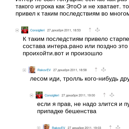
такого игрока как ЭтоО и не хватает. то
привел к таким последствиям во много
Consiglieri
27 декабря 2011, 18:53
К таким последстиям привело старп
состава интера.рано или поздно эт
проихойти.вот и произошло
RakovEV
27 декабря 2011, 18:58
лесом иди, тролль кого-нибудь дру
Consiglieri
27 декабря 2011, 19:00
если я прав, не надо злится и п
припадке бешенства
RakovEV
27 декабря 2011, 19:03