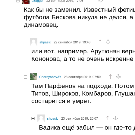
d3agger
22 сентября 2019, 17:06
Как бы не заменил. Известный фети
футбола Бескова никуда не делся, а
динамовец.
shpasic
22 сентября 2019, 19:43
или вот, например, Арутюнян вер
Кононова, а то не очень искренне 
ChernyshevAY
23 сентября 2019, 07:50
Там Парфенов на подходе. Потом
Титов, Широков, Комбаров, Глуша
состарится и умрет.
shpasic
23 сентября 2019, 20:07
Вадика ещё забыл — он где-то