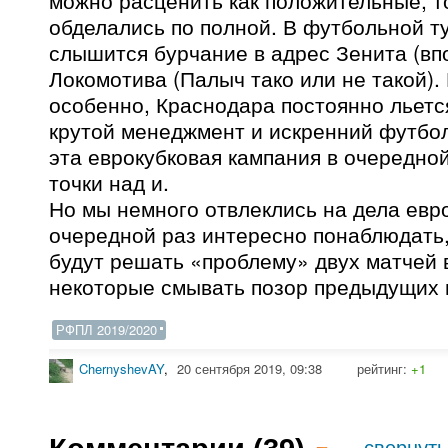
можно расценить как положительные, 
обделались по полной. В футбольной т
слышится бурчание в адрес Зенита (вп
Локомотива (Палыч тако или не такой).
особенно, Краснодара постоянно льетс
крутой менеджмент и искренний футбол
эта еврокубковая кампания в очередной
точки над и.
Но мы немного отвлеклись на дела евр
очередной раз интересно понаблюдать,
будут решать «проблему» двух матчей 
некоторые смывать позор предыдущих 
РФПЛ 2019/2020
ChernyshevAY
,
20 сентября 2019, 09:38
рейтинг:
+1
свернуть