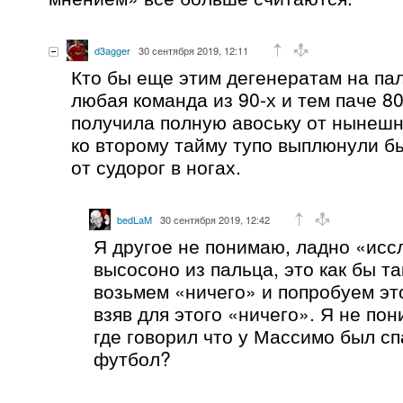
d3agger
30 сентября 2019, 12:11
Кто бы еще этим дегенератам на пал
любая команда из 90-х и тем паче 80
получила полную авоську от нынешн
ко второму тайму тупо выплюнули бы
от судорог в ногах.
bedLaM
30 сентября 2019, 12:42
Я другое не понимаю, ладно «исс
высосоно из пальца, это как бы та
возьмем «ничего» и попробуем эт
взяв для этого «ничего». Я не пон
где говорил что у Массимо был с
футбол?