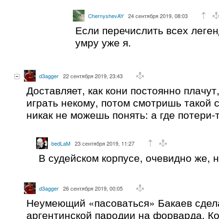
ChernyshevAY
24 сентября 2019, 08:03
Если перечислить всех леген
умру уже я.
d3agger
22 сентября 2019, 23:43
Доставляет, как кони постоянно плачут,
играть некому, потом смотришь такой 
никак не можешь понять: а где потери-
bedLaM
23 сентября 2019, 11:27
В судейском корпусе, очевидно же, н
d3agger
26 сентября 2019, 00:05
Неумеющий «пасоваться» Бакаев сдела
аргентинской пародии на форварда. Ко