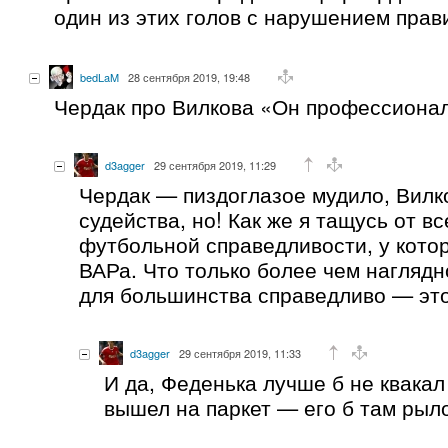
один из этих голов с нарушением прав
bedLaM
28 сентября 2019, 19:48
Чердак про Вилкова «Он профессионал»
d3agger
29 сентября 2019, 11:29
Чердак — пиздоглазое мудило, Вилк
судейства, но! Как же я тащусь от в
футбольной справедливости, у кото
ВАРа. Что только более чем наглядн
для большинства справедливо — это 
d3agger
29 сентября 2019, 11:33
И да, Феденька лучше б не квакал
вышел на паркет — его б там рыл