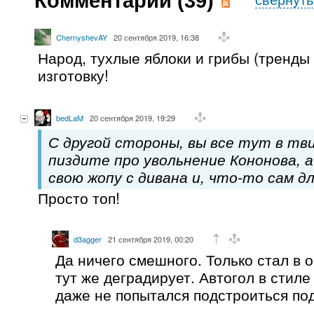
Комментарии (
39
)
ChernyshevAY
20 сентября 2019, 16:38
Народ, тухлые яблоки и грибы (тренды 
изготовку!
bedLaM
20 сентября 2019, 19:29
С другой стороны, вы все тут в тв
пиздите про увольнение Кононова, а
свою жопу с дивана и, что-то сам д
Просто топ!
d3agger
21 сентября 2019, 00:20
Да ничего смешного. Только стал в о
тут же деградирует. Автогол в стил
даже не попытался подстроиться под