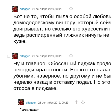
d3agger
21 сентября 2019, 00:22
Вот не то, чтобы пылаю особой любовь
домодедовскому вингеру, который сейч
доигрывает, но сколько его хуесосили п
ведь распиаренный пляжник ничуть не 
хуже.
d3agger
21 сентября 2019, 00:28
Ну и главное. Обоссаный пиджак прод
рекорды мразотности. Его кто-то жалае
убогими, наверное, по-другому и не б
неделю назад в отставку подал. Но это
отсоса в пиджаке.
d3agger
21 сентября 2019, 00:29
*жалеет