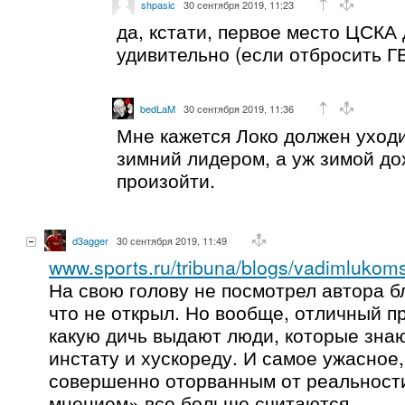
shpasic
30 сентября 2019, 11:23
да, кстати, первое место ЦСКА
удивительно (если отбросить Г
bedLaM
30 сентября 2019, 11:36
Мне кажется Локо должен уход
зимний лидером, а уж зимой до
произойти.
d3agger
30 сентября 2019, 11:49
www.sports.ru/tribuna/blogs/vadimlukom
На свою голову не посмотрел автора бл
что не открыл. Но вообще, отличный п
какую дичь выдают люди, которые знаю
инстату и хускореду. И самое ужасное,
совершенно оторванным от реальност
мнением» все больше считаются.