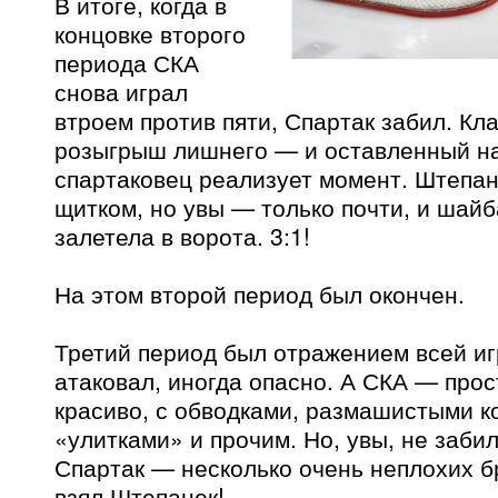
В итоге, когда в
концовке второго
периода СКА
снова играл
втроем против пяти, Спартак забил. Кл
розыгрыш лишнего — и оставленный на
спартаковец реализует момент. Штепан
щитком, но увы — только почти, и шайб
залетела в ворота. 3:1!
На этом второй период был окончен.
Третий период был отражением всей и
атаковал, иногда опасно. А СКА — прос
красиво, с обводками, размашистыми 
«улитками» и прочим. Но, увы, не забил
Спартак — несколько очень неплохих б
взял Штепанек!