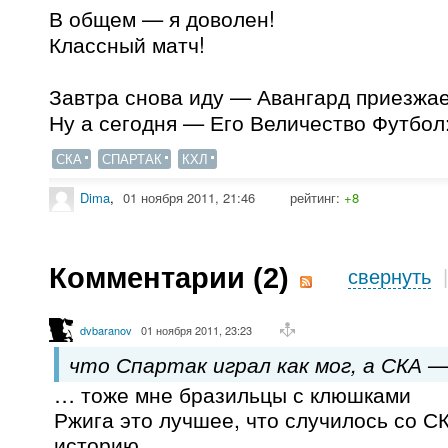
В общем — я доволен!
Классный матч!
Завтра снова иду — Авангард приезжает
Ну а сегодня — Его Величество Футбол
СКА
СПАРТАК
КХЛ
Dima
,
01 ноября 2011, 21:46
рейтинг:
+8
Комментарии (
2
)
свернуть
dvbaranov
01 ноября 2011, 23:23
что Спартак играл как мог, а СКА —
… тоже мне бразильцы с клюшками
Ржига это лучшее, что случилось со СК
историю…