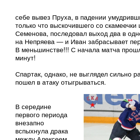
себе вывез Пруха, в падении умудривш
только что выскочившего со скамеечки
Семенова, последовал выход два в одн
на Непряева — и Иван забрасывает пер
В меньшинстве!!! С начала матча прош
минут!
Спартак, однако, не выглядел сильно р
пошел в атаку отыгрываться.
В середине
первого периода
внезапно
вспыхнула драка
между Алексеем