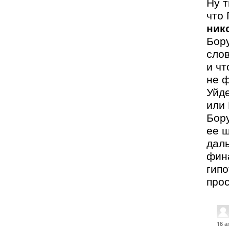
Ну т
что 
ник
Бору
слов
и чт
не ф
Уйде
или
Бору
ее 
даль
фин
гипо
прос
16 а