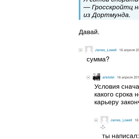
— Гросскройтц н
из Дортмунда.
Давай.
James_Lowell
16 апреля 20
сумма?
aristotel
16 апреля 201
Условия снача
какого срока 
карьеру закон
James_Lowell
16
ты написал: