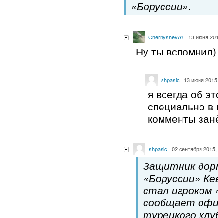
«Боруссии».
ChernyshevAY
13 июня 201
Ну ты вспомнил)
shpasic
13 июня 2015,
я всегда об э
специально в
комменты зан
shpasic
02 сентября 2015,
Защитник дор
«Боруссии» Ке
стал игроком 
сообщает офи
турецкого клу