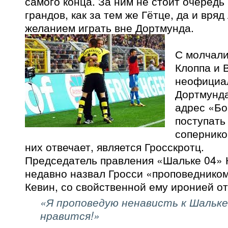
самого конца. За ним не стоит очередь
грандов, как за тем же Гётце, да и вряд
желанием играть вне Дортмунда.
С молчали
Клоппа и 
неофициа
Дортмунда
адрес «Бо
поступать
сопернико
них отвечает, является Гросскротц.
Председатель правления «Шальке 04» 
недавно назвал Гросси «проповедником
Кевин, со свойственной ему иронией от
«Я проповедую ненависть к Шальке
нравится!»