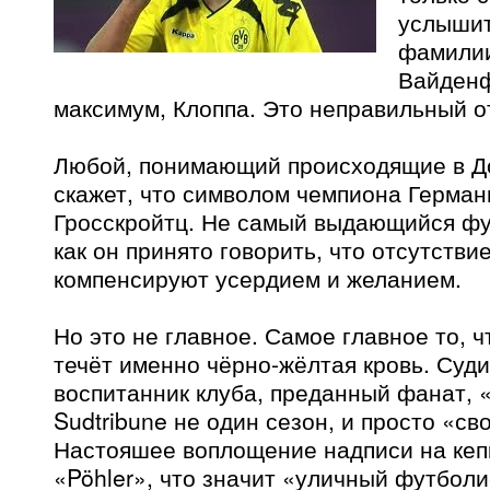
услышит
фамилии
Вайденф
максимум, Клоппа. Это неправильный о
Любой, понимающий происходящие в Д
скажет, что символом чемпиона Герман
Гросскройтц. Не самый выдающийся фут
как он принято говорить, что отсутстви
компенсируют усердием и желанием.
Но это не главное. Самое главное то, ч
течёт именно чёрно-жёлтая кровь. Суд
воспитанник клуба, преданный фанат,
Sudtribune не один сезон, и просто «св
Настояшее воплощение надписи на кеп
«Pöhler», что значит «уличный футболи