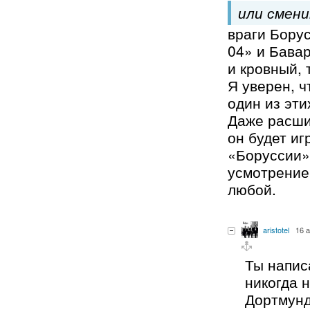
или смени
враги Бору
04» и Бава
и кровный, 
Я уверен, ч
один из эти
Даже расши
он будет иг
«Боруссии»
усмотрение
любой.
aristotel
16 
Ты напис
никогда н
Дортмунд