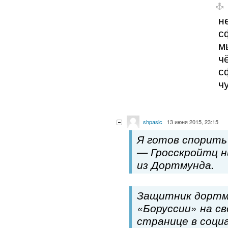
н
с
м
ч
с
ч
shpasic
13 июня 2015, 23:15
Я готов спорить
— Гросскройтц н
из Дортмунда.
Защитник дортм
«Боруссии» на с
странице в соци