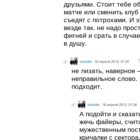
друзьями. Стоит тебе о
матче или сменить клуб
съедят с потрохами. И 
везде так. не надо прос
фигней и срать в случа
в душу.
aristotel
16 апреля 2012, 01:20
не лизать, наверное 
неправильное слово.
подходит.
aristotel
16 апреля 2012, 01:26
А подойти и сказат
жечь файеры, счит
мужественным пост
кричалки с сектора