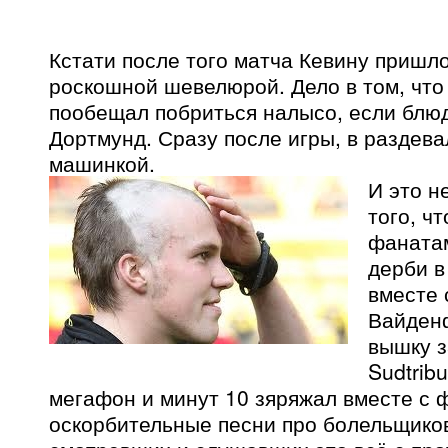
Кстати после того матча Кевину пришло
роскошной шевелюрой. Дело в том, что 
пообещал побриться налысо, если блюд
Дортмунд. Сразу после игры, в раздева
машинкой.
И это н
того, ч
фанатам
дерби в
вместе 
Вайден
вышку 
Sudtrib
мегафон и минут 10 зяряжал вместе с
оскорбительные песни про болельщико