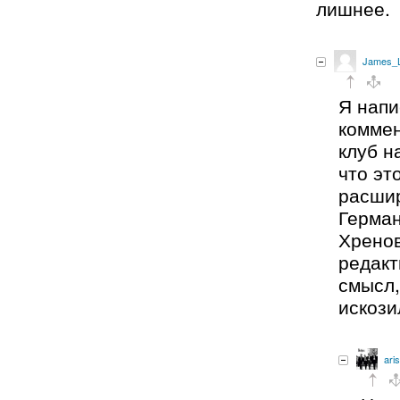
лишнее.
James_L
Я напи
коммен
клуб н
что эт
расши
Герма
Хренов
редакт
смысл,
искози
aris