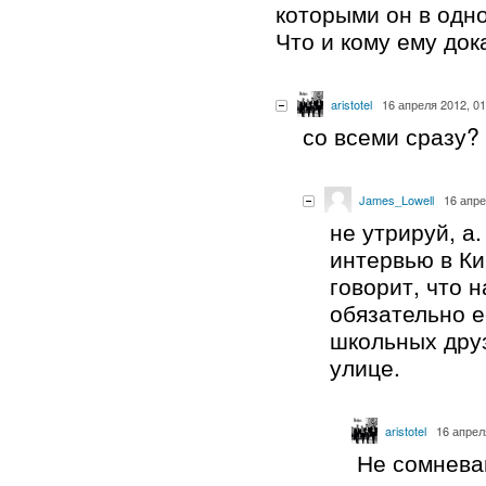
которыми он в одн
Что и кому ему до
aristotel
16 апреля 2012, 01
со всеми сразу?
James_Lowell
16 апре
не утрируй, а.
интервью в Ки
говорит, что 
обязательно ес
школьных дру
улице.
aristotel
16 апрел
Не сомнева