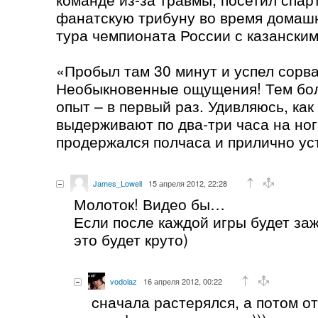
фанатскую трибуну во время домашн
тура чемпионата России с казански
«Пробыл там 30 минут и успел сорва
Необыкновенные ощущения! Тем бол
опыт – в первый раз. Удивляюсь, как
выдерживают по два-три часа на ног
продержался полчаса и прилично ус
James_Lowell
15 апреля 2012, 22:28
Молоток! Видео бы…
Если после каждой игры будет за
это будет круто)
vodolaz
16 апреля 2012, 00:22
cначала растерялся, а потом о