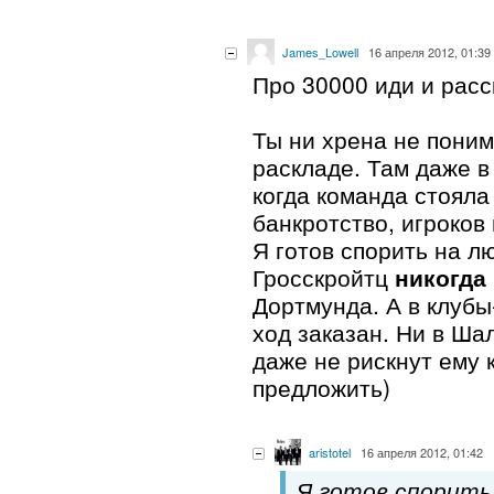
James_Lowell
16 апреля 2012, 01:39
Про 30000 иди и рас
Ты ни хрена не пони
раскладе. Там даже в
когда команда стояла
банкротство, игроков 
Я готов спорить на 
Гросскройтц
никогда
Дортмунда. А в клубы
ход заказан. Ни в Ша
даже не рискнут ему 
предложить)
aristotel
16 апреля 2012, 01:42
Я готов спорить