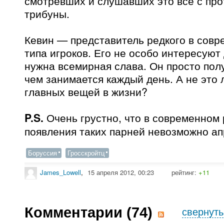
смотревших и слушавших это всё с пр
трибуны.
Кевин — представитель редкого в сов
типа игроков. Его не особо интересуют 
нужна всемирная слава. Он просто полу
чем занимается каждый день. А не это 
главных вещей в жизни?
P.S.
Очень грустно, что в современном
появления таких парней невозможно ап
Боруссия
Гросскройтц
James_Lowell
,
15 апреля 2012, 00:23
рейтинг:
+11
Комментарии (
74
)
свернуть