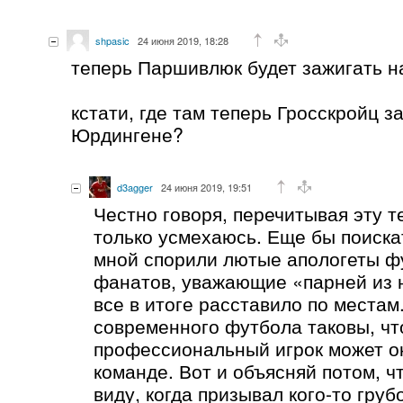
shpasic
24 июня 2019, 18:28
теперь Паршивлюк будет зажигать н
кстати, где там теперь Гросскройц з
Юрдингене?
d3agger
24 июня 2019, 19:51
Честно говоря, перечитывая эту т
только усмехаюсь. Еще бы поискат
мной спорили лютые апологеты ф
фанатов, уважающие «парней из 
все в итоге расставило по местам
современного футбола таковы, чт
профессиональный игрок может о
команде. Вот и объясняй потом, ч
виду, когда призывал кого-то груб