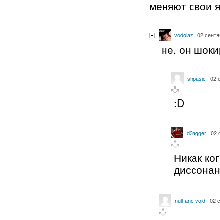
меняют свои 
vodolaz
02 сентя
не, он шоки
shpasic
02 
:D
d3agger
02 
Никак ко
диссонан
null-and-void
02 