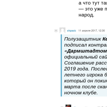
а что тут т
— это уже 
народ.
shpasic
11 апреля 2017, 12:30
Полузащитник
К
подписал контра
«Дармштадтом
официальный сай
Соглашение расс
2019 года. После
летнего игрока 
который он покин
марта после скан
ночном клубе.