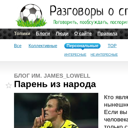
Топики
Блоги
Люди
О сайте
Правила
Все
Коллективные
Персональные
TOP
ИНТЕРЕСНЫЕ
НЕ ИНТЕРЕСНЫЕ
БЛОГ ИМ. JAMES_LOWELL
Парень из народа
Кто явл
нынешн
Если вы
человек
только с