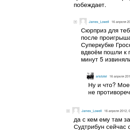
побеждает.
James_Lowell
16 апреля 20
Сюрприз для теб
после проигрыша
Суперкубке Грос
вдвоём пошли к 
минут 5 извинял
aristotel
16 апреля 201
Ну и что? Мо
не противореч
James_Lowell
16 апреля 2012, 
да с кем ему там з
Судтрибун сейчас с