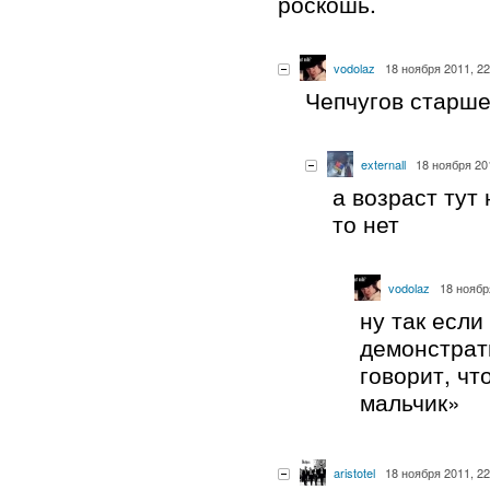
роскошь.
vodolaz
18 ноября 2011, 22
Чепчугов старше
externall
18 ноября 20
а возраст тут
то нет
vodolaz
18 ноябр
ну так если
демонстрат
говорит, чт
мальчик»
aristotel
18 ноября 2011, 22