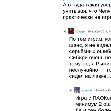
А откуда такая уве
учитывая, что Чеп
практически не игр
d3agger
19 ноября 2011, 1
По тем играм, ко
шанс, я не видел
серьёзных ошибо
Сибири очень не
тому же, я Рыжи
неслучайно — то
сидел на лавке
externall
19 ноября 20
Игра с ПАОКом
минимум 2 оши
Да и тем боле