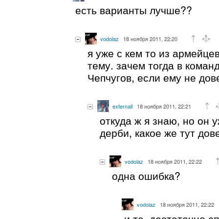
есть варианты лучше??
vodolaz
18 ноября 2011, 22:20
я уже с кем то из армейце
тему. зачем тогда в коман
Чепчугов, если ему не до
externall
18 ноября 2011, 22:21
откуда ж я знаю, но он 
дерби, какое же тут дов
vodolaz
18 ноября 2011, 22:22
одна ошибка?
vodolaz
18 ноября 2011, 22:22
и та, достаточно с