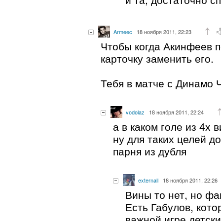
Armeec
18 ноября 2011, 22:23
Чтобы когда Акинфеев 
карточку заменить его.
Тебя в матче с Динамо 
vodolaz
18 ноября 2011, 22:24
а в каком голе из 4х 
ну для таких целей д
парня из дубля
externall
18 ноября 2011, 22:26
Вины то нет, но фа
Есть Габулов, кото
важной игре детски