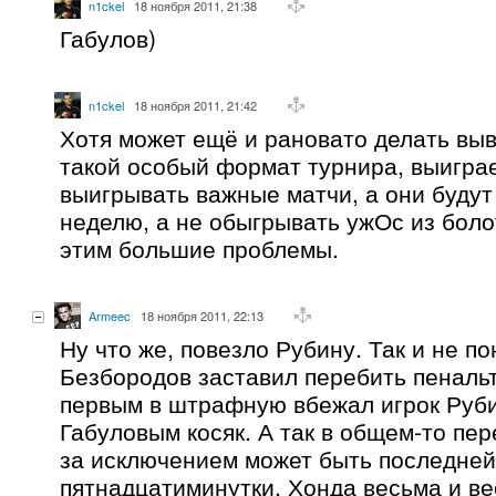
n1ckel
18 ноября 2011, 21:38
Габулов)
n1ckel
18 ноября 2011, 21:42
Хотя может ещё и рановато делать выв
такой особый формат турнира, выиграет
выигрывать важные матчи, а они будут
неделю, а не обыгрывать ужОс из боло
этим большие проблемы.
Armeec
18 ноября 2011, 22:13
Ну что же, повезло Рубину. Так и не по
Безбородов заставил перебить пенальт
первым в штрафную вбежал игрок Руби
Габуловым косяк. А так в общем-то пер
за исключением может быть последней
пятнадцатиминутки. Хонда весьма и ве