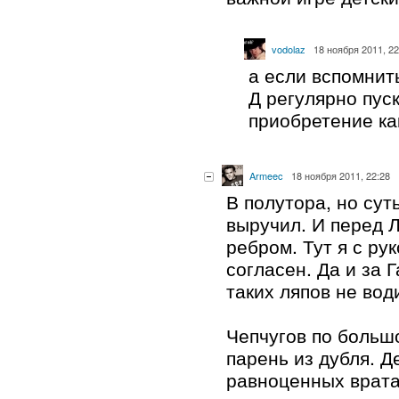
vodolaz
18 ноября 2011, 22
а если вспомнит
Д регулярно пуск
приобретение ка
Armeec
18 ноября 2011, 22:28
В полутора, но суть
выручил. И перед 
ребром. Тут я с ру
согласен. Да и за
таких ляпов не вод
Чепчугов по большо
парень из дубля. Д
равноценных врат