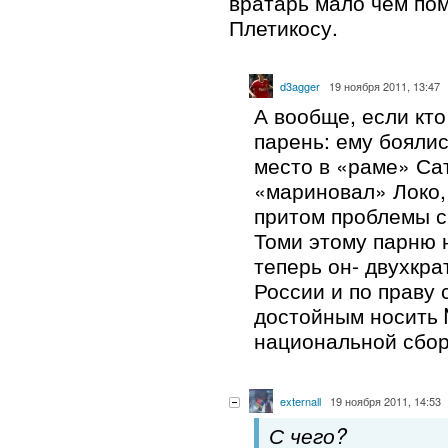
вратарь мало чем по
Плетикосу.
d3agger
19 ноября 2011, 13:47
А вообще, если кто
парень: ему боялис
место в «раме» Сат
«мариновал» Локо
притом проблемы с
Томи этому парню 
теперь он- двухкр
России и по праву 
достойным носить 
национальной сбор
externall
19 ноября 2011, 14:53
С чего?