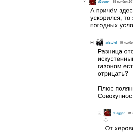
d3agger
18 ноября 201
А причём здес
ускорился, то 
погодных усло
aristotel
18 ноябр
Разница от
искустенны
газоном ес
отрицать?
Плюс полян
Совокупнос
d3agger
18 
От херов