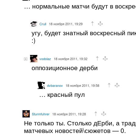
… нормальные матчи будут в воскрес
Crull
18 ноября 2011, 19:29
угу, будет знатный воскресный п
:)
vodolaz
18 ноября 2011, 19:32
оппозиционное дерби
dvbaranov
18 ноября 2011, 19:58
… красный пул
Sturmfuhrer
18 ноября 2011, 19:28
Не только ты. Столько дЕрби, а тра
матчевых новостей\сюжетов — 0.