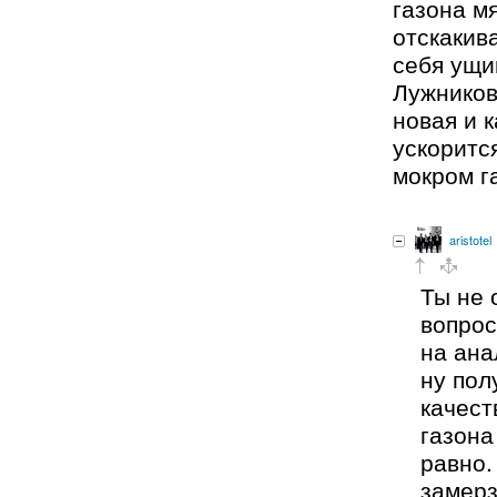
газона мя
отскакива
себя ущи
Лужников
новая и 
ускоритс
мокром г
aristotel
Ты не 
вопрос
на ана
ну пол
качест
газона
равно.
замерз