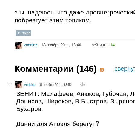
з.ы. надеюсь, что даже древнегреческ
побрезгует этим топиком.
31 тур
vodolaz
,
18 ноября 2011, 18:46
рейтинг:
+14
Комментарии (
146
)
сверну
vodolaz
18 ноября 2011, 18:52
ЗЕНИТ: Малафеев, Анюков, Губочан, Л
Денисов, Широков, В.Быстров, Зырянов
Бухаров.
Данни для Апоэля берегут?