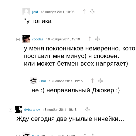
jiest
18 ноября 2011, 19:03
*у топика
vodolaz
18 ноября 2011, 19:10
у меня поклонников немеренно, кот
поставит мне минус) я спокоен.
или может бетмен всех напрягает)
Crull
18 ноября 2011, 19:15
не :) неправильный Джокер :)
dvbaranov
18 ноября 2011, 19:16
Жду сегодня две унылые ничейки…
Crull
18 ноября 2011, 19:38