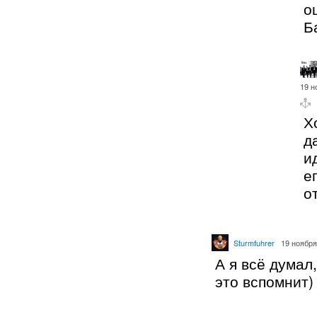
о
Б
19 н
Х
д
и
е
о
Sturmfuhrer
19 ноября
А я всё думал
это вспомнит)