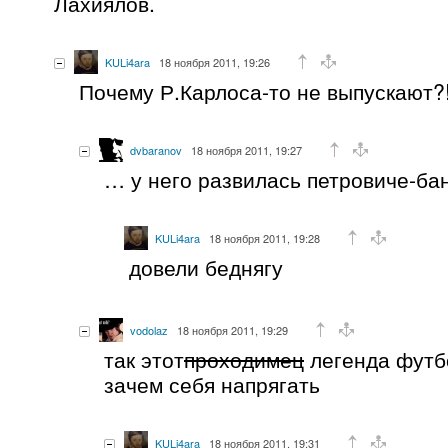
Лахиялов.
KULi4ara
18 ноября 2011, 19:26
Почему Р.Карлоса-то не выпускают?
dvbaranov
18 ноября 2011, 19:27
… у него развилась петровиче-б
KULi4ara
18 ноября 2011, 19:28
довели беднягу
vodolaz
18 ноября 2011, 19:29
так этот
проходимец
легенда футб
зачем себя напрягать
KULi4ara
18 ноября 2011, 19:31