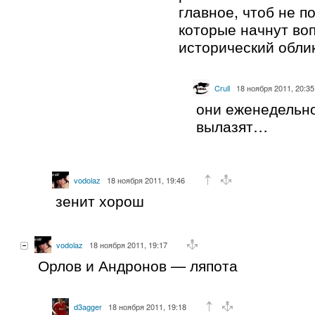
главное, чтоб не п
которые начнут во
исторический облик
Crull
18 ноября 2011, 20:35
они еженедельно
вылазят…
vodolaz
18 ноября 2011, 19:46
зенит хорош
vodolaz
18 ноября 2011, 19:17
Орлов и Андронов — ляпота
d3agger
18 ноября 2011, 19:18