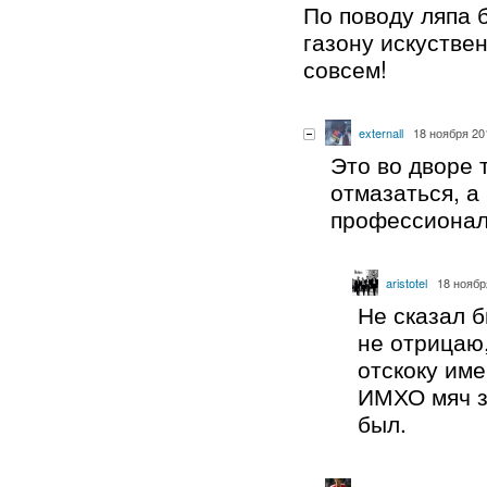
По поводу ляпа 
газону искустве
совсем!
externall
18 ноября 20
Это во дворе 
отмазаться, а
профессиона
aristotel
18 ноябр
Не сказал б
не отрицаю,
отскоку име
ИМХО мяч з
был.