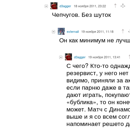
d3agger
18 ноября 2011, 23:22
Чепчугов. Без шуток
externall
19 ноября 2011, 11:18
Он как минимум не луч
d3agger
19 ноября 2011, 13:41
С чего? Кто-то однаж
резервист, у него нет
видимо, приняли за а
если парню даже в та
дают играть, покупаю
«бублика», то он кон
может. Матч с Динамо
выше и я со всем сог
напоминает решето д