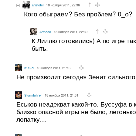
aristotel
18 ноября 2011, 22:36
Кого обыграем? Без проблем? 0_о?
Armeec
18 ноября 2011, 22:39
К Лиллю готовились) А по игре та
быть.
n1ckel
18 ноября 2011, 21:16
Не производит сегодня Зенит сильного
Sturmfuhrer
18 ноября 2011, 21:31
Еськов неадекват какой-то. Буссуфа в 
близко опасной игры не было, легоньк
лопатку…