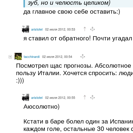
зуб, но и челюсть целиком)
да главное свою себе оставить:)
aristotel
02 июля 2012, 00:53
я ставил от обратного! Почти угадал
tacchinardi
02 июля 2012, 00:54
Посмотрел щас прогнозы. Абсолютное
пользу Италии. Хочется спросить: люди
:)))
aristotel
02 июля 2012, 00:55
Аюсолютно)
Кстати в баре болел один за Испани
каждом голе, остальные 30 человек