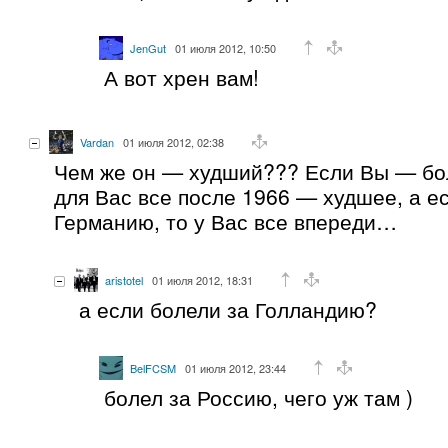
JenGut
01 июля 2012, 10:50
А вот хрен вам!
Vardan
01 июля 2012, 02:38
Чем же он — худший??? Если Вы — бо
для Вас все после 1966 — худшее, а е
Германию, то у Вас все впереди…
aristotel
01 июля 2012, 18:31
а если болели за Голландию?
BelFCSM
01 июля 2012, 23:44
болел за Россию, чего уж там )