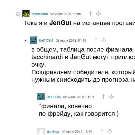
tacchinardi
02 июля 2012, 00:55
Тока я и
JenGut
на испанцев постави
BelFCSM
02 июля 2012, 01:18
в общем, таблица после фианала 
tacchinardi и JenGut могут припл
очку.
Поздравляем победителя, который
нужным снисходить до прогноза н
BelFCSM
02 июля 2012, 01:19
*финала, конечно
по фрейду, как говорится )
danilovq
02 июля 2012, 13:30