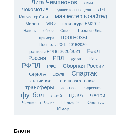
Лига Чемпионов
лимит
Локомотив
ЛЧ
лучшие голы недели
Манчестер Юнайтед
Манчестер Сити
МЮ
Милан
на конкурс FM2012
Наполи
обзор
Опрос
Премьер-Лига
прогнозы
примера
Прогнозы РФПЛ 2019/2020
Реал
Прогнозы РФПЛ 2020/2021
Россия
РПЛ
рубин
Руни
РФПЛ
Сборная России
РФС
Спартак
Серия А
Скоулз
статистика
теги нового топика
трансферы
Фергюсон
Фурсенко
футбол
ЦСКА
Челси
хоккей
Ювентус
Чемпионат России
Шальке-04
Юмор
Блоги