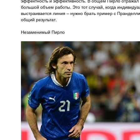
эффектность и эффективность. В общем Пирло отражал в 
большой объем работы. Это тот случай, когда индивидуа
выстраивается линия – нужно брать пример с Пранделли
общий результат.
Незаменимый Пирло