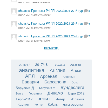
БЛОГ ИМ. CHERNYSHEVAY
shpasic
:
Прогнозы РФПЛ 2020/2021 27-й тур
5
БЛОГ ИМ. CHERNYSHEVAY
shpasic
:
Прогнозы РФПЛ 2020/2021 26-й тур
5
БЛОГ ИМ. CHERNYSHEVAY
shpasic
:
Прогнозы РФПЛ 2020/2021 25-й тур
7
БЛОГ ИМ. CHERNYSHEVAY
Весь эфир
2017/18
2016/17
TVGOLO
Адвокат
аналитика
Англия
Анжи
АПЛ
Арсенал
Аршавин
Бавария
Барселона
бокс
Бундеслига
Боруссия Д
Боруссия М
Динамо
Евро 2012
Волга
Германия
зенит
Евро-2012
Интер
Испания
Карпин
лига европы
Конте
Кубань