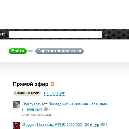
ск:
Войти
Зарегистрироваться
или
Прямой эфир
КОММЕНТАРИИ
ПУБЛИКАЦИИ
ChernyshevAY
:
Последним из могикан - все идем
в Телеграм!
4
БЛОГ ИМ. D3AGGER
d3agger
:
Прогнозы РФПЛ 2020/2021 24-й тур
7