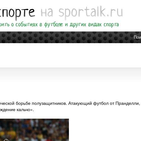
Пои
ической борьбе полузащитников. Атакующий футбол от Пранделли,
ождение кальчо».