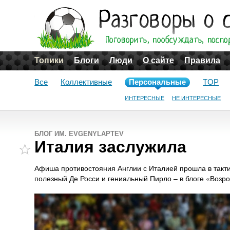
Топики
Блоги
Люди
О сайте
Правила
Все
Коллективные
Персональные
TOP
ИНТЕРЕСНЫЕ
НЕ ИНТЕРЕСНЫЕ
БЛОГ ИМ. EVGENYLAPTEV
Италия заслужила
Афиша противостояния Англии с Италией прошла в такт
полезный Де Росси и гениальный Пирло – в блоге «Возр