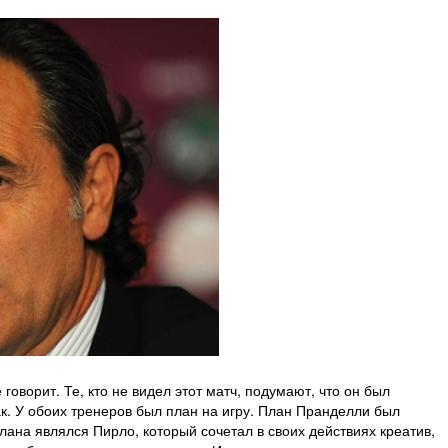
говорит. Те, кто не видел этот матч, подумают, что он был
 так. У обоих тренеров был план на игру. План Пранделли был
ана являлся Пирло, который сочетал в своих действиях креатив,