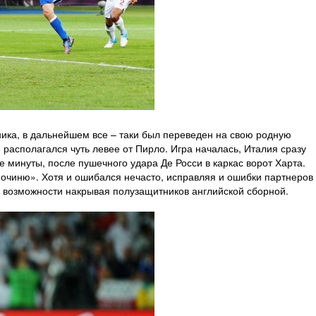
ика, в дальнейшем все – таки был переведен на свою родную
располагался чуть левее от Пирло. Игра началась, Италия сразу
е минуты, после пушечного удара Де Росси в каркас ворот Харта.
починю». Хотя и ошибался нечасто, исправляя и ошибки партнеров
й возможности накрывая полузащитников английской сборной.