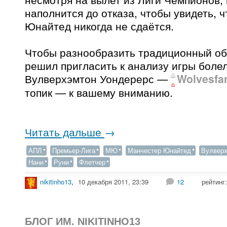
наполнится до отказа, чтобы увидеть, 
Юнайтед никогда не сдаётся.
Чтобы разнообразить традиционный об
решил пригласить к анализу игры боле
Вулверхэмтон Уондерерс —
Wolvesfa
топик — к вашему вниманию.
Читать дальше
→
АПЛ
Премьер-Лига
МЮ
Манчестер Юнайтед
Вулвер
Нани
Руни
Флетчер
nikitinho13
,
10 декабря 2011, 23:39
12
рейтинг
БЛОГ ИМ. NIKITINHO13