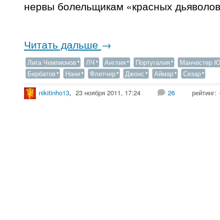
нервы болельщикам «красных дьяволов
Читать дальше
→
Лига Чемпионов
ЛЧ
Англия
Португалия
Манчестер Ю
Бербатов
Нани
Флетчер
Джонс
Аймар
Сезар
nikitinho13
,
23 ноября 2011, 17:24
26
рейтинг: