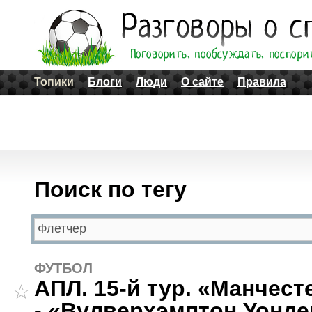
Топики
Блоги
Люди
О сайте
Правила
Поиск по тегу
ФУТБОЛ
АПЛ. 15-й тур. «Манчес
- «Вулверхэмптон Уонде