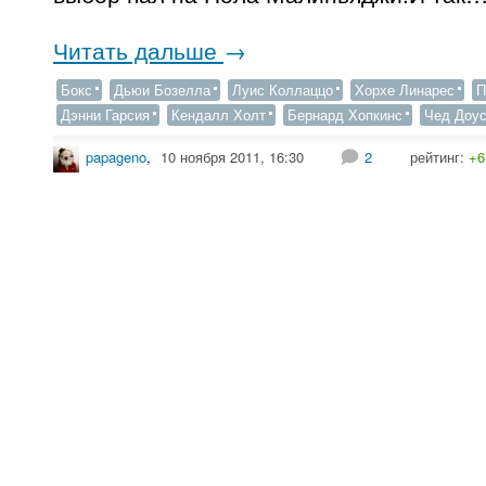
Читать дальше
→
Бокс
Дьюи Бозелла
Луис Коллаццо
Хорхе Линарес
П
Дэнни Гарсия
Кендалл Холт
Бернард Хопкинс
Чед Доу
papageno
,
10 ноября 2011, 16:30
2
рейтинг:
+6