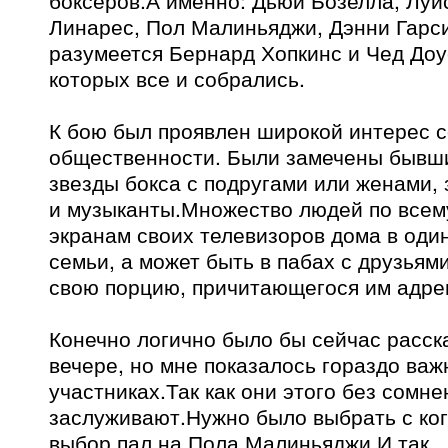
боксеров.А именно: Дьюи Бозелла, Луи
Линарес, Пол Малиньяджи, Дэнни Гарси
разумеется Бернард Хопкинс и Чед Доу
которых все и собрались.
К бою был проявлен широкой интерес 
общественности. Были замечены бывш
звезды бокса с подругами или женами,
и музыканты.Множество людей по всему
экранам своих телевизоров дома в один
семьи, а может быть в пабах с друзьям
свою порцию, причитающегося им адре
Конечно логично было бы сейчас расск
вечере, но мне показалось гораздо важ
участниках.Так как они этого без сомне
заслуживают.Нужно было выбрать с ког
выбор пал на Пола Малиньяджи.И так