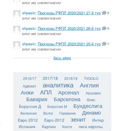
БЛОГ ИМ. CHERNYSHEVAY
shpasic
:
Прогнозы РФПЛ 2020/2021 27-й тур
5
БЛОГ ИМ. CHERNYSHEVAY
shpasic
:
Прогнозы РФПЛ 2020/2021 26-й тур
5
БЛОГ ИМ. CHERNYSHEVAY
shpasic
:
Прогнозы РФПЛ 2020/2021 25-й тур
7
БЛОГ ИМ. CHERNYSHEVAY
Весь эфир
2017/18
2016/17
2018/19
TVGOLO
аналитика
Англия
Адвокат
АПЛ
Анжи
Арсенал
Аршавин
Бавария
Барселона
бокс
Бундеслига
Боруссия Д
Боруссия М
Динамо
Валенсия
Волга
Германия
зенит
Евро 2012
Евро-2012
Интер
Испания
Карпин
лига европы
Конте