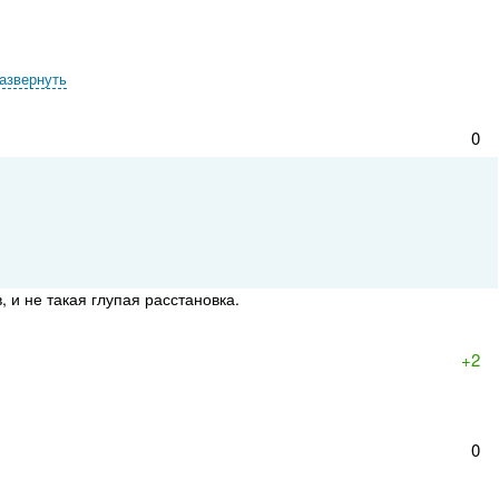
азвернуть
0
 и не такая глупая расстановка.
+2
0