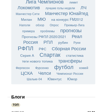
Лига Чемпионов
лимит
Локомотив
ЛЧ
лучшие голы недели
Манчестер Юнайтед
Манчестер Сити
МЮ
Милан
на конкурс FM2012
Наполи
обзор
Опрос
Премьер-Лига
прогнозы
примера
проблемы
Реал
Прогнозы РФПЛ 2020/2021
Россия
РПЛ
рубин
Руни
РФПЛ
Сборная России
РФС
Спартак
Серия А
статистика
трансферы
теги нового топика
футбол
Фергюсон
Фурсенко
хоккей
ЦСКА
Челси
Чемпионат России
Ювентус
Юмор
Шальке-04
Блоги
ТОП