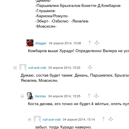
-Паршивлюк-Брызгалов-Бокетти-Д.Комбаров-
-Глушаков-
-Кариока/Ромуло-
-Эберт- -Озбилис- -Яковлев-
-Мовсисян-
d3agger
04 апреля 2014, 15:08
Комбаров выше Хурадо! Определенно Валера не успе
null-and-void
04 апреля 2014, 15:02
Думаю, состав будет таким: Дикань, Паршивлюк, Брызгал
Яковлев, Мовсисян.
Seretas
04 апреля 2014, 15:05
Коста дисква, его точно не будет.4 жёлтых, опять пу
null-and-void
04 апреля 2014, 15:14
забыл. тогда Хурадо наверно.