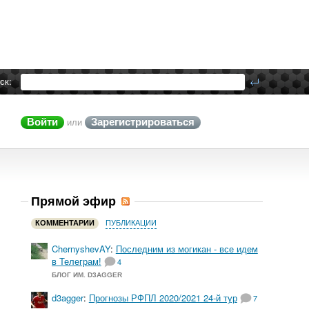
ск:
Войти
Зарегистрироваться
или
Прямой эфир
КОММЕНТАРИИ
ПУБЛИКАЦИИ
ChernyshevAY
:
Последним из могикан - все идем
в Телеграм!
4
БЛОГ ИМ. D3AGGER
d3agger
:
Прогнозы РФПЛ 2020/2021 24-й тур
7