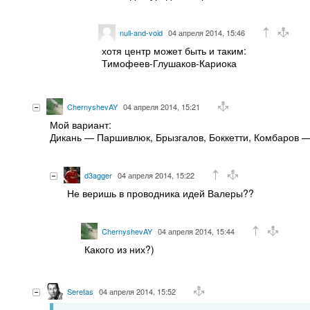
null-and-void
04 апреля 2014, 15:46
хотя центр может быть и таким:
Тимофеев-Глушаков-Кариока
ChernyshevAY
04 апреля 2014, 15:21
Мой вариант:
Дикань — Паршивлюк, Брызгалов, Боккетти, Комбаров —
d3agger
04 апреля 2014, 15:22
Не веришь в проводника идей Валеры??
ChernyshevAY
04 апреля 2014, 15:44
Какого из них?)
Seretas
04 апреля 2014, 15:52