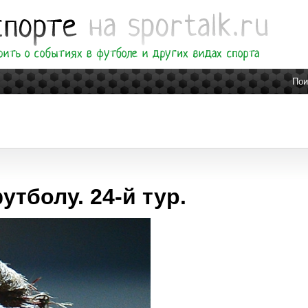
Пои
тболу. 24-й тур.