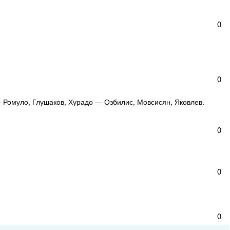
0
0
 Ромуло, Глушаков, Хурадо — Озбилис, Мовсисян, Яковлев.
0
0
0