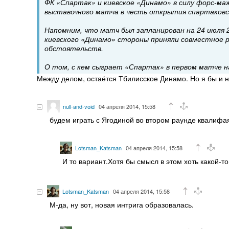
ФК «Спартак» и киевское «Динамо» в силу форс-ма
выставочного матча в честь открытия спартаков
Напомним, что матч был запланирован на 24 июля 2
киевского «Динамо» стороны приняли совместное 
обстоятельств.
О том, с кем сыграет «Спартак» в первом матче 
Между делом, остаётся Тбилисское Динамо. Но я бы и 
null-and-void
04 апреля 2014, 15:58
будем играть с Ягодиной во втором раунде квалифа
Lotsman_Katsman
04 апреля 2014, 15:58
И то вариант.Хотя бы смысл в этом хоть какой-то
Lotsman_Katsman
04 апреля 2014, 15:58
М-да, ну вот, новая интрига образовалась.