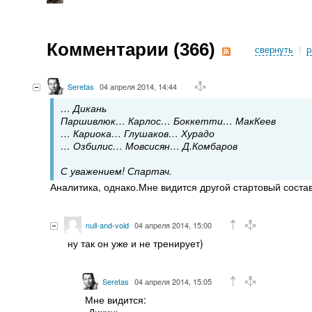
Комментарии (
366
)
свернуть
|
р
Seretas
04 апреля 2014, 14:44
… Дикань
Паршивлюк… Карлос… Боккетти… МакКеев
… Кариока… Глушаков… Хурадо
… Озбилис… Мовсисян… Д.Комбаров
С уважением! Спартач.
Аналитика, однако.Мне видится другой стартовый состав,
null-and-void
04 апреля 2014, 15:00
ну так он уже и не тренирует)
Seretas
04 апреля 2014, 15:05
Мне видится:
-Дикинь-