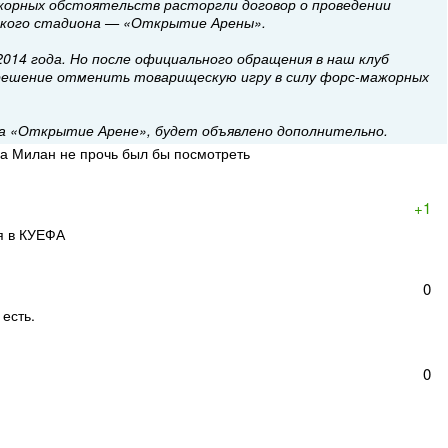
жорных обстоятельств расторгли договор о проведении
ского стадиона — «Открытие Арены».
014 года. Но после официального обращения в наш клуб
решение отменить товарищескую игру в силу форс-мажорных
на «Открытие Арене», будет объявлено дополнительно.
на Милан не прочь был бы посмотреть
+1
я в КУЕФА
0
 есть.
0