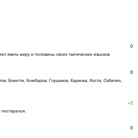
0
л явить миру и половины своих тактических изысков
0
ов, Бокетти, Комбаров, Глушаков, Кариока, Коста, Озбилиз,
+2
л постарался.
0