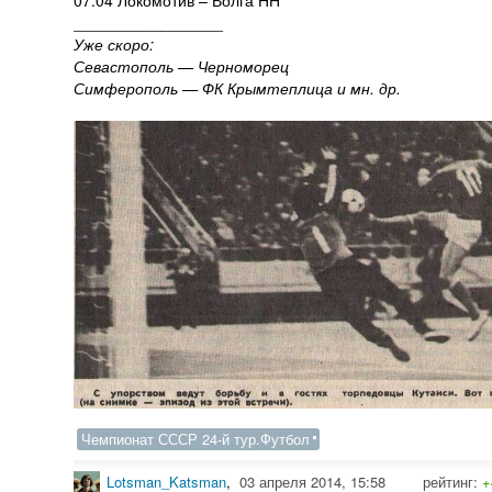
07.04 Локомотив – Волга НН
_________________
Уже скоро:
Севастополь — Черноморец
Симферополь — ФК Крымтеплица и мн. др.
Чемпионат СССР 24-й тур.Футбол
Lotsman_Katsman
,
03 апреля 2014, 15:58
рейтинг:
+