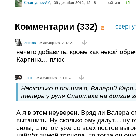
ChernyshevAY
,
06 декабря 2012, 12:18
рейтинг:
+15
Комментарии (
332
)
сверну
Seretas
06 декабря 2012, 12:27
нечего добавить, кроме как некой обре
Карпина… плюс
Ronik
06 декабря 2012, 14:13
Насколько я понимаю, Валерий Карп
теперь у руля Спартака на долгие г
А я в этом неуверен. Вряд ли Валера 
вытащить. Ну сколько ему дадут… ну г
силы, а потом уже со всех постов выго
наймёт зимой тренера, то тогда он ещ