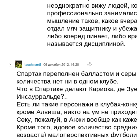
неоднократно вижу людей, к
профессионально занимались
мышление такое, какое вчера
отдал мяч защитнику и убежа
либо вперёд пинает, либо вр
называется дисциплиной.
tacchinardi
06 декабря 2012, 16:20
Спартак переполнен балластом и серы
количества нет ни в одном клубе.
Что в Спартаке делают Кариока, де Зуе
Инсаурральде?..
Есть ли такие персонажи в клубах-конк
кроме Алвиша, никто на ум не приходи
Секу, пожалуй, в Анжи вообще как каже
Кроме того, адовое количество средних
возраста) малоперспективных футболи