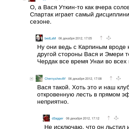
О, а Вася Уткин-то как вчера соло
Спартак играет самый дисциплин
сезоне.
bedLaM
06 декабря 2012, 17:05
Ну они ведь с Карпиным вроде к
другой стороны Вася и Эмери 
Чердак все время Унаи во всех 
ChernyshevAY
06 декабря 2012, 17:08
Вася такой. Хоть это и наш клу
откровенную лесть в прямом э
неприятно.
d3agger
06 декабря 2012, 17:12
Не исключаю, что он льстил 