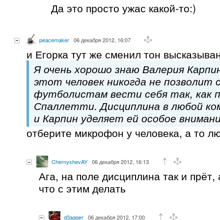
Да это просто ужас какой-то:)
peacemaker
06 декабря 2012, 16:07
и Егорка тут же сменил тон высказыва
Я очень хорошо знаю Валерия Карпин
этот человек никогда не позволит 
футболистам вести себя так, как п
Спаллетти. Дисциплина в любой ком
и Карпин уделяет ей особое вниман
отберите микрофон у человека, а то л
ChernyshevAY
06 декабря 2012, 16:13
Ага, на поле дисциплина так и прёт, 
что с этим делать
d3agger
06 декабря 2012, 17:00