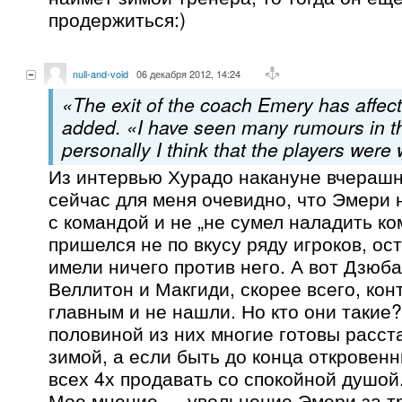
продержиться:)
null-and-void
06 декабря 2012, 14:24
«The exit of the coach Emery has affec
added. «I have seen many rumours in t
personally I think that the players were 
Из интервью Хурадо накануне вчерашн
сейчас для меня очевидно, что Эмери 
с командой и не „не сумел наладить к
пришелся не по вкусу ряду игроков, ос
имели ничего против него. А вот Дзюба
Веллитон и Макгиди, скорее всего, кон
главным и не нашли. Но кто они такие?
половиной из них многие готовы расст
зимой, а если быть до конца откровен
всех 4х продавать со спокойной душой
Мое мнение — увольнение Эмери за т