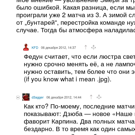
было ошибкой. Какая разница, если мы
проиграли уже 2 матча из 3. А зимой 
от „бунтарей“, перестройка команде н
случае. Тогда бы атмосфера наладилас
KFD
06 декабря 2012, 14:37
Федун считает, что если люстра свет
нужно срочно менять её, а не лампо
нужно оставить, тем более что они
(if you know what i mean .jpg).
d3agger
06 декабря 2012, 14:44
Как кто? По-моему, последние матч
показывают: Дзюба — новое «Наше 
фаворит Карпина. Два полных матча
бездарно. В то время как один самы