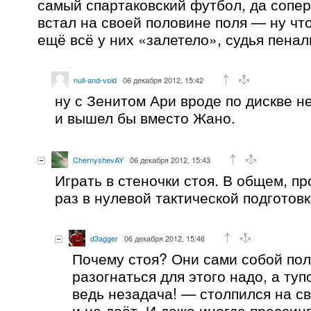
самый спартаковский футбол, да сопер
встал на своей половине поля — ну что
ещё всё у них «залетело», судья пенал
null-and-void
06 декабря 2012, 15:42
ну с Зенитом Ари вроде по дискве н
и вышел бы вместо Жано.
ChernyshevAY
06 декабря 2012, 15:43
Играть в стеночки стоя. В общем, п
раз в нулевой тактической подготовк
d3agger
06 декабря 2012, 15:46
Почему стоя? Они сами собой пол
разогнаться для этого надо, а ту
ведь незадача! — столпился на с
и не даёт. И даже иногда прессинг