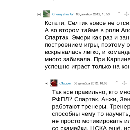
ChernyshevAY
06 декабря 2012, 15:53
Кстати, Селтик вовсе не отс
А во втором тайме в роли Ап
Спартак. Эмери как раз и за
построением игры, поэтому 
вскрывалась легко, и команд
много забивала. При Карпин
успешно играет только на ко
d3agger
06 декабря 2012, 16:08
Так всё правильно, кто мн
РФПЛ? Спартак, Анжи, Зен
работают тренеры. Тренер
способны чему-то научить, 
не просто мотивировать и
со скамейки. ЦСКА ещё, но