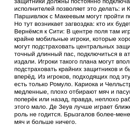
защитники должны постоянно подключат
исполнителей позволяет это делать: и 
Паршивлюк с Макеевым могут пройти по
Но тут возникает загвоздка: кто их буде
Вернёмся к Сити: В центре поля там иг
крайне мобильные игроки, которые хор
могут подстраховать центральных защи
точный длинный пас, подключиться в ат
издали. Игроки такого плана могут впо
подстраховать крайних защитников и б
вперёд. Из игроков, подходящих под эт
есть только Ромуло. Кариока и Челльс
медленные, плохо отбирают мяч и пасу
поперёк или назад, правда, неплохо ра
этого мало. Де Зеув лучше играет ближе
роль не годится. Брызгалов более-мен
мяч и больше ничего.