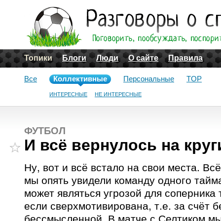
Топики
Блоги
Люди
О сайте
Правила
Все
Коллективные
Персональные
TOP
ИНТЕРЕСНЫЕ
НЕ ИНТЕРЕСНЫЕ
ФУТБОЛ
И всё вернулось на круг
Ну, вот и всё встало на свои места. Вс
мы опять увидели команду одного тайма
может являться угрозой для соперника 
если сверхмотивирована, т.е. за счёт б
бессмысленной. В матче с Селтиком мы