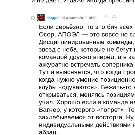
d3agger
06 декабря 2012, 15:50
Если серьёзно, то это бич все
Осер, АПОЭЛ — это вовсе не с
Дисциплинированные команды,
звезд с неба, которые не бегут 
командой дружно вперёд, а в з
аккуратно встречать соперника
Тут и выясняется, что когда пр
когда нужно умение позиционно
клубы «сдуваются». Бежать-то 
открываться, меняясь позициям
учил. Хорошо если в команде 
Вагнер, у которого «попрет». Т
захлебываемся от восторга. Ну 
индивидуальными действиями н
абзац.