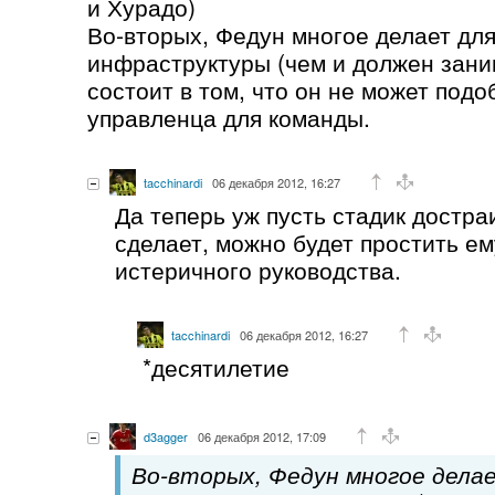
и Хурадо)
Во-вторых, Федун многое делает для
инфраструктуры (чем и должен зани
состоит в том, что он не может под
управленца для команды.
tacchinardi
06 декабря 2012, 16:27
Да теперь уж пусть стадик достра
сделает, можно будет простить е
истеричного руководства.
tacchinardi
06 декабря 2012, 16:27
*десятилетие
d3agger
06 декабря 2012, 17:09
Во-вторых, Федун многое дела