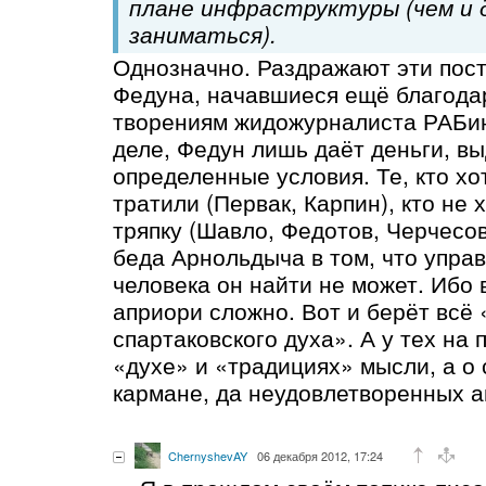
плане инфраструктуры (чем и 
заниматься).
Однозначно. Раздражают эти пос
Федуна, начавшиеся ещё благода
творениям жидожурналиста РАБин
деле, Федун лишь даёт деньги, в
определенные условия. Те, кто хо
тратили (Первак, Карпин), кто не
тряпку (Шавло, Федотов, Черчесов
беда Арнольдыча в том, что упра
человека он найти не может. Ибо 
априори сложно. Вот и берёт всё
спартаковского духа». А у тех на 
«духе» и «традициях» мысли, а о
кармане, да неудовлетворенных а
ChernyshevAY
06 декабря 2012, 17:24