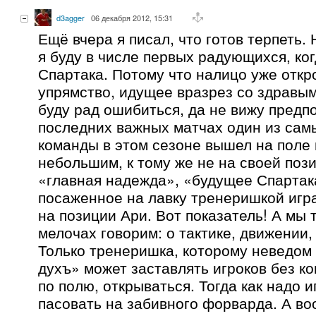
d3agger
06 декабря 2012, 15:31
Ещё вчера я писал, что готов терпеть. 
я буду в числе первых радующихся, ког
Спартака. Потому что налицо уже откр
упрямство, идущее вразрез со здравы
буду рад ошибиться, да не вижу предп
последних важных матчах один из сам
команды в этом сезоне вышел на поле 
небольшим, к тому же не на своей поз
«главная надежда», «будущее Спартак
посаженное на лавку тренеришкой игр
на позиции Ари. Вот показатель! А мы т
мелочах говорим: о тактике, движении,
Только тренеришка, которому неведом
духъ» может заставлять игроков без к
по полю, открываться. Тогда как надо и
пасовать на забивного форварда. А во