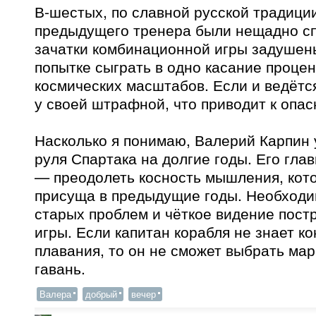
В-шестых, по славной русской традици
предыдущего тренера были нещадно сп
зачатки комбинационной игры задушен
попытке сыграть в одно касание процен
космических масштабов. Если и ведётся
у своей штрафной, что приводит к опа
Насколько я понимаю, Валерий Карпин 
руля Спартака на долгие годы. Его гла
— преодолеть косность мышления, кот
присуща в предыдущие годы. Необход
старых проблем и чёткое видение пост
игры. Если капитан корабля не знает к
плавания, то он не сможет выбрать мар
гавань.
Валера
добрый
вечер