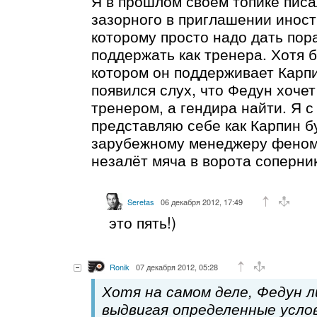
Я в прошлом своём топике писал
зазорного в приглашении инос
которому просто надо дать пор
поддержать как тренера. Хотя б
котором он поддерживает Карпи
появился слух, что Федун хоче
тренером, а гендира найти. Я 
представляю себе как Карпин б
зарубежному менеджеру феном
незалёт мяча в ворота соперни
Seretas
06 декабря 2012, 17:49
это пять!)
Ronik
07 декабря 2012, 05:28
Хотя на самом деле, Федун л
выдвигая определенные усло