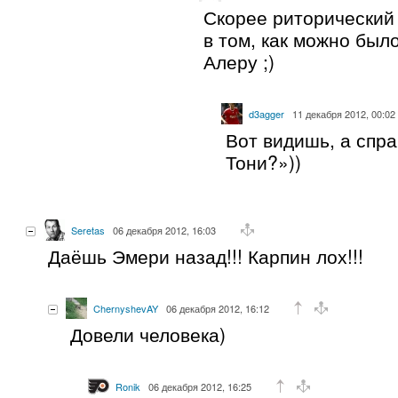
Скорее риторический
в том, как можно было
Алеру ;)
d3agger
11 декабря 2012, 00:02
Вот видишь, а спр
Тони?»))
Seretas
06 декабря 2012, 16:03
Даёшь Эмери назад!!! Карпин лох!!!
ChernyshevAY
06 декабря 2012, 16:12
Довели человека)
Ronik
06 декабря 2012, 16:25