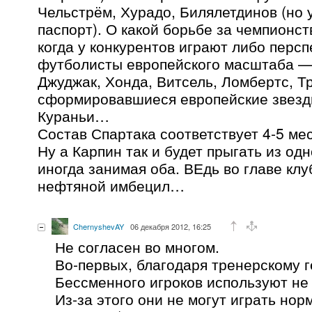
Чельстрём, Хурадо, Билялетдинов (но у
паспорт). О какой борьбе за чемпионст
когда у конкурентов играют либо перс
футболисты европейского масштаба — 
Джуджак, Хонда, Витсель, Ломбертс, Т
сформировавшиеся европейские звезд
Кураньи…
Состав Спартака соответствует 4-5 мес
Ну а Карпин так и будет прыгать из одн
иногда занимая оба. ВЕдь во главе клу
нефтяной имбецил…
ChernyshevAY
06 декабря 2012, 16:25
Не согласен во многом.
Во-первых, благодаря тренерскому 
Бессменного игроков используют не 
Из-за этого они не могут играть нор