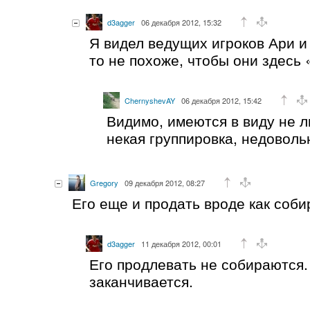
d3agger
06 декабря 2012, 15:32
Я видел ведущих игроков Ари и
то не похоже, чтобы они здесь
ChernyshevAY
06 декабря 2012, 15:42
Видимо, имеются в виду не л
некая группировка, недоволь
Gregory
09 декабря 2012, 08:27
Его еще и продать вроде как соб
d3agger
11 декабря 2012, 00:01
Его продлевать не собираются.
заканчивается.