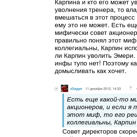
Карпина и кто его может у
уволнения тренера, то вл
вмешаться в этот процесс 
ему это не может. Есть ещ
мифически совет акционеро
правильно понял этот миф
коллегиальны, Карпин исп
ли Карпин уволить Эмери. 
инфы тупо нет! Поэтому к
домысливать как хочет.
d3agger
11 декабря 2012, 14:33
Есть еще какой-то м
акционеров, и если я 
этот миф, то его ре
коллегиальны, Карпин
Совет директоров скоре