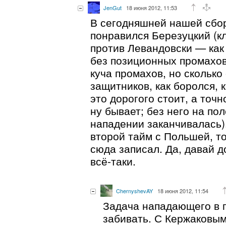
JenGut
18 июня 2012, 11:53
В сегодняшней нашей сбо
понравился Березуцкий (к
против Левандовски — как
без позиционных промахов
куча промахов, но сколько
защитников, как боролся, 
это дорогого стоит, а точ
ну бывает; без него на по
нападении заканчивалась).
второй тайм с Польшей, т
сюда записал. Да, давай д
всё-таки.
ChernyshevAY
18 июня 2012, 11:54
Задача нападающего в 
забивать. С Кержаковы