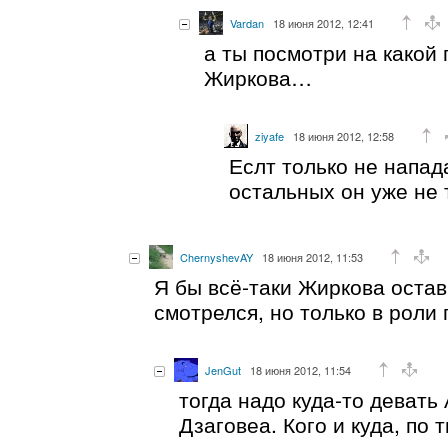
Vardan
18 июня 2012, 12:41
а ты посмотри на какой
Жиркова…
ziyafe
18 июня 2012, 12:58
Еслт только не напа
остальных он уже не 
ChernyshevAY
18 июня 2012, 11:53
Я бы всё-таки Жиркова остав
смотрелся, но только в роли
JenGut
18 июня 2012, 11:54
тогда надо куда-то девать
Дзаговеа. Кого и куда, по 