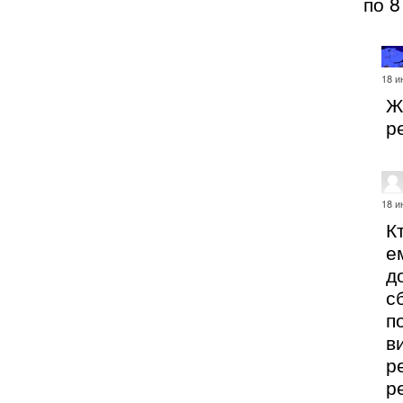
по 8
18 и
Ж
р
18 и
К
е
д
с
п
в
р
р