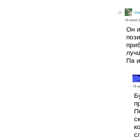
Ch
18 июня 2
Он и
пози
приб
луч
Па 
18 и
Б
п
П
с
к
с