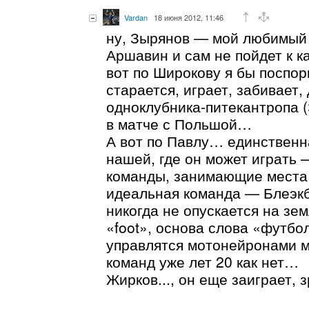
Vardan
18 июня 2012, 11:46
ну, Зырянов — мой любимый п
Аршавин и сам не пойдет к ка
вот по Широкову я бы поспори
старается, играет, забивает,
одноклубника-питекантропа 
в матче с Польшой…
А вот по Павлу… единственн
нашей, где он может играть 
команды, занимающие места
идеальная команда — Блеэкб
никогда не опускается на зем
«foot», основа слова «футбо
управлятся мотонейронами мо
команд уже лет 20 как нет…
Жирков..., он еще заиграет, 