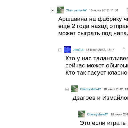
ChernyshevAY
18 июня 2012, 11:56
Аршавина на фабрику ч
ещё 2 года назад отправ
может сыграть под нап
JenGut
18 июня 2012, 13:14
Кто у нас талантлив
сейчас может обыгры
Кто так пасует класно
ChernyshevAY
18 июня 2012, 13
Дзагоев и Измайло
ChernyshevAY
18 июня 201
Это если играть 