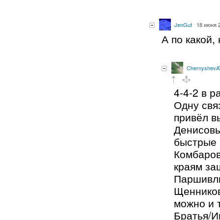
JenGut
18 июня 2
А по какой,
ChernyshevA
4-4-2 в 
Одну свя
привёл в
Денисовы
быстрые 
Комбаров
краям за
Паршивл
Щенников
можно и 
Братья/И