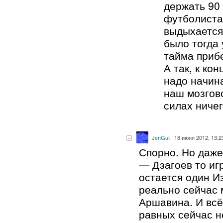
держать 90
футболиста,
выдыхается
было тогда 
тайма прибе
А так, к кон
надо начина
наш мозгово
силах ниче
JenGut
18 июня 2012, 13:2
Спорно. Но даже
— Дзагоев то игр
остается один Из
реально сейчас 
Аршавина. И всё
равных сейчас н