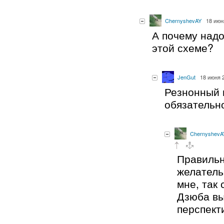
ChernyshevAY
18 июн
А почему надо
этой схеме?
JenGut
18 июня 2
Резнонный 
обязательно
ChernyshevA
Правильн
желатель
мне, так 
Дзюба вы
перспект