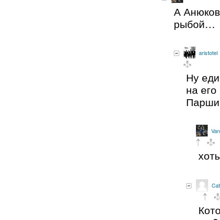
А Анюков
рыбой…
aristotel
Ну еди
на его
Парши
Var
хоть
Cat
Кот