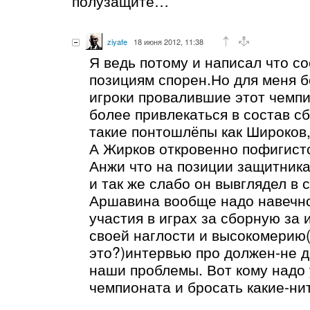
полузащите…
ziyafe
18 июня 2012, 11:38
Я ведь потому и написал что с
позициям спорен.Но для меня б
игроки провалившие этот чемп
более привлекаться в состав с
такие понтошлёпы как Широков,
А Жирков откровенно пофигистс
Анжи что на позиции защитника
и так же слабо он вывглядел в 
Аршавина вообще надо навечно
участия в играх за сборную за
своей наглости и высокомерию(
это?)интервью про должен-не д
наши проблемы. Вот кому надо 
чемпионата и бросать какие-нит