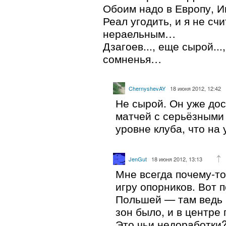
Обоим надо в Европу, И
Реал угодить, и я не сч
нераельным…
Дзагоев..., еще сырой...
сомненья…
ChernyshevAY
18 июня 2012, 12:42
Не сырой. Он уже до
матчей с серьёзными
уровне клуба, что на
JenGut
18 июня 2012, 13:13
Мне всегда почему-т
игру опорников. Вот 
Польшей — там ведь 
зон было, и в центре 
Это чьи недоработки