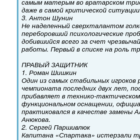
самым матерым во вратарском трио
даже в самой критической ситуации
3. Антон Шунин
Не наделенный сверхталантом голк
переборовший психологические про
добившийся всего за счет чрезвыча
работы. Первый в списке на роль т
ПРАВЫЙ ЗАЩИТНИК
1. Роман Шишкин
Один из самых стабильных игроков 
чемпионата последних двух лет, п
прибавляет в технико-тактическом
функциональном оснащении, офици
практиковался в качестве замены А
Анюкова.
2. Сергей Паршивлюк
Капитана «Спартака» истерзали тр