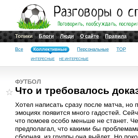
Топики
Блоги
Люди
О сайте
Правила
Все
Коллективные
Персональные
TOP
ИНТЕРЕСНЫЕ
НЕ ИНТЕРЕСНЫЕ
ФУТБОЛ
Что и требовалось дока
Хотел написать сразу после матча, но п
эмоциях появится много гадостей. Сейч
что помоев особо меньше не станет. Че
предполагал, что какими бы проблемам
сборная, из группы она выйдет. Но пок