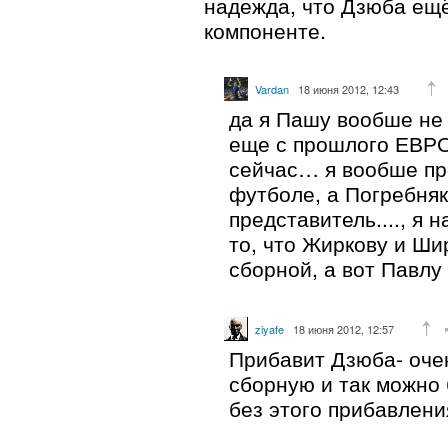
надежда, что Дзюба ещё
компоненте.
Vardan
18 июня 2012, 12:43
да я Пашу вообше не
еще с прошлого ЕВРО
сейчас… я вообше п
футболе, а Погребня
представитель...., я 
то, что Жиркову и Ши
сборной, а вот Павлу
ziyafe
18 июня 2012, 12:57
Прибавит Дзюба- очен
сборную и так можно
без этого прибавлени