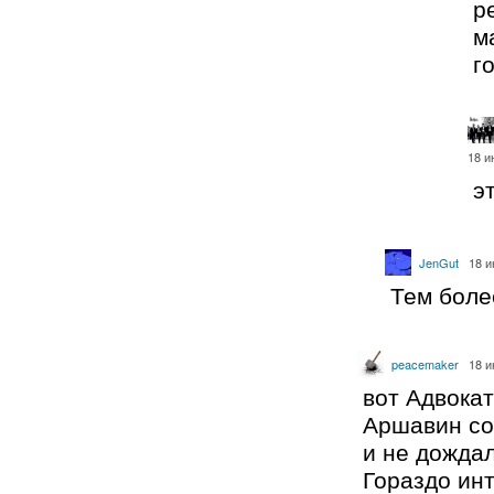
р
м
г
18 и
э
JenGut
18 и
Тем боле
peacemaker
18 и
вот Адвокат
Аршавин соз
и не дождал
Гораздо ин