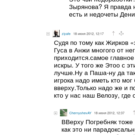
Зырянова? Я правда 
есть и недочеты Ден
ziyafe
18 июня 2012, 12:17
Судя по тому как Жирков «
Гуса в Анжи многого от не
приходится.самое главное
искры. У того же Этоо с эт
лучше.Ну а Паша-ну да так
игрока надо иметь кто мог
вверху.Только надо же и п
кто у нас наш Велозу, где 
ChernyshevAY
18 июня 2012, 12:37
ВВерху Погребняк тоже 
как это ни парадоксальн