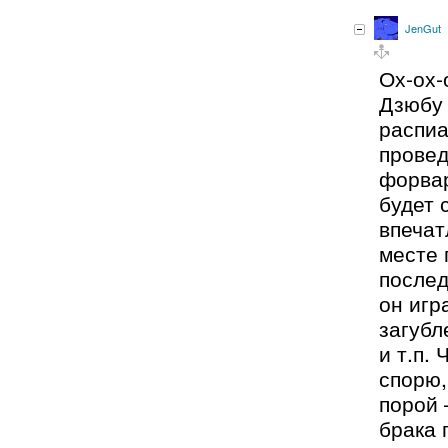
JenGut
Ох-ох-
Дзюбу 
распи
провед
форвар
будет 
впечат
месте 
после
он игр
загубл
и т.п.
спорю,
порой 
брака 