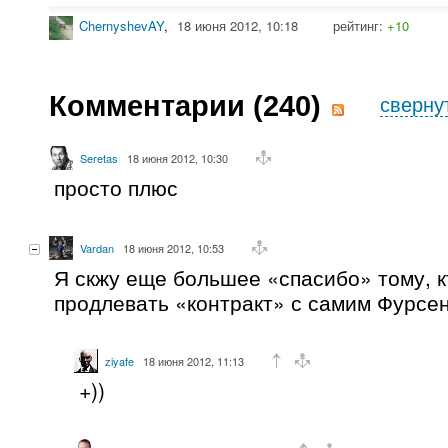
ChernyshevAY
,
18 июня 2012, 10:18
рейтинг:
+10
Комментарии (
240
)
сверну
Seretas
18 июня 2012, 10:30
просто плюс
Vardan
18 июня 2012, 10:53
Я скжу еще большее «спасибо» тому, к
продлевать «контракт» с самим Фурсенк
ziyafe
18 июня 2012, 11:13
+))