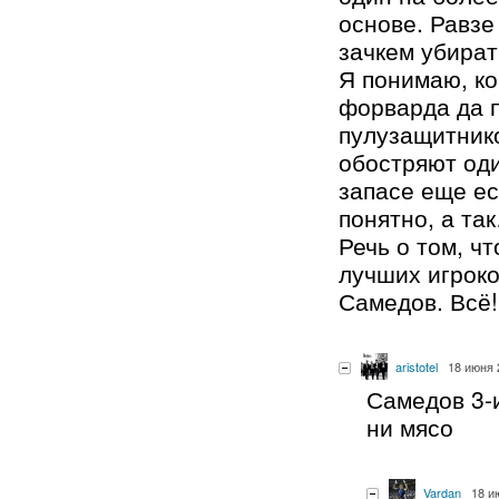
основе. Равзе
зачкем убира
Я понимаю, ко
форварда да 
пулузащитник
обостряют оди
запасе еще ест
понятно, а та
Речь о том, чт
лучших игроко
Самедов. Всё!
aristotel
18 июня 
Самедов 3-
ни мясо
Vardan
18 и