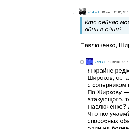
aristotel
18 июня 2012, 13:1
Кто сейчас м
один в один?
Павлюченко, Шир
JenGut
18 июня 2012,
Я крайне редк
Широков, оста
с соперником 
По Жиркову —
атакующего, т
Павлюченко? 
Что получаем?
способных об
один на более