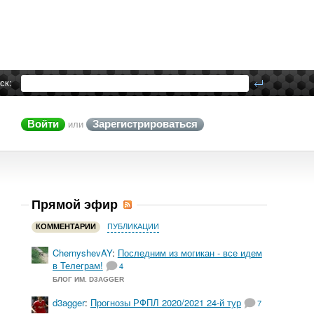
ск:
Войти
Зарегистрироваться
или
Прямой эфир
КОММЕНТАРИИ
ПУБЛИКАЦИИ
ChernyshevAY
:
Последним из могикан - все идем
в Телеграм!
4
БЛОГ ИМ. D3AGGER
d3agger
:
Прогнозы РФПЛ 2020/2021 24-й тур
7