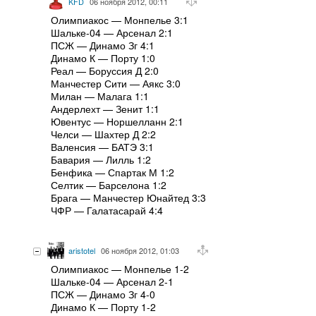
KFD
06 ноября 2012, 00:11
Олимпиакос — Монпелье 3:1
Шальке-04 — Арсенал 2:1
ПСЖ — Динамо Зг 4:1
Динамо К — Порту 1:0
Реал — Боруссия Д 2:0
Манчестер Сити — Аякс 3:0
Милан — Малага 1:1
Андерлехт — Зенит 1:1
Ювентус — Норшелланн 2:1
Челси — Шахтер Д 2:2
Валенсия — БАТЭ 3:1
Бавария — Лилль 1:2
Бенфика — Спартак М 1:2
Селтик — Барселона 1:2
Брага — Манчестер Юнайтед 3:3
ЧФР — Галатасарай 4:4
aristotel
06 ноября 2012, 01:03
Олимпиакос — Монпелье 1-2
Шальке-04 — Арсенал 2-1
ПСЖ — Динамо Зг 4-0
Динамо К — Порту 1-2