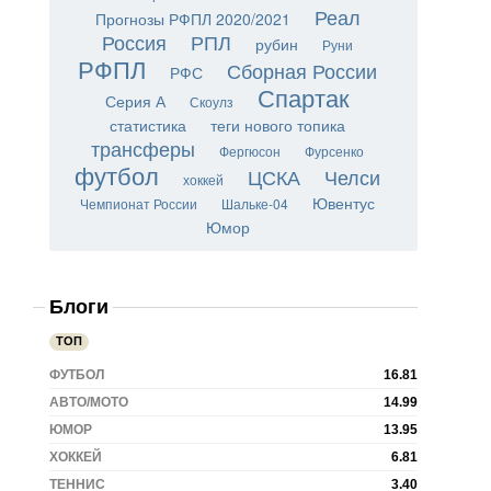
Реал
Прогнозы РФПЛ 2020/2021
Россия
РПЛ
рубин
Руни
РФПЛ
Сборная России
РФС
Спартак
Серия А
Скоулз
статистика
теги нового топика
трансферы
Фергюсон
Фурсенко
футбол
ЦСКА
Челси
хоккей
Ювентус
Чемпионат России
Шальке-04
Юмор
Блоги
ТОП
ФУТБОЛ
16.81
АВТО/МОТО
14.99
ЮМОР
13.95
ХОККЕЙ
6.81
ТЕННИС
3.40