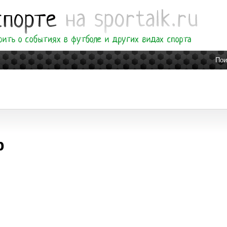
Пои
р