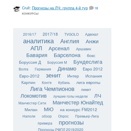
Crull
:
Прогнозы на ЛЧ: группа 4-й тур
18
КОНКУРСЫ
2017/18
2016/17
TVGOLO
Адвокат
аналитика
Англия
Анжи
АПЛ
Арсенал
Аршавин
Бавария
Барселона
бокс
Бундеслига
Боруссия Д
Боруссия М
Динамо
Евро 2012
Волга
Германия
зенит
Евро-2012
Интер
Испания
Карпин
лига европы
Конте
Кубань
Лига Чемпионов
лимит
Локомотив
ЛЧ
лучшие голы недели
Манчестер Юнайтед
Манчестер Сити
МЮ
Милан
на конкурс FM2012
Наполи
обзор
Опрос
Премьер-Лига
прогнозы
примера
Прогнозы РФПЛ 2019/2020