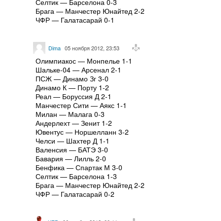
Селтик — Барселона 0-3
Брага — Манчестер Юнайтед 2-2
ЧФР — Галатасарай 0-1
Dima
05 ноября 2012, 23:53
Олимпиакос — Монпелье 1-1
Шальке-04 — Арсенал 2-1
ПСЖ — Динамо Зг 3-0
Динамо К — Порту 1-2
Реал — Боруссия Д 2-1
Манчестер Сити — Аякс 1-1
Милан — Малага 0-3
Андерлехт — Зенит 1-2
Ювентус — Норшелланн 3-2
Челси — Шахтер Д 1-1
Валенсия — БАТЭ 3-0
Бавария — Лилль 2-0
Бенфика — Спартак М 3-0
Селтик — Барселона 1-3
Брага — Манчестер Юнайтед 2-2
ЧФР — Галатасарай 0-2