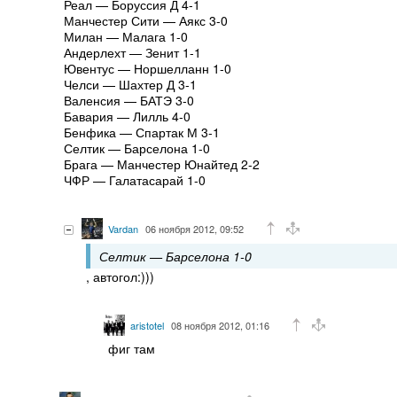
Реал — Боруссия Д 4-1
Манчестер Сити — Аякс 3-0
Милан — Малага 1-0
Андерлехт — Зенит 1-1
Ювентус — Норшелланн 1-0
Челси — Шахтер Д 3-1
Валенсия — БАТЭ 3-0
Бавария — Лилль 4-0
Бенфика — Спартак М 3-1
Селтик — Барселона 1-0
Брага — Манчестер Юнайтед 2-2
ЧФР — Галатасарай 1-0
Vardan
06 ноября 2012, 09:52
Селтик — Барселона 1-0
, автогол:)))
aristotel
08 ноября 2012, 01:16
фиг там