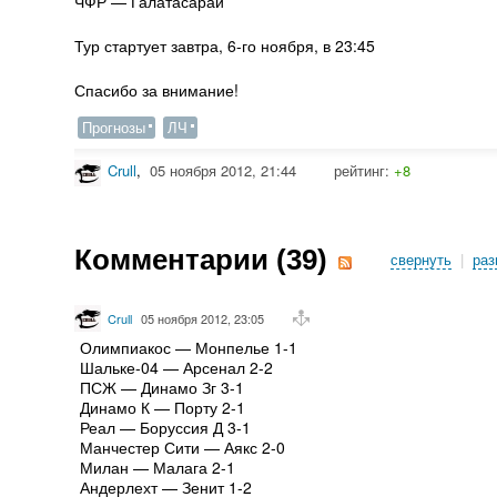
ЧФР — Галатасарай
Тур стартует завтра, 6-го ноября, в 23:45
Спасибо за внимание!
Прогнозы
ЛЧ
Crull
,
05 ноября 2012, 21:44
рейтинг:
+8
Комментарии (
39
)
свернуть
|
раз
Crull
05 ноября 2012, 23:05
Олимпиакос — Монпелье 1-1
Шальке-04 — Арсенал 2-2
ПСЖ — Динамо Зг 3-1
Динамо К — Порту 2-1
Реал — Боруссия Д 3-1
Манчестер Сити — Аякс 2-0
Милан — Малага 2-1
Андерлехт — Зенит 1-2