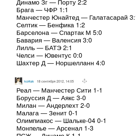
Динамо Зг — Порту 2:2
Брага — ЧФР 1:1
Манчестер Юнайтед — Галатасарай 3:
Селтик — Бенфика 1:2
Барселона — Спартак М 5:0
Бавария — Валенсия 3:0
Лилль — БАТЭ 2:1
Челси — Ювентус 0:0
Шахтер Д — Норшелланн 4:0
kol4ak
18 сентября 2012, 14:05
Реал — Манчестер Сити 1-1
Боруссия Д — Аякс 3-0
Милан — Андерлехт 2-0
Малага — Зенит 0-1
Олимпиакос — Шальке-04 0-1
Монпелье — Арсенал 1-3
ПСЖ — Динамо К 1-1