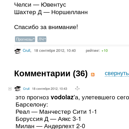
Челси — Ювентус
Шахтер Д — Норшелланн
Спасибо за внимание!
Прогнозы
ЛЧ
Crull
,
18 сентября 2012, 10:40
рейтинг:
+10
Комментарии (
36
)
свернуть
Crull
18 сентября 2012, 10:43
это прогноз
vodolaz
'а, улетевшего сег
Барселону:
Реал — Манчестер Сити 1-1
Боруссия Д — Аякс 3-1
Милан — Андерлехт 2-0