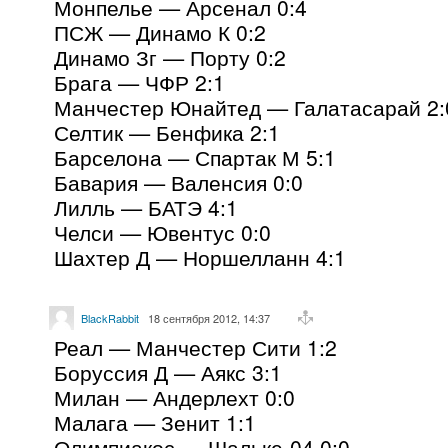
Монпелье — Арсенал 0:4
ПСЖ — Динамо К 0:2
Динамо Зг — Порту 0:2
Брага — ЧФР 2:1
Манчестер Юнайтед — Галатасарай 2:
Селтик — Бенфика 2:1
Барселона — Спартак М 5:1
Бавария — Валенсия 0:0
Лилль — БАТЭ 4:1
Челси — Ювентус 0:0
Шахтер Д — Норшелланн 4:1
BlackRabbit
18 сентября 2012, 14:37
Реал — Манчестер Сити 1:2
Боруссия Д — Аякс 3:1
Милан — Андерлехт 0:0
Малага — Зенит 1:1
Олимпиакос — Шальке-04 0:0