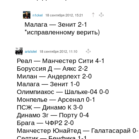
n1ckel
18 сентября 2012, 15:21
Малага — Зенит 2-1
*исправленному верить)
aristotel
18 сентября 2012, 11:10
Реал — Манчестер Сити 4-1
Боруссия Д — Аякс 2-2
Милан — Андерлехт 2-0
Малага — Зенит 1-0
Олимпиакос — Шальке-04 0-0
Монпелье — Арсенал 0-1
ПСЖ — Динамо К 3-0
Динамо Зг — Порту 0-4
Брага — ЧФР2 2-0
Манчестер Юнайтед — Галатасарай 0-
Селтик — Бенфика 1-1