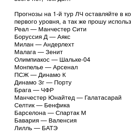
Прогнозы на 1-й тур ЛЧ оставляйте в к
первого уровня, а так же прошу исполь
Реал — Манчестер Сити
Боруссия Д — Аякс
Милан — Андерлехт
Малага — Зенит
Олимпиакос — Шальке-04
Монпелье — Арсенал
ПСЖ — Динамо К
Динамо Зг — Порту
Брага — ЧФР
Манчестер Юнайтед — Галатасарай
Селтик — Бенфика
Барселона — Спартак М
Бавария — Валенсия
Лилль — БАТЭ