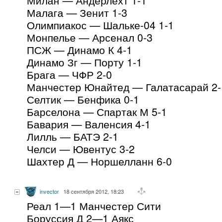
Малага — Зенит 1-3
Олимпиакос — Шальке-04 1-1
Монпелье — Арсенал 0-3
ПСЖ — Динамо К 4-1
Динамо Зг — Порту 1-1
Брага — ЧФР 2-0
Манчестер Юнайтед — Галатасарай 2-
Селтик — Бенфика 0-1
Барселона — Спартак М 5-1
Бавария — Валенсия 4-1
Лилль — БАТЭ 2-1
Челси — Ювентус 3-2
Шахтер Д — Норшелланн 6-0
invector
18 сентября 2012, 18:23
Реал 1—1 Манчестер Сити
Боруссия Д 2—1 Аякс