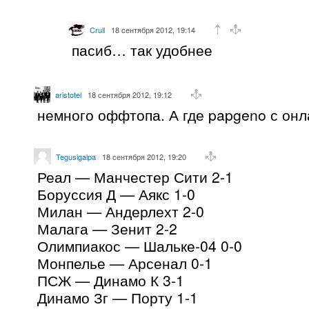
Crull
18 сентября 2012, 19:14
пасиб… так удобнее
aristotel
18 сентября 2012, 19:12
немного оффтопа. А где papgeno с он
Tegusigalpa
18 сентября 2012, 19:20
Реал — Манчестер Сити 2-1
Боруссия Д — Аякс 1-0
Милан — Андерлехт 2-0
Малага — Зенит 2-2
Олимпиакос — Шальке-04 0-0
Монпелье — Арсенал 0-1
ПСЖ — Динамо К 3-1
Динамо Зг — Порту 1-1