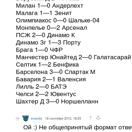
Милан 1—0 Андерлехт
Малага 1—1 Зенит
Олимпиакос 0—0 Шальке-04
Монпелье 0—2 Арсенал
ПСЖ 2—0 Динамо К
Динамо Зг 1—3 Порту
Брага 1—0 ЧФР
Манчестер Юнайтед 2—0 Галатасарай
Селтик 1—2 Бенфика
Барселона 3—0 Спартак М
Бавария 2—1 Валенсия
Лилль 2—0 БАТЭ
Челси 2—2 Ювентус
Шахтер Д 3—0 Норшелланн
invector
18 сентября 2012, 18:25
Ой :) Не общепринятый формат отве