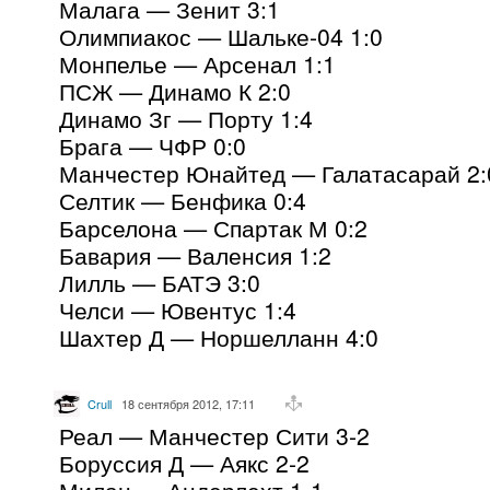
Малага — Зенит 3:1
Олимпиакос — Шальке-04 1:0
Монпелье — Арсенал 1:1
ПСЖ — Динамо К 2:0
Динамо Зг — Порту 1:4
Брага — ЧФР 0:0
Манчестер Юнайтед — Галатасарай 2:
Селтик — Бенфика 0:4
Барселона — Спартак М 0:2
Бавария — Валенсия 1:2
Лилль — БАТЭ 3:0
Челси — Ювентус 1:4
Шахтер Д — Норшелланн 4:0
Crull
18 сентября 2012, 17:11
Реал — Манчестер Сити 3-2
Боруссия Д — Аякс 2-2
Милан — Андерлехт 1-1