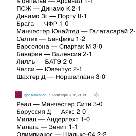
Монпелье — Арсенал 1-1
ПСЖ — Динамо К 2-1
Динамо Зг — Порту 0-1
Брага — ЧФР 1-0
Манчестер Юнайтед — Галатасарай 2-
Селтик — Бенфика 1-2
Барселона — Спартак М 3-0
Бавария — Валенсия 2-1
Лилль — БАТЭ 2-0
Челси — Ювентус 2-1
Шахтер Д — Норшелланн 3-0
igor-bianconeri
18 сентября 2012, 21:13
Реал — Манчестер Сити 3-0
Боруссия Д — Аякс 2-0
Милан — Андерлехт 1-0
Малага — Зенит 1-1
Олимпиакос — Шальке-04 2-2