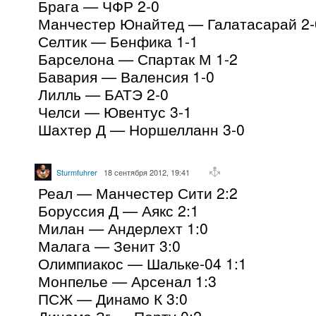
Брага — ЧФР 2-0
Манчестер Юнайтед — Галатасарай 2-
Селтик — Бенфика 1-1
Барселона — Спартак М 1-2
Бавария — Валенсия 1-0
Лилль — БАТЭ 2-0
Челси — Ювентус 3-1
Шахтер Д — Норшелланн 3-0
Sturmfuhrer
18 сентября 2012, 19:41
Реал — Манчестер Сити 2:2
Боруссия Д — Аякс 2:1
Милан — Андерлехт 1:0
Малага — Зенит 3:0
Олимпиакос — Шальке-04 1:1
Монпелье — Арсенал 1:3
ПСЖ — Динамо К 3:0
Динамо Зг — Порту 0:2