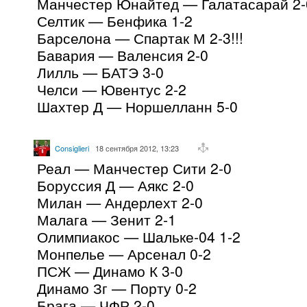
Манчестер Юнайтед — Галатасарай 2-
Селтик — Бенфика 1-2
Барселона — Спартак М 2-3!!!
Бавария — Валенсия 2-0
Лилль — БАТЭ 3-0
Челси — Ювентус 2-2
Шахтер Д — Норшелланн 5-0
Consiglieri
18 сентября 2012, 13:23
Реал — Манчестер Сити 2-0
Боруссия Д — Аякс 2-0
Милан — Андерлехт 2-0
Малага — Зенит 2-1
Олимпиакос — Шальке-04 1-2
Монпелье — Арсенал 0-2
ПСЖ — Динамо К 3-0
Динамо Зг — Порту 0-2
Брага — ЧФР 2-0