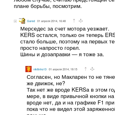
плане борьбы, посмотрим.
Gared
01 апреля 2014, 16:48
Мерседес за счет мотора уезжает.
KERS остался, только он теперь ER
стало больше, поэтому на первых те
просто напросто горел.
Шины и дозаправки — я тоже за.
nikitinho13
01 апреля 2014, 19:15
Согласен, но Макларен то не тянет
же движок, не?
Так нет же вроде KERSa в этом г
мере, в виде привычной кнопки на
вроде нет, да и на графике F1 при
пока что не видел этой заряженно
раньше.