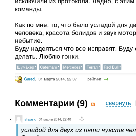
исключили из протокола. Ладно, с этим
команды.
Как по мне, то, что было усладой для дв
человека, красота болидов и звук мото
небытие.
Буду надеяться что все исправят. Буду 
делать. Люблю гонки.
Шума́хер
Caterham
Mercedes
Ferrari
Red Bull
Gared
,
31 марта 2014, 22:37
рейтинг:
+4
Комментарии (
9
)
свернуть
shpasic
31 марта 2014, 22:40
усладой для двух из пяти чувств че