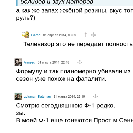
болидов и звук моторов
а как же запах жжёной резины, вкус т
руль?)
Gared
01 апреля 2014, 00:05
Телевизор это не передает полност
Armeec
31 марта 2014, 22:48
Формулу и так планомерно убивали из г
сезон уже похож на фаталити.
Lotsman_Katsman
31 марта 2014, 23:19
Смотрю сегодняшнюю Ф-1 редко.
зы.
В моей Ф-1 еще гоняются Прост м Сен