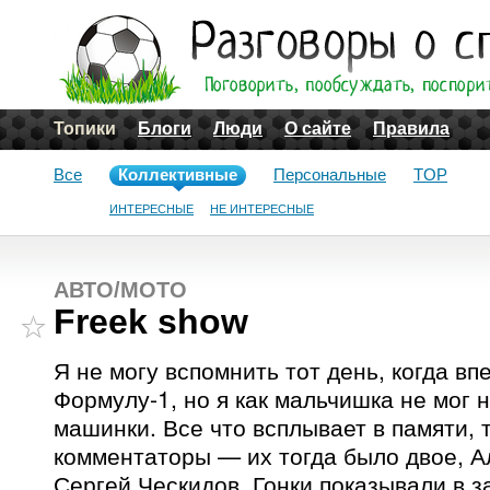
Топики
Блоги
Люди
О сайте
Правила
Все
Коллективные
Персональные
TOP
ИНТЕРЕСНЫЕ
НЕ ИНТЕРЕСНЫЕ
АВТО/МОТО
Freek show
Я не могу вспомнить тот день, когда в
Формулу-1, но я как мальчишка не мог 
машинки. Все что всплывает в памяти, т
комментаторы — их тогда было двое, А
Сергей Ческидов. Гонки показывали в з