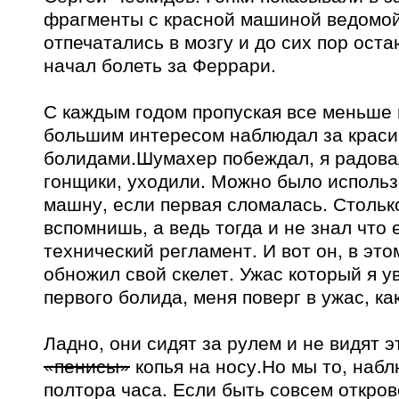
фрагменты с красной машиной ведомо
отпечатались в мозгу и до сих пор остаю
начал болеть за Феррари.
С каждым годом пропуская все меньше г
большим интересом наблюдал за крас
болидами.Шумахер побеждал, я радова
гонщики, уходили. Можно было использ
машну, если первая сломалась. Столько
вспомнишь, а ведь тогда и не знал что
технический регламент. И вот он, в эт
обножил свой скелет. Ужас который я у
первого болида, меня поверг в ужас, ка
Ладно, они сидят за рулем и не видят 
«пенисы»
копья на носу.Но мы то, наб
полтора часа. Если быть совсем откров