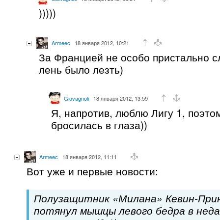
)))))
Armeec
18 января 2012, 10:21
За Францией не особо пристально с
лень было лезть)
Giovagnoli
18 января 2012, 13:59
Я, напротив, люблю Лигу 1, поэто
бросилась в глаза))
Armeec
18 января 2012, 11:11
Вот уже и первые новости:
Полузащитник «Милана» Кевин-При
потянул мышцы левого бедра в неда