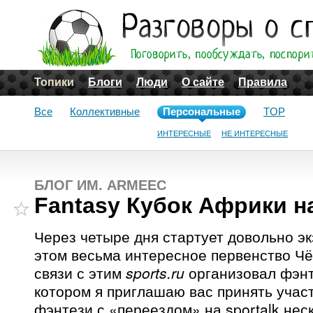
Топики
Блоги
Люди
О сайте
Правила
Все
Коллективные
Персональные
TOP
ИНТЕРЕСНЫЕ
НЕ ИНТЕРЕСНЫЕ
БЛОГ ИМ. ARMEEC
Fantasy Кубок Африки на
Через четыре дня стартует довольно эк
этом весьма интересное первенство Чё
связи с этим
sports.ru
организовал фэнт
котором я приглашаю вас принять учас
фэнтези с «переездом» на sportalk нес