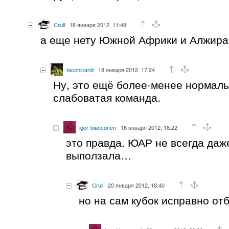
Crull
18 января 2012, 11:48
а еще нету Южной Африки и Алжир
tacchinardi
18 января 2012, 17:24
Ну, это ещё более-менее нормал
слабоватая команда.
igor-bianconeri
18 января 2012, 18:22
это правда. ЮАР не всегда даж
выползала…
Crull
20 января 2012, 18:40
но на сам кубок исправно о