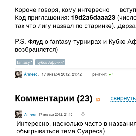
Короче говоря, кому интересно — вступ
Код приглашения:
19d2a6daaa23
(число
так что лигу назвал по старинке). Дерза
P.S. Флуд о fantasy-турнирах и Кубке А
возбраняется)
fantasy
Кубок Африки
Armeec
,
17 января 2012, 21:42
рейтинг:
+7
Комментарии (
23
)
свернуть
Armeec
17 января 2012, 21:45
Интересно, насколько часто в названи
обыгрываться тема Суареса)