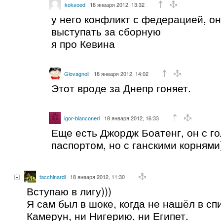
koksoed
18 января 2012, 13:32
у него конфликт с федерацией, он
выступать за сборную
я про Кевина
Giovagnoli
18 января 2012, 14:02
Этот вроде за Днепр гоняет.
igor-bianconeri
18 января 2012, 16:33
Еще есть Джордж Боатенг, он с г
паспортом, но с ганскими корнями
tacchinardi
18 января 2012, 11:30
Вступаю в лигу)))
Я сам был в шоке, когда не нашёл в сп
Камерун, ни Нигерию, ни Египет.