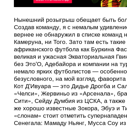
Нынешний розыгрыш обещает быть бол
Создав команду, я с немалым удивлени
вернее не обнаружил в списке команд н
Камеруна, ни Того. Зато там есть такие
африканского футбола как Буркина Фасо
великая и ужасная Экваториальная Гви
без Это'О, Адебайора и компании на т
немало ярких футболистов — особенно
безусловного, на мой взгляд, фаворит
Кот Д'Ивуара — это Дидье Дрогба и Са
«Челси», Жервиньо из «Арсенала», бра
Сити», Сейду Думбия из ЦСКА, а также 
же хорошо известные Зокора, Эбуэ и Т
«слонам» стоит отметить супернападе
Сенегала: Мамаду Ньянг, Мусса Соу из