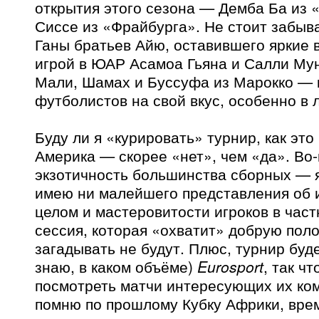
открытия этого сезона — Демба Ба из 
Сиссе из «Фрайбурга». Не стоит забыв
Ганы братьев Айю, оставившего яркие 
игрой в ЮАР Асамоа Гьяна и Салли Мун
Мали, Шамах и Буссуфа из Марокко — 
футболистов на свой вкус, особенно в 
Буду ли я «курировать» турнир, как это
Америка — скорее «нет», чем «да». Во
экзотичность большинства сборных — я,
имею ни малейшего представления об 
целом и мастеровитости игроков в част
сессия, которая «охватит» добрую поло
загадывать не будут. Плюс, турнир буд
знаю, в каком объёме)
Eurosport
, так ч
посмотреть матчи интересующих их ко
помню по прошлому Кубку Африки, вре