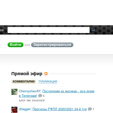
ск:
Войти
Зарегистрироваться
или
Прямой эфир
КОММЕНТАРИИ
ПУБЛИКАЦИИ
ChernyshevAY
:
Последним из могикан - все идем
в Телеграм!
4
БЛОГ ИМ. D3AGGER
d3agger
:
Прогнозы РФПЛ 2020/2021 24-й тур
7