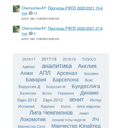
ChernyshevAY
:
Прогнозы РФПЛ 2020/2021 15-й
тур
12
БЛОГ ИМ. CHERNYSHEVAY
ChernyshevAY
:
Прогнозы РФПЛ 2020/2021 27-й
тур
5
БЛОГ ИМ. CHERNYSHEVAY
2017/18
2016/17
2018/19
TVGOLO
аналитика
Англия
Адвокат
АПЛ
Анжи
Арсенал
Аршавин
Бавария
Барселона
бокс
Бундеслига
Боруссия Д
Боруссия М
Динамо
Валенсия
Волга
Германия
зенит
Евро 2012
Евро-2012
Интер
Испания
Карпин
лига европы
Конте
Лига Чемпионов
лимит
Локомотив
ЛЧ
лучшие голы недели
Манчестер Юнайтед
Манчестер Сити