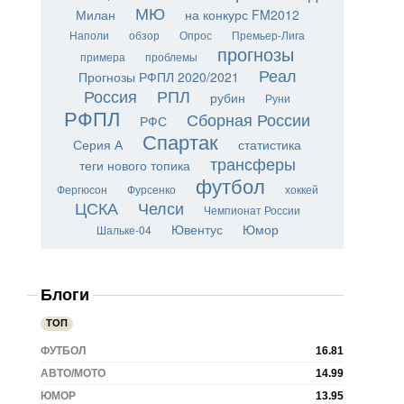
МЮ
Милан
на конкурс FM2012
Наполи
обзор
Опрос
Премьер-Лига
прогнозы
примера
проблемы
Реал
Прогнозы РФПЛ 2020/2021
Россия
РПЛ
рубин
Руни
РФПЛ
Сборная России
РФС
Спартак
Серия А
статистика
трансферы
теги нового топика
футбол
Фергюсон
Фурсенко
хоккей
ЦСКА
Челси
Чемпионат России
Ювентус
Юмор
Шальке-04
Блоги
ТОП
ФУТБОЛ
16.81
АВТО/МОТО
14.99
ЮМОР
13.95