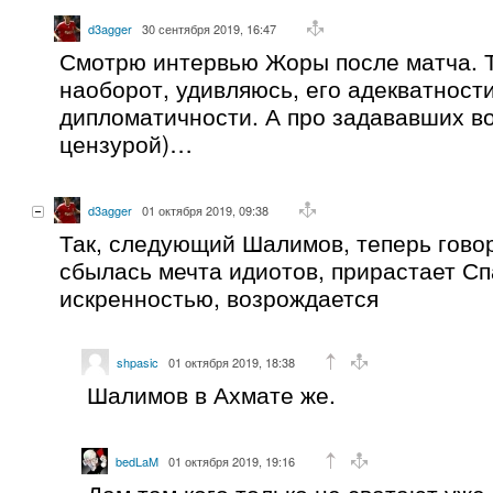
d3agger
30 сентября 2019, 16:47
Смотрю интервью Жоры после матча. Т
наоборот, удивляюсь, его адекватности
дипломатичности. А про задававших 
цензурой)…
d3agger
01 октября 2019, 09:38
Так, следующий Шалимов, теперь говоря
сбылась мечта идиотов, прирастает Сп
искренностью, возрождается
shpasic
01 октября 2019, 18:38
Шалимов в Ахмате же.
bedLaM
01 октября 2019, 19:16
Дам там кого только не сватают уже.