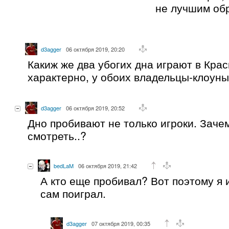
не лучшим об
d3agger
06 октября 2019, 20:20
Какиж же два убогих дна играют в Крас
характерно, у обоих владельцы-клоуны
d3agger
06 октября 2019, 20:52
Дно пробивают не только игроки. Зачем
смотреть..?
bedLaM
06 октября 2019, 21:42
А кто еще пробивал? Вот поэтому я 
сам поиграл.
d3agger
07 октября 2019, 00:35