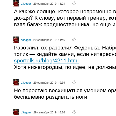
d3agger
29 сентября 2019, 11:21
А как же солнце, которое непременно 
дождя? К слову, вот первый тренер, ко
взял багаж предшественника, но еще и
d3agger
29 сентября 2019, 11:56
Разозлил, ох разозлил Феденька. Наб
топик — кидайте камни, если нитересн
sportalk.ru/blog/4211.html
Хотя нижегородцы, по идее, не должны
d3agger
29 сентября 2019, 15:39
Не перестаю восхищаться умением ор
беспалевно раздивгать ноги
d3agger
29 сентября 2019, 18:26