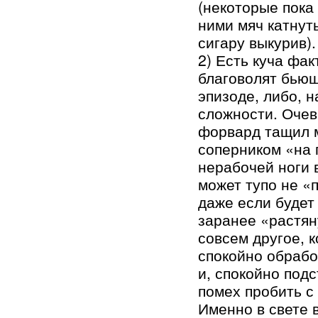
(некоторые пока 
ними мяч катнуть
сигару выкурив).
2) Есть куча фак
благоволят бьющ
эпизоде, либо, 
сложности. Очев
форвард тащил м
соперником «на 
нерабочей ноги 
может тупо не «
даже если будет 
заранее «растян
совсем другое, к
спокойно обрабо
и, спокойно под
помех пробить с 
Именно в свете 