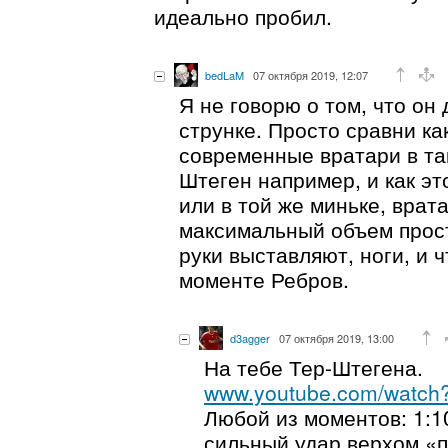
идеально пробил.
bedLaM
07 октября 2019, 12:07
Я не говорю о том, что он
струнке. Просто сравни ка
современные вратари в та
Штеген например, и как эт
или в той же миньке, врат
максимальный объем прост
руки выставляют, ноги, и ч
моменте Ребров.
d3agger
07 октября 2019, 13:00
На тебе Тер-Штегена.
www.youtube.com/watch
Любой из моментов: 1:10
сильный удар верхом «п