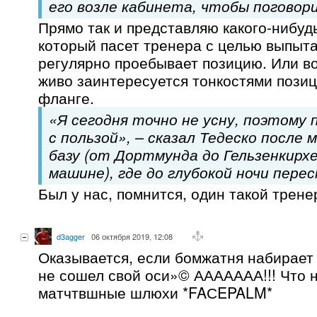
его возле кабинета, чтобы поговор
Прямо так и представляю какого-нибуд
который пасет тренера с целью выпыта
регулярно проебывает позицию. Или в
живо заинтересуется тонкостями пози
фланге.
«Я сегодня точно не усну, поэтому 
с пользой», – сказал Тедеско после 
базу (от Дортмунда до Гельзенкирхе
машине), где до глубокой ночи пере
Был у нас, помнится, один такой трене
d3agger
06 октября 2019, 12:08
Оказывается, если бомжатня набирает 
не сошел свой оси»© ААААААА!!! Что н
матчтвшные шлюхи *FAСEPALM*