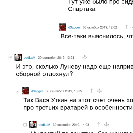
Тут уже было про сид
Спартака
d3agger
06 октября 2019, 12:02
Все-таки выяснилось, ч
bedLaM
30 сентября 2019, 13:21
И это, сколько Луневу надо еще наприв
сборной отдохнул?
d3agger
30 сентября 2019, 13:55
Так Вася Уткин на этот счет очень х
про третьих вратарей в особенности
bedLaM
30 сентября 2019, 14:03
Ну третий то понятно, без шашлы