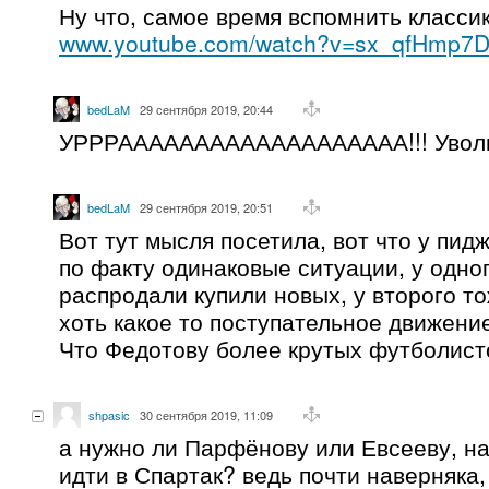
Ну что, самое время вспомнить класси
www.youtube.com/watch?v=sx_qfHmp7
bedLaM
29 сентября 2019, 20:44
УРРРААААААААААААААААААА!!! Уволи
bedLaM
29 сентября 2019, 20:51
Вот тут мысля посетила, вот что у пид
по факту одинаковые ситуации, у одно
распродали купили новых, у второго т
хоть какое то поступательное движение
Что Федотову более крутых футболист
shpasic
30 сентября 2019, 11:09
а нужно ли Парфёнову или Евсееву, н
идти в Спартак? ведь почти наверняка,