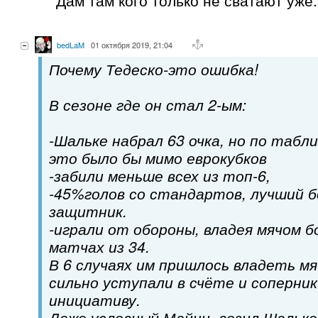
bedLaM
01 октября 2019, 21:04
Почему Тедеско-это ошибка!
В сезоне где он стал 2-ым:
-Шальке набрал 63 очка, но по табли
это было бы мимо еврокубков
-забили меньше всех из топ-6,
-45%голов со стандартов, лучший 
защитник.
-играли от обороны, владея мячом б
матчах из 34.
В 6 случаях им пришлось владеть мя
сильно уступали в счёте и соперни
инициативу.
Даже условный Майнц, возил Шальке