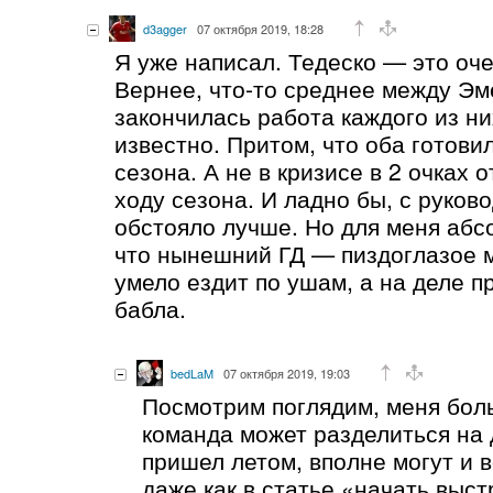
d3agger
07 октября 2019, 18:28
Я уже написал. Тедеско — это оч
Вернее, что-то среднее между Эм
закончилась работа каждого из ни
известно. Притом, что оба готови
сезона. А не в кризисе в 2 очках 
ходу сезона. И ладно бы, с руков
обстояло лучше. Но для меня абс
что нынешний ГД — пиздоглазое 
умело ездит по ушам, а на деле 
бабла.
bedLaM
07 октября 2019, 19:03
Посмотрим поглядим, меня бол
команда может разделиться на д
пришел летом, вполне могут и 
даже как в статье «начать выст