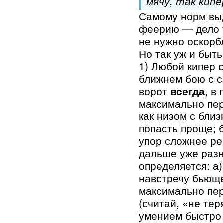
мячу, так кип
Самому норм вы
феерию — дело т
не нужно оскорб
Но так уж и быть
1) Любой кипер 
ближнем бою с с
ворот
всегда
, в
максимально пер
как низом с близ
попасть проще; б
упор сложнее ре
дальше уже разн
определяется: а
навстречу бьюще
максимально пе
(считай, «не тер
умением быстро 