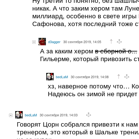
никак. А что заким хером там Луне
миллиард, особенно в свете игры
Сафонова, хотя последний тоже с
d3agger
30 сентября 2019, 14:05
А за каким хером
в сборной о...
Гильерме, который привозить с
bedLaM
30 сентября 2019, 14:08
хз, наверное потому что… Ко
Надеюсь он зимой не придет 
bedLaM
30 сентября 2019, 14:03
Говорят Цорн собрался привезти к нам
тренером, это который в Шальке трени