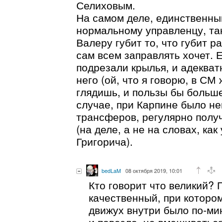
Селиховым.
На самом деле, единственный
нормальному управленцу, так
Валеру губит то, что губит 
сам всем заправлять хочет. 
подрезали крылья, и адеква
него (ой, что я говорю, в СМ
глядишь, и пользы бы больше
случае, при Карпине было н
трансферов, регулярно полу
(на деле, а не на словах, ка
Григорича).
bedLaM
08 октября 2019, 10:01
Кто говорит что великий? 
качественный, при которо
движух внутри было по-ми
и повезло, не вмешиваться