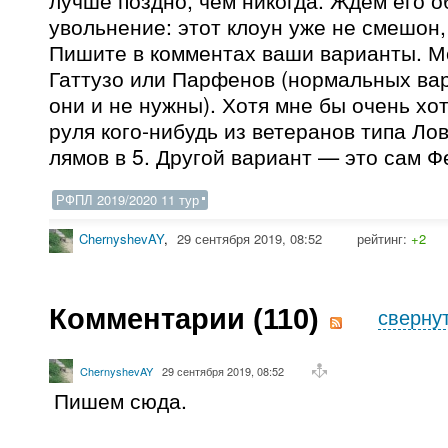
лучше поздно, чем никогда. Ждем его о
увольнение: этот клоун уже не смешон
Пишите в комментах ваши варианты. 
Гаттузо или Парфенов (нормальных вар
они и не нужны). Хотя мне бы очень хо
руля кого-нибудь из ветеранов типа Ло
лямов в 5. Другой вариант — это сам Ф
РФПЛ 2019/2020 11 тур
ChernyshevAY
,
29 сентября 2019, 08:52
рейтинг:
+2
Комментарии (
110
)
сверну
ChernyshevAY
29 сентября 2019, 08:52
Пишем сюда.