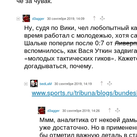
че за чувак.
d3agger
30 сентября 2019, 14:09
Ну, судя по Вики, чел любопытный к
время работал с молодежью, хотя са
Шальке поперли после 0:7 от
Ливерп
вспомнилось, как Вася Уткин задвиг
«молодых тактических гиков». Кажет
догадываться, почему.
bedLaM
30 сентября 2019, 14:19
www.sports.ru/tribuna/blogs/bundes
d3agger
30 сентября 2019, 14:26
Ммм, аналитика от некоей дамы
уже достаточно. Но в применен
бы отметил важную деталь в ста