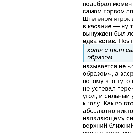
подобрал момент
самом первом эп
Штегеном игрок 
в касание — ну т
вынужден был ле
едва встав. Поэ
хотя и тот сы
образом
называется не «
образом», а зас
потому что тупо 
не успевал пере
угол, и сильный 
к голу. Как во в
абсолютно никт
нападающему си
верхний ближний
просто «мертвая