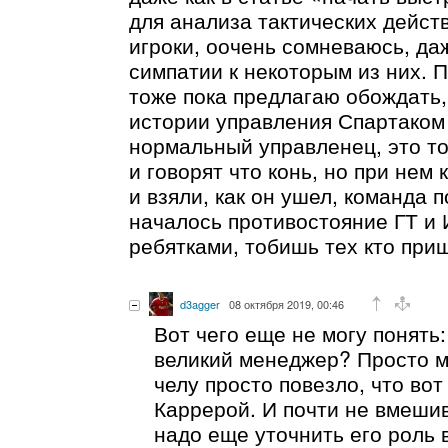
для анализа тактических действ
игроки, оочень сомневаюсь, да
симпатии к некоторым из них. 
тоже пока предлагаю обождать,
истории управления Спартаком
нормальный управленец, это т
и говорят что конь, но при нем 
и взяли, как он ушел, команда 
началось противостояние ГТ и 
ребятками, тобишь тех кто при
d3agger
08 октября 2019, 00:46
Вот чего еще не могу понять
великий менеджер? Просто м
челу просто повезло, что вот
Каррерой. И почти не вмешив
надо еще уточнить его роль 