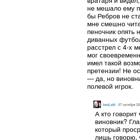
не мешало ему п
бы Ребров не ст
мне смешно чита
пеночник опять 
диванных футбо
расстрел с 4-х м
мог своевременн
имел такой возм
претензии! Не о
— да, но виновни
полевой игрок.
bedLaM
07 октября 20
А кто говорит
виновник? Гла
который проср
лишь говорю, 