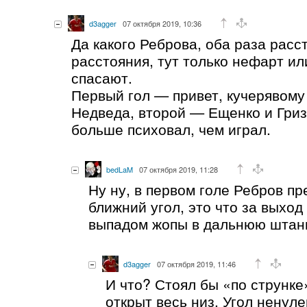
d3agger
07 октября 2019, 10:36
Да какого Реброва, оба раза расс
расстояния, тут только нефарт и
спасают.
Первый гол — привет, кучерявому
Недведа, второй — Ещенко и Гриз
больше психовал, чем играл.
bedLaM
07 октября 2019, 11:28
Ну ну, в первом голе Ребров п
ближний угол, это что за выход 
выпадом жопы в дальнюю штан
d3agger
07 октября 2019, 11:46
И что? Стоял бы «по струнке
открыт весь низ. Угол ненул