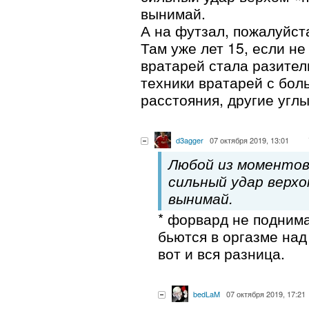
вынимай.
А на футзал, пожалуйста
Там уже лет 15, если не
вратарей стала разител
техники вратарей с бол
расстояния, другие углы
d3agger
07 октября 2019, 13:01
Любой из моментов: 
сильный удар верхо
вынимай.
* форвард не поднима
бьются в оргазме на
вот и вся разница.
bedLaM
07 октября 2019, 17:21