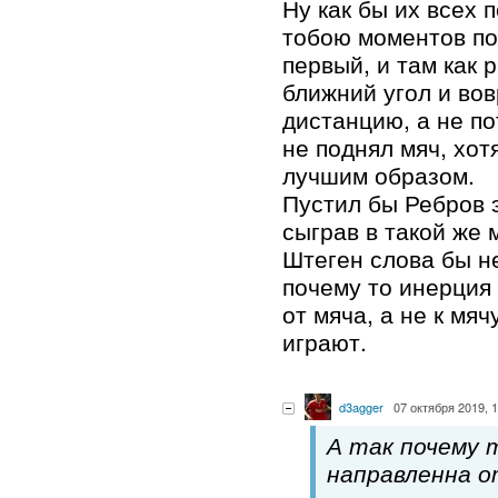
Ну как бы их всех
тобою моментов по
первый, и там как 
ближний угол и во
дистанцию, а не п
не поднял мяч, хот
лучшим образом.
Пустил бы Ребров э
сыграв в такой же 
Штеген слова бы не
почему то инерция
от мяча, а не к мяч
играют.
d3agger
07 октября 2019, 
А так почему 
направленна от