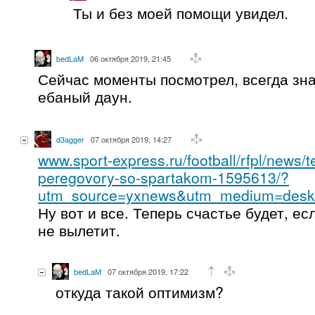
Ты и без моей помощи увидел.
bedLaM
06 октября 2019, 21:45
Сейчас моменты посмотрел, всегда зн
ебаный даун.
d3agger
07 октября 2019, 14:27
www.sport-express.ru/football/rfpl/news/t
peregovory-so-spartakom-1595613/?
utm_source=yxnews&utm_medium=desk
Ну вот и все. Теперь счастье будет, ес
не вылетит.
bedLaM
07 октября 2019, 17:22
откуда такой оптимизм?