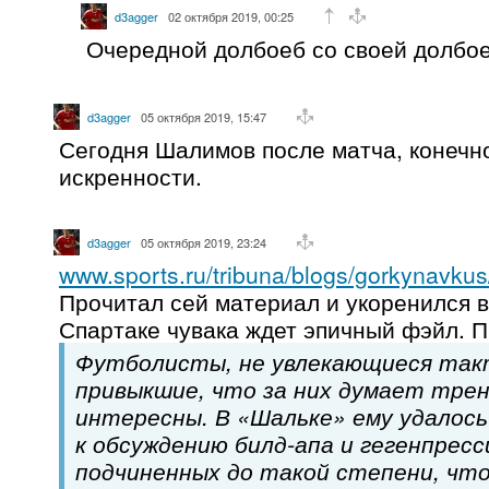
d3agger
02 октября 2019, 00:25
Очередной долбоеб со своей долбое
d3agger
05 октября 2019, 15:47
Сегодня Шалимов после матча, конечно
искренности.
d3agger
05 октября 2019, 23:24
www.sports.ru/tribuna/blogs/gorkynavku
Прочитал сей материал и укоренился в
Спартаке чувака ждет эпичный фэйл. 
Футболисты, не увлекающиеся так
привыкшие, что за них думает трен
интересны. В «Шальке» ему удалос
к обсуждению билд-апа и гегенпресс
подчиненных до такой степени, что