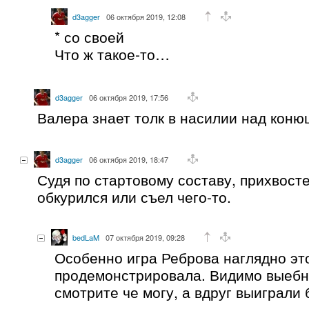
d3agger
06 октября 2019, 12:08
* со своей
Что ж такое-то…
d3agger
06 октября 2019, 17:56
Валера знает толк в насилии над кон
d3agger
06 октября 2019, 18:47
Судя по стартовому составу, прихвост
обкурился или съел чего-то.
bedLaM
07 октября 2019, 09:28
Особенно игра Реброва наглядно эт
продемонстрировала. Видимо выебну
смотрите че могу, а вдруг выиграли б