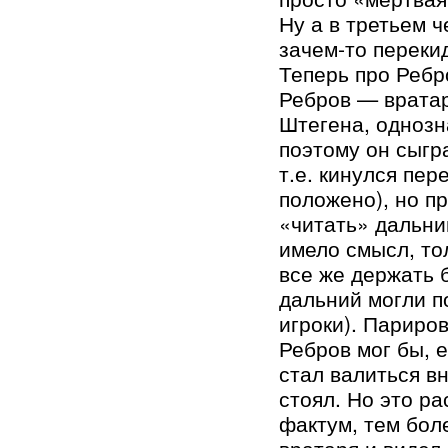
Ну а в третьем 
зачем-то переки
Теперь про Ребр
Ребров — вратар
Штегена, однозн
поэтому он сыгра
т.е. кинулся пер
положено), но п
«читать» дальний
имело смысл, то
все же держать б
дальний могли п
игроки). Париро
Ребров мог бы, 
стал валиться вн
стоял. Но это р
фактум, тем бол
вратаря и видел