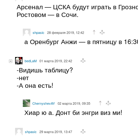
Арсенал — ЦСКА будут играть в Грозно
Ростовом — в Сочи.
shpasic
28 февраля 2019, 12:42
а Оренбург Анжи — в пятницу в 16:3
bedLaM
01 марта 2019, 22:42
-Видишь таблицу?
-нет
-А она есть!
ChernyshevAY
02 марта 2019, 09:35
Хиар ю а. Донт би энгри виз ми!
shpasic
29 марта 2019, 13:47