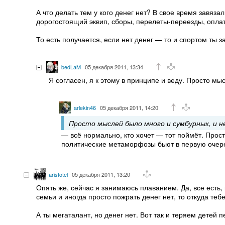
А что делать тем у кого денег нет? В свое время завяз
дорогостоящий эквип, сборы, перелеты-переезды, оплату
То есть получается, если нет денег — то и спортом ты
bedLaM
05 декабря 2011, 13:34
Я согласен, я к этому в принципе и веду. Просто мы
arlekin46
05 декабря 2011, 14:20
Просто мыслей было много и сумбурных, и н
— всё нормально, кто хочет — тот поймёт. Прос
политические метаморфозы бьют в первую очере
aristotel
05 декабря 2011, 13:20
Опять же, сейчас я занимаюсь плаванием. Да, все есть, 
семьи и иногда просто пожрать денег нет, то откуда теб
А ты мегаталант, но денег нет. Вот так и теряем детей 