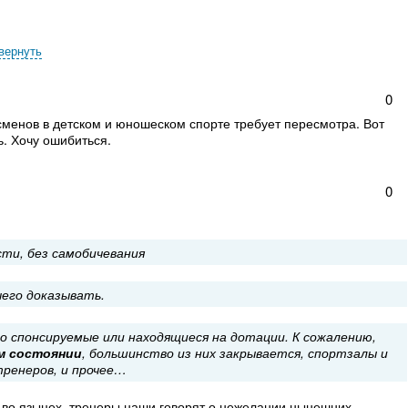
вернуть
0
сменов в детском и юношеском спорте требует пересмотра. Вот
ь. Хочу ошибиться.
0
ти, без самобичевания
чего доказывать.
о спонсируемые или находящиеся на дотации. К сожалению,
ом состоянии
, большинство из них закрывается, спортзалы и
ренеров, и прочее…
 во языцех, тренеры наши говорят о нежелании нынешних