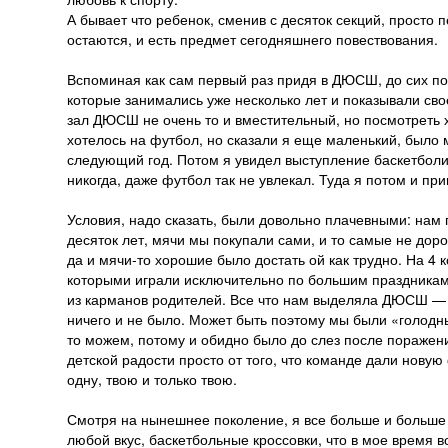
А бывает что ребенок, сменив с десяток секций, просто 
остаются, и есть предмет сегодняшнего повествования.
Вспоминая как сам первый раз придя в ДЮСШ, до сих п
которые занимались уже несколько лет и показывали сво
зал ДЮСШ не очень то и вместительный, но посмотреть 
хотелось на футбол, но сказали я еще маленький, было 
следующий год. Потом я увидел выступление баскетболис
никогда, даже футбол так не увлекал. Туда я потом и при
Условия, надо сказать, были довольно плачевными: нам 
десяток лет, мячи мы покупали сами, и то самые не доро
да и мячи-то хорошие было достать ой как трудно. На 4
которыми играли исключительно по большим праздникам
из карманов родителей. Все что нам выделяла ДЮСШ — э
ничего и не было. Может быть поэтому мы были «голодные
то можем, потому и обидно было до слез после поражений
детской радости просто от того, что команде дали новую
одну, твою и только твою.
Смотря на нынешнее поколение, я все больше и больше 
любой вкус, баскетбольные кроссовки, что в мое время 