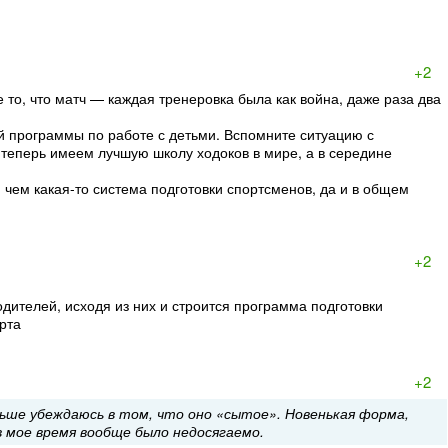
+2
 то, что матч — каждая тренеровка была как война, даже раза два
ой программы по работе с детьми. Вспомните ситуацию с
 теперь имеем лучшую школу ходоков в мире, а в середине
и, чем какая-то система подготовки спортсменов, да и в общем
+2
ителей, исходя из них и строится программа подготовки
рта
+2
льше убеждаюсь в том, что оно «сытое». Новенькая форма,
в мое время вообще было недосягаемо.