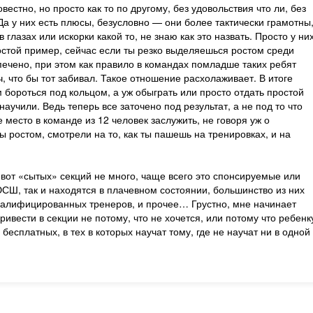
вестно, но просто как то по другому, без удовольствия что ли, без
Да у них есть плюсы, безусловно — они более тактически грамотны
 глазах или искорки какой то, не знаю как это назвать. Просто у ни
Простой пример, сейчас если ты резко выделяешься ростом среди
спечено, при этом как правило в командах помладше таких ребят
, что бы тот забивал. Такое отношение расхолаживает. В итоге
 бороться под кольцом, а уж обыграть или просто отдать простой
научили. Ведь теперь все заточено под результат, а не под то что
 место в команде из 12 человек заслужить, не говоря уж о
ы ростом, смотрели на то, как ты пашешь на тренировках, и на
вот «сытых» секций не много, чаще всего это спонсируемые или
Ш, так и находятся в плачевном состоянии, большинство из них
квалифицированных тренеров, и прочее… Грустно, мне начинает
ивести в секции не потому, что не хочется, или потому что ребенк
 бесплатных, в тех в которых научат тому, где не научат ни в одной