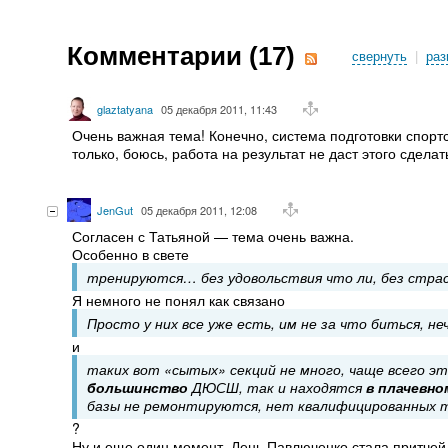
Комментарии (
17
)
свернуть
|
раз
glaztatyana
05 декабря 2011, 11:43
Очень важная тема! Конечно, система подготовки спорт
только, боюсь, работа на результат не даст этого сделат
JenGut
05 декабря 2011, 12:08
Согласен с Татьяной — тема очень важна.
Особенно в свете
тренируются… без удовольствия что ли, без страс
Я немного не понял как связано
Просто у них все уже есть, им не за что биться, не
и
таких вот «сытых» секций не много, чаще всего эт
большинство
ДЮСШ, так и находятся
в плачевн
базы не ремонтируются, нет квалифицированных т
?
Ну и еще один момент. Лень Павлюченко стала притчей