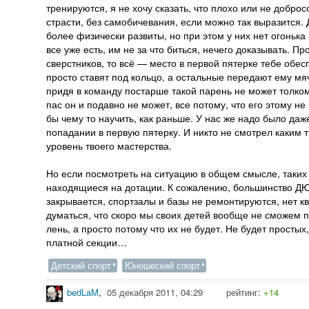
тренируются, я не хочу сказать, что плохо или не добросо
страсти, без самобичевания, если можно так выразится. 
более физически развиты, но при этом у них нет огонька в
все уже есть, им не за что биться, нечего доказывать. 
сверстников, то всё — место в первой пятерке тебе обе
просто ставят под кольцо, а остальные передают ему мяч
придя в команду постарше такой парень не может толком
пас он и подавно не может, все потому, что его этому не 
бы чему то научить, как раньше. У нас же надо было даже
попадании в первую пятерку. И никто не смотрел каким т
уровень твоего мастерства.
Но если посмотреть на ситуацию в общем смысле, таких 
находящиеся на дотации. К сожалению, большинство ДЮС
закрывается, спортзалы и базы не ремонтируются, нет 
думаться, что скоро мы своих детей вообще не сможем пр
лень, а просто потому что их не будет. Не будет простых,
платной секции…
Детский спорт
Юношеский спорт
bedLaM
,
05 декабря 2011, 04:29
рейтинг:
+14