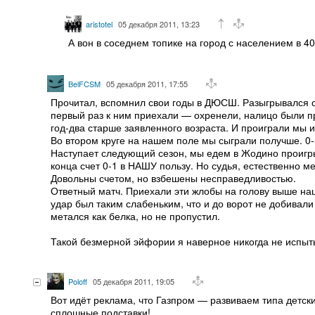
aristotel
05 декабря 2011, 13:23
А вон в соседнем топике на город с населением в 40
BelFCSM
05 декабря 2011, 17:55
Прочитал, вспомнил свои годы в ДЮСШ. Разыгрывался о
первый раз к ним приехали — охренели, налицо были пр
год-два старше заявленного возраста. И проиграли мы и
Во втором круге на нашем поле мы сыграли получше. 0-
Наступает следующий сезон, мы едем в Жодино проигры
конца счет 0-1 в НАШУ пользу. Но судья, естественно ме
Довольны счетом, но взбешены несправедливостью.
Ответный матч. Приехали эти жлобы на голову выше наш
удар был таким слабеньким, что и до ворот не добивал
метался как белка, но не пропустил.
Такой безмерной эйфории я наверное никогда не испыт
Poloff
05 декабря 2011, 19:05
Вот идёт реклама, что Газпром — развиваем типа детски
сплошные подставки!