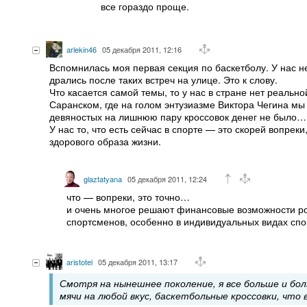
все гораздо проще.
arlekin46
05 декабря 2011, 12:16
Вспомнилась моя первая секция по баскетболу. У нас не
дрались после таких встреч на улице. Это к слову.
Что касается самой темы, то у нас в стране нет реальн
Саранском, где на голом энтузиазме Виктора Чегина мы
девяностых на лишнюю пару кроссовок денег не было…
У нас то, что есть сейчас в спорте — это скорей вопрек
здорового образа жизни.
glaztatyana
05 декабря 2011, 12:24
что — вопреки, это точно…
и очень многое решают финансовые возможности род
спортсменов, особенно в индивидуальных видах спо
aristotel
05 декабря 2011, 13:17
Смотря на нынешнее поколение, я все больше и бо
мячи на любой вкус, баскетбольные кроссовки, что 