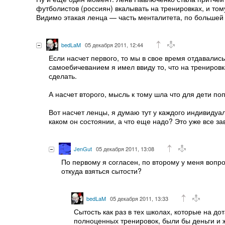
футболистов (россиян) вкалывать на тренировках, и том
Видимо этакая ленца — часть менталитета, по большей
bedLaM
05 декабря 2011, 12:44
Если насчет первого, то мы в свое время отдавались
самоебичеванием я имел ввиду то, что на тренировк
сделать.
А насчет второго, мысль к тому шла что для дети по
Вот насчет ленцы, я думаю тут у каждого индивидуал
каком он состоянии, а что еще надо? Это уже все з
JenGut
05 декабря 2011, 13:08
По первому я согласен, по второму у меня вопр
откуда взяться сытости?
bedLaM
05 декабря 2011, 13:33
Сытость как раз в тех школах, которые на до
полноценных тренировок, были бы деньги и ж