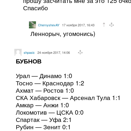
прошу засчитать мне за это 125 очко
Спасибо
ChernyshevAY
17 ноября 2017, 16:43
Леннорыч, угомонись)
shpasic
24 ноября 2017, 14:06
БУБНОВ
Урал — Динамо 1:0
Тосно — Краснодар 1:2
Ахмат — Ростов 1:0
СКА Хабаровск — Арсенал Тула 1:1
Амкар — Анжи 1:0
Локомотив — ЦСКА 0:0
Спартак — Уфа 2:1
Рубин — Зенит 0:1