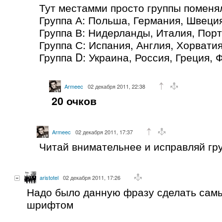
Тут местамми просто группы поменя
Группа А: Польша, Германия, Швеци
Группа В: Нидерланды, Италия, Порт
Группа С: Испания, Англия, Хорвати
Группа D: Украина, Россия, Греция,
Armeec
02 декабря 2011, 22:38
20 очков
Armeec
02 декабря 2011, 17:37
Читай внимательнее и исправляй гр
aristotel
02 декабря 2011, 17:26
Надо было данную фразу сделать са
шрифтом