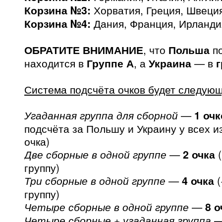
Корзина №3:
Хорватия, Греция, Швеция
Корзина №4:
Дания, Франция, Ирландия
ОБРАТИТЕ ВНИМАНИЕ
, что
Польша
по
находится в
Группе А
, а
Украина
— в
г
Система подсчёта очков будет следующ
Угаданная группа для сборной
—
1 очк
подсчёта за Польшу и Украину у всех и
очка)
Две сборные в одной группе
—
2 очка
(
группу)
Три сборные в одной группе
—
4 очка
(
группу)
Четыре сборные в одной группе
—
8 о
Четыре сборные + угаданная группа