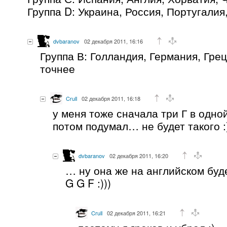
Группа D: Украина, Россия, Португалия
dvbaranov
02 декабря 2011, 16:16
Группа В: Голландия, Германия, Гре
точнее
Crull
02 декабря 2011, 16:18
у меня тоже сначала три Г в одн
потом подумал… не будет такого :
dvbaranov
02 декабря 2011, 16:20
… ну она же на английском буд
G G F :)))
Crull
02 декабря 2011, 16:21