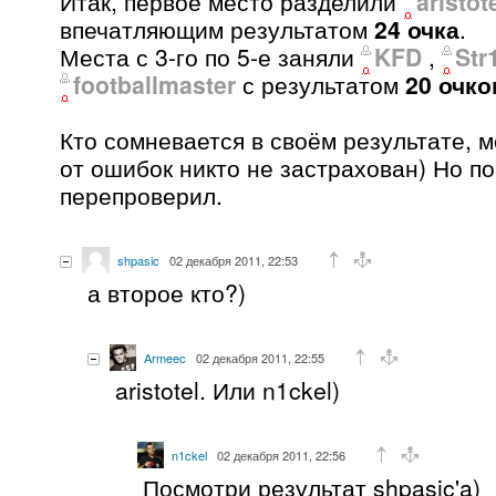
Итак, первое место разделили
aristot
впечатляющим результатом
24 очка
.
Места с 3-го по 5-е заняли
KFD
,
Str
footballmaster
с результатом
20 очко
Кто сомневается в своём результате, м
от ошибок никто не застрахован) Но п
перепроверил.
shpasic
02 декабря 2011, 22:53
а второе кто?)
Armeec
02 декабря 2011, 22:55
aristotel. Или n1ckel)
n1ckel
02 декабря 2011, 22:56
Посмотри результат shpasic'a)