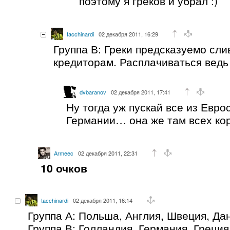
поэтому я греков и убрал :)
tacchinardi
02 декабря 2011, 16:29
Группа В: Греки предсказуемо сл
кредиторам. Расплачиваться ведь х
dvbaranov
02 декабря 2011, 17:41
Ну тогда уж пускай все из Евр
Германии… она же там всех ко
Armeec
02 декабря 2011, 22:31
10 очков
tacchinardi
02 декабря 2011, 16:14
Группа А: Польша, Англия, Швеция, Да
Группа В: Голландия, Германия, Греци