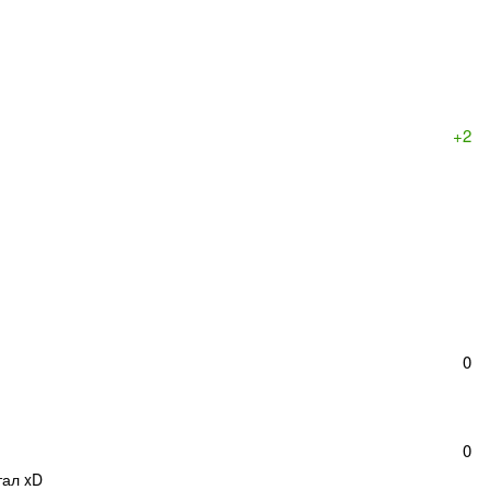
+2
0
0
тал xD