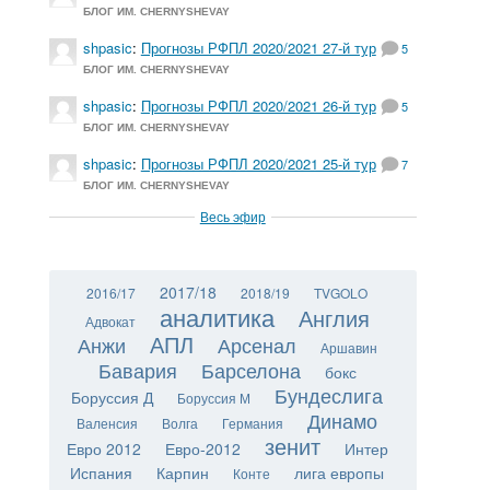
БЛОГ ИМ. CHERNYSHEVAY
shpasic
:
Прогнозы РФПЛ 2020/2021 27-й тур
5
БЛОГ ИМ. CHERNYSHEVAY
shpasic
:
Прогнозы РФПЛ 2020/2021 26-й тур
5
БЛОГ ИМ. CHERNYSHEVAY
shpasic
:
Прогнозы РФПЛ 2020/2021 25-й тур
7
БЛОГ ИМ. CHERNYSHEVAY
Весь эфир
2017/18
2016/17
2018/19
TVGOLO
аналитика
Англия
Адвокат
АПЛ
Анжи
Арсенал
Аршавин
Бавария
Барселона
бокс
Бундеслига
Боруссия Д
Боруссия М
Динамо
Валенсия
Волга
Германия
зенит
Евро 2012
Евро-2012
Интер
Испания
Карпин
лига европы
Конте