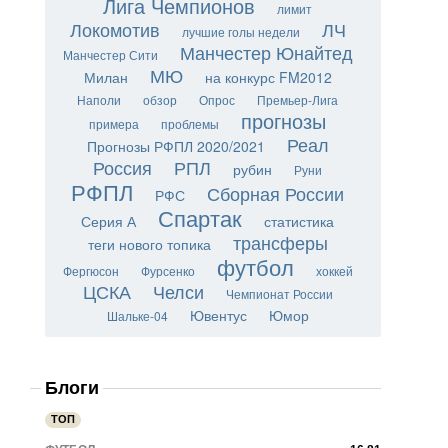
Лига Чемпионов
лимит
Локомотив
ЛЧ
лучшие голы недели
Манчестер Юнайтед
Манчестер Сити
МЮ
Милан
на конкурс FM2012
Наполи
обзор
Опрос
Премьер-Лига
прогнозы
примера
проблемы
Реал
Прогнозы РФПЛ 2020/2021
Россия
РПЛ
рубин
Руни
РФПЛ
Сборная России
РФС
Спартак
Серия А
статистика
трансферы
теги нового топика
футбол
Фергюсон
Фурсенко
хоккей
ЦСКА
Челси
Чемпионат России
Ювентус
Юмор
Шальке-04
Блоги
ТОП