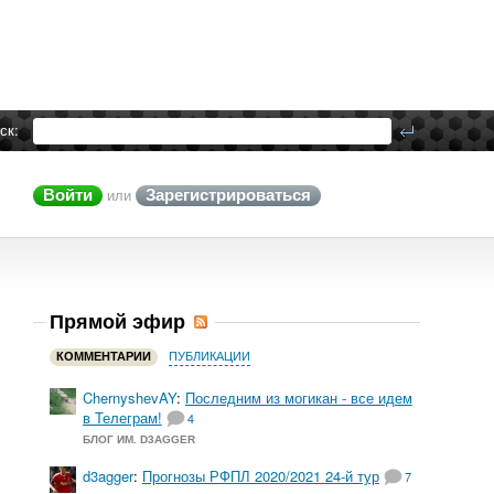
ск:
Войти
Зарегистрироваться
или
Прямой эфир
КОММЕНТАРИИ
ПУБЛИКАЦИИ
ChernyshevAY
:
Последним из могикан - все идем
в Телеграм!
4
БЛОГ ИМ. D3AGGER
d3agger
:
Прогнозы РФПЛ 2020/2021 24-й тур
7