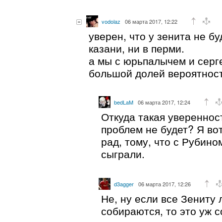
vodolaz
06 марта 2017, 12:22
уверен, что у зенита не бу
казани, ни в перми.
а мы с юрьпалычем и серг
большой долей вероятност
bedLaM
06 марта 2017, 12:24
Откуда такая уверенност
проблем не будет? Я вот
рад, тому, что с Рубино
сыграли.
d3agger
06 марта 2017, 12:26
Не, ну если все Зениту
собираются, то это уж с