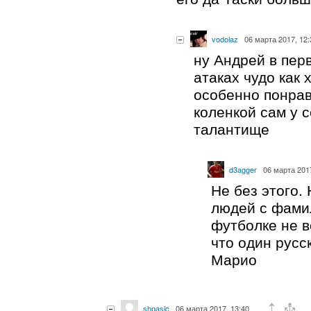
vodolaz
06 марта 2017, 12:
ну Андрей в пер
атаках чудо как 
особенно понрав
коленкой сам у с
талантище
d3agger
06 марта 2017
Не без этого.
людей с фами
футболке не в
что один русс
Марио
shpasic
06 марта 2017, 13:40