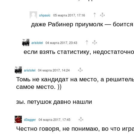
shpasic
05 марта 2017, 17:16
даже Рабинер приумолк — боится 
aristotel
04 марта 2017, 23:43
если взять статистику, недостаточн
aristotel
04 марта 2017, 14:24
Томь не кандидат на место, а решител
самое место. ))
зы. петушок давно нашли
d3agger
04 марта 2017, 17:45
Честно говоря, не понимаю, во что игр