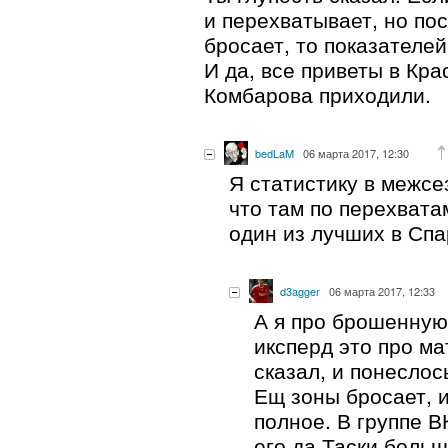
и перехватывает, но по
бросает, то показателей
И да, все приветы в Кр
Комбарова приходили.
bedLaM
06 марта 2017, 12:30
Я статистику в межсе
что там по перехват
один из лучших в Спа
d3agger
06 марта 2017, 12:33
А я про брошенную 
иксперд это про ма
сказал, и понеслос
Ещ зоны бросает, 
полное. В группе В
его да Таски боль