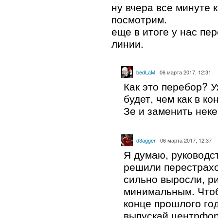
ну вчера все минуте к
посмотрим.
еще в итоге у нас пе
линии.
bedLaM
06 марта 2017, 12:31
Как это перебор? 
будет, чем как в к
Зе и заменить неке
d3agger
06 марта 2017, 12:37
Я думаю, руководс
решили перестрахо
сильно выросли, р
минимальным. Чтоб
конце прошлого го
выпускай центрфо