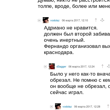
толпе, вроде, более или мен
vodolaz
06 марта 2017, 12:10
Адриано не нравится.
должен был второй забива
очень инертный.
Фернандо организовал вых
краснодара.
d3agger
06 марта 2017, 12:24
Было у него как-то внач
обрезал. Не помню с кем
он вообще не обрезал, 
сейчас играл.
vodolaz
06 марта 2017, 12:28