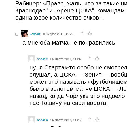
Рабинер: «Право, жаль, что за такие ни
Краснодар“ и „Арене ЦСКА“, командам
одинаковое количество очков».
vodolaz
06 марта 2017, 11:22
а мне оба матча не понравились
shpasic
06 марта 2017, 11:24
ну, я Спартак-то особо не смотре
слушал, а ЦСКА — Зенит — вообщ
может это называть «футболищем»
было в золотом матче ЦСКА — Ло
назад, когда Чорлуке это надоело
пас Тошичу на свои ворота.
shpasic
06 марта 2017, 11:26