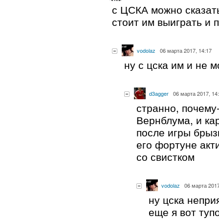
с ЦСКА можно сказать
стоит им выиграть и 
vodolaz
06 марта 2017, 14:17
ну с цска им и не 
d3agger
06 марта 2017, 14
странно, почему
Вернблума, и к
после игры брыз
его фортуне акт
со свистком
vodolaz
06 марта 2017
ну цска непри
еще я вот туп