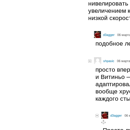
нивелировать 
увеличением 
низкой скорос
d3agger
06 марта
подобное л
shpasic
06 марта
просто впе
и Витиньо 
адаптирова
вообще хру
каждого сты
d3agger
06 
Просто 