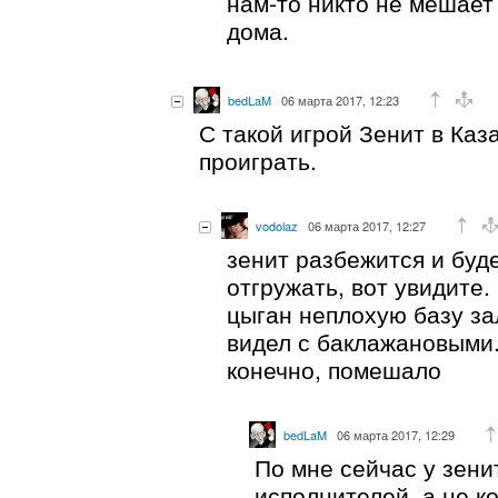
нам-то никто не мешает
дома.
bedLaM
06 марта 2017, 12:23
С такой игрой Зенит в Каз
проиграть.
vodolaz
06 марта 2017, 12:27
зенит разбежится и буде
отгружать, вот увидите.
цыган неплохую базу за
видел с баклажановыми. 
конечно, помешало
bedLaM
06 марта 2017, 12:29
По мне сейчас у зени
исполнителей, а не к