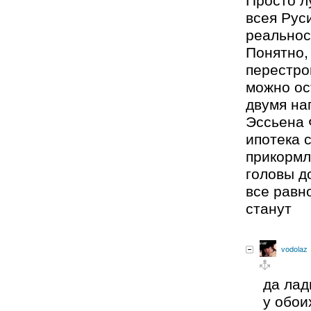
всея Руси
реальнос
Понятно, 
перестрой
можно ос
двумя на
Эссьена 
ипотека 
прикормл
головы д
все равн
станут
vodolaz
да лад
у обои