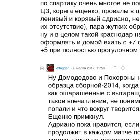
по спартаку очень многое не п
ЦЗ, коряга ещенко, провалы в ц
ленивый и корявый адриано, н
их отсутствие), пара жутких об
ну и в целом такой краснодар н
оформлять и домой ехать с +7 о
+5 при полностью прогулочном
d3agger
06 марта 2017, 11:58
Ну Домодедово и Похороны 
образца сборной-2014, когда
как ошарашенные с вытараще
такое впечатление, не поним
попали и что вокруг творится.
Ещенко примкнул.
Адриано пока нравится, если
продолжит в каждом матче по 
думаю, никто не расстроится