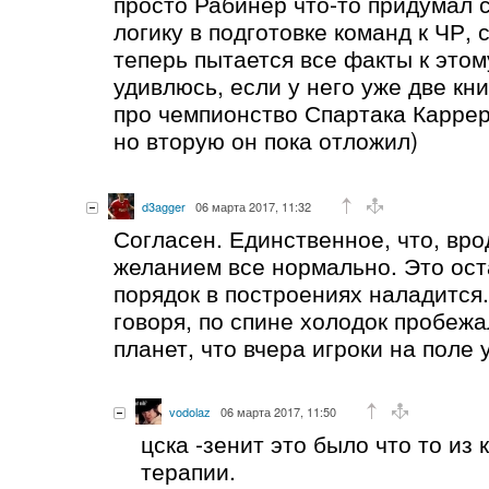
просто Рабинер что-то придумал 
логику в подготовке команд к ЧР, с
теперь пытается все факты к этом
удивлюсь, если у него уже две кн
про чемпионство Спартака Каррер
но вторую он пока отложил)
d3agger
06 марта 2017, 11:32
Согласен. Единственное, что, вро
желанием все нормально. Это ост
порядок в построениях наладится.
говоря, по спине холодок пробежа
планет, что вчера игроки на поле
vodolaz
06 марта 2017, 11:50
цска -зенит это было что то из
терапии.