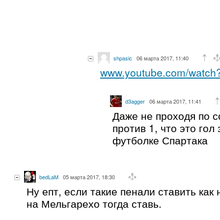
shpasic
06 марта 2017, 11:40
www.youtube.com/watc
d3agger
06 марта 2017, 11:41
Даже не проходя по с
против 1, что это гол
футболке Спартака
bedLaM
05 марта 2017, 18:30
Ну епт, если такие пенали ставить как 
на Мельгарехо тогда ставь.