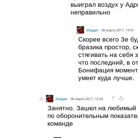
выиграл воздух у Адр
неправильно
d3agger
06 марта 2017, 14:51
Скорее всего Зе б
бразика простор, с
стягивать на себя 
что последний, в о
Бонифация момент
умеет куда лучше.
d3agger
06 марта 2017, 12:04
Занятно. Зашел на любимый с
по оборонительным показат
команде