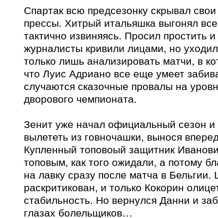
Спартак всю предсезонку скрывал свои
прессы. Хитрый итальяшка выгонял все
тактично извиняясь. Просил простить и
журналисты кривили лицами, но уходил
только лишь анализировать матчи, в к
что Луис Адриано все еще умеет забива
случаются сказочные провалы на уровн
дворового чемпионата.
Зенит уже начал официальный сезон и 
вылететь из говночашки, вынося впере
Купленный топовоый защитник Иванови
топовым, как того ожидали, а потому б
на лавку сразу после матча в Бельгии
раскритикован, и только Кокорин олице
стабильность. Но вернулся Данни и за
глазах болельщиков…