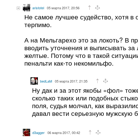
aristotel
05 марта 2017, 20:56
Не самое лучшее судейство, хотя в
терпимо.
А на Мельгарехо это за локоть? В п
вводить уточнения и выписывать за 
желтые. Потому что в такой ситуаци
пенальти как-то некомильфо.
bedLaM
05 марта 2017, 21:35
Ну дак и за этот якобы «фол» то
сколько таких или подобных стыко
поля, судья молчал, как выразил
давал вести серьезную мужскую б
d3agger
06 марта 2017, 00:42