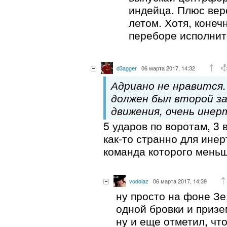
индейца. Плюс вер
летом. Хотя, конечн
переборе исполнит
d3agger
06 марта 2017, 14:32
Адриано не нравится.
должен был второй з
движения, очень инер
5 ударов по воротам, 3
как-то странно для ине
команда которого мень
vodolaz
06 марта 2017, 14:39
ну просто на фоне Зе
одной бровки и призе
ну и еще отметил, что