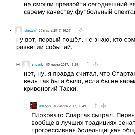
не смогли превзойти сегодняшний в
своему качеству футбольный спекта
shpasic
05 марта 2017, 16:37
ну вот, первый пошёл. не знаю, кто со
развитии событий.
shpasic
05 марта 2017, 18:29
нет, ну, я правда считал, что Спарта
ведь так бы и было, если бы не кар
кривоногий Таски.
d3agger
06 марта 2017, 00:49
Плоховато Спартак сыграл. Первы
вообще в лучших традициях сена
прогрессивная болельщицкая общ