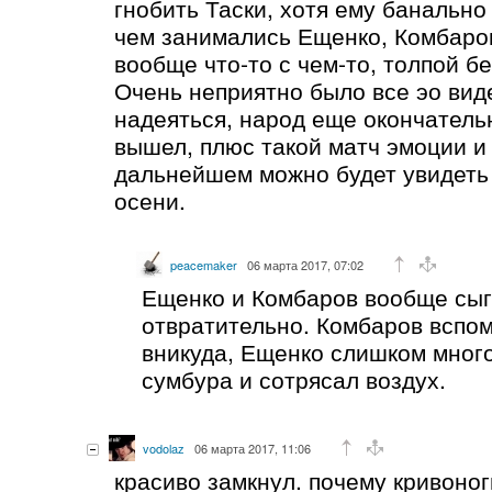
гнобить Таски, хотя ему банально 
чем занимались Ещенко, Комбаро
вообще что-то с чем-то, толпой бе
Очень неприятно было все эо вид
надеяться, народ еще окончательн
вышел, плюс такой матч эмоции и т.
дальнейшем можно будет увидеть
осени.
peacemaker
06 марта 2017, 07:02
Ещенко и Комбаров вообще сы
отвратительно. Комбаров вспо
вникуда, Ещенко слишком мног
сумбура и сотрясал воздух.
vodolaz
06 марта 2017, 11:06
красиво замкнул. почему кривоног