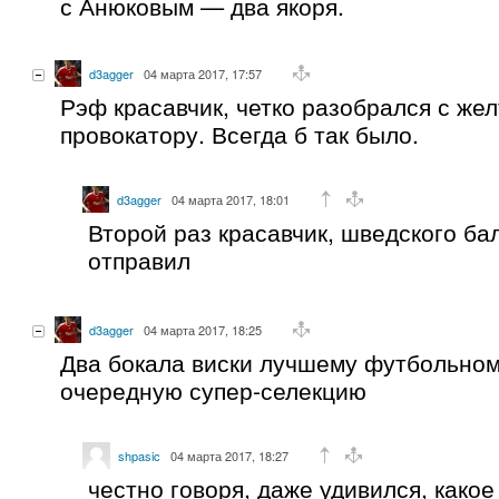
с Анюковым — два якоря.
d3agger
04 марта 2017, 17:57
Рэф красавчик, четко разобрался с жел
провокатору. Всегда б так было.
d3agger
04 марта 2017, 18:01
Второй раз красавчик, шведского ба
отправил
d3agger
04 марта 2017, 18:25
Два бокала виски лучшему футбольно
очередную супер-селекцию
shpasic
04 марта 2017, 18:27
честно говоря, даже удивился, какое