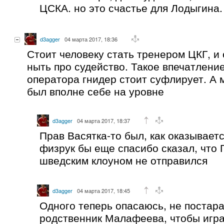
ЦСКА. но это счастье для Лодыгина.
d3agger
04 марта 2017, 18:36
Стоит человеку стать тренером ЦКГ, и 
ныть про судейство. Такое впечатление
оператора гнидер стоит суфлирует. А 
был вполне себе на уровне
d3agger
04 марта 2017, 18:37
Прав Васятка-то был, как оказывает
физрук бы еще спасибо сказал, что 
шведским клоуном не отправился
d3agger
04 марта 2017, 18:45
Одного теперь опасаюсь, не постара
родственник Малафеева, чтобы игр