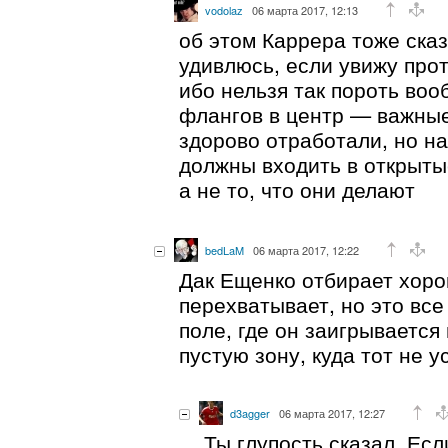
vodolaz
06 марта 2017, 12:13
об этом Каррера тоже сказ
удивлюсь, если увижу про
ибо нельзя так пороть воо
флангов в центр — важны
здорово отработали, но н
должны входить в открыты
а не то, что они делают
bedLaM
06 марта 2017, 12:22
Дак Ещенко отбирает хор
перехватывает, но это все
поле, где он заигрывается
пустую зону, куда тот не у
d3agger
06 марта 2017, 12:27
Ты глупость сказал. Ес