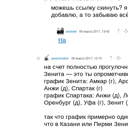
можешь ссылку скинуть? я
добавлю, а то забываю всё
aristotel
06 марта 2017, 13:42
На
peacemaker
06 марта 2017, 12:15
на счет полностью прогулочн
Зенита — это ты опрометчив
график Зенита: Амкар (г), Арс
Анжи (д), Спартак (г)
график Спартака: Анжи (д), Л
Оренбург (д), Уфа (г), Зенит (
так что график примерно оди
что в Казани или Перми Зенит