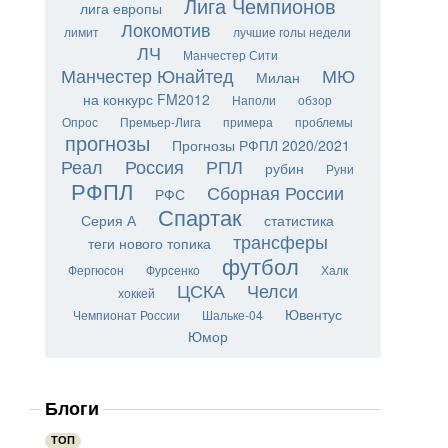
Лига Чемпионов
лига европы
Локомотив
лимит
лучшие голы недели
ЛЧ
Манчестер Сити
Манчестер Юнайтед
МЮ
Милан
на конкурс FM2012
Наполи
обзор
Опрос
Премьер-Лига
примера
проблемы
прогнозы
Прогнозы РФПЛ 2020/2021
Реал
Россия
РПЛ
рубин
Руни
РФПЛ
Сборная России
РФС
Спартак
Серия А
статистика
трансферы
теги нового топика
футбол
Фергюсон
Фурсенко
Халк
ЦСКА
Челси
хоккей
Ювентус
Чемпионат России
Шальке-04
Юмор
Блоги
ТОП