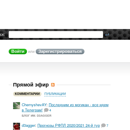
ск:
Войти
Зарегистрироваться
или
Прямой эфир
КОММЕНТАРИИ
ПУБЛИКАЦИИ
ChernyshevAY
:
Последним из могикан - все идем
в Телеграм!
4
БЛОГ ИМ. D3AGGER
d3agger
:
Прогнозы РФПЛ 2020/2021 24-й тур
7