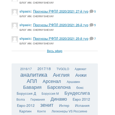
БЛОГ ИМ. CHERNYSHEVAY
shpasic
:
Прогнозы РФПЛ 2020/2021 27-й тур
5
БЛОГ ИМ. CHERNYSHEVAY
shpasic
:
Прогнозы РФПЛ 2020/2021 26-й тур
5
БЛОГ ИМ. CHERNYSHEVAY
shpasic
:
Прогнозы РФПЛ 2020/2021 25-й тур
7
БЛОГ ИМ. CHERNYSHEVAY
Весь эфир
2017/18
2016/17
TVGOLO
Адвокат
аналитика
Англия
Анжи
АПЛ
Арсенал
Аршавин
Бавария
Барселона
бокс
Бундеслига
Боруссия Д
Боруссия М
Динамо
Евро 2012
Волга
Германия
зенит
Евро-2012
Интер
Испания
Карпин
Конте
Легионеры VS Россияне