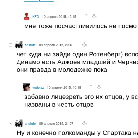
KFD
10 апреля 2015, 12:45
мне тоже посчастливилось не посмо
aristotel
09 апреля 2015, 20:46
чет куда ни зайди один Ротенберг) всп
Динамо есть Аджоев младший и Черче
они правда в молодежке пока
vodolaz
10 апреля 2015, 10:18
забавно лицезреть эго их отцов, у в
названы в честь отцов
aristotel
09 апреля 2015, 21:07
Ну и конечно полкоманды у Спартака н