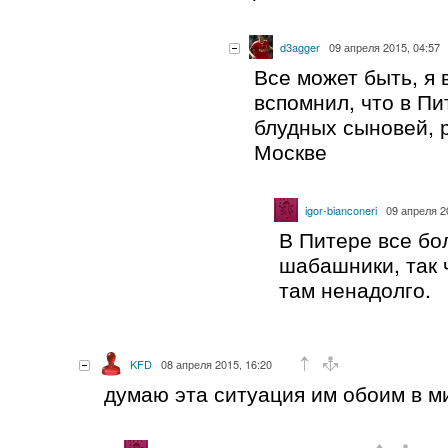
d3agger
09 апреля 2015, 04:57
Все может быть, я 
вспомнил, что в П
блудных сыновей, 
Москве
igor-bianconeri
09 апреля 2
В Питере все бо
шабашники, так
там ненадолго.
KFD
08 апреля 2015, 16:20
думаю эта ситуация им обоим в м