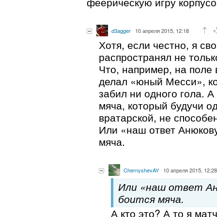
феерическую игру корпусо
d3agger
10 апреля 2015, 12:18
Хотя, если честно, я сво
распространял не только
Что, например, на поле
делал «юный Месси», ко
забил ни одного гола. А
мяча, который будучи о
вратарской, не способе
Или «наш ответ Анюкову
мяча.
ChernyshevAY
10 апреля 2015, 12:28
Или «наш ответ Ан
боится мяча.
А кто это? А то я мат