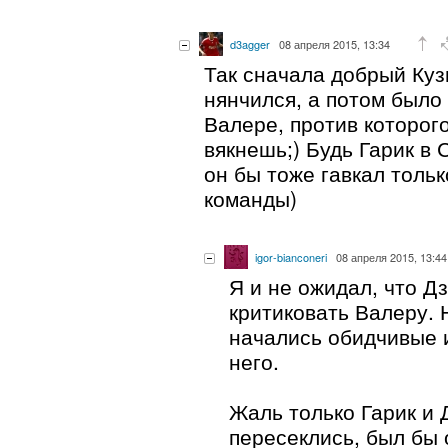
d3agger
08 апреля 2015, 13:34
Так сначала добрый Куз
нянчился, а потом было
Валере, против которог
вякнешь;) Будь Гарик в 
он бы тоже гавкал тольк
команды)
igor-bianconeri
08 апреля 2015, 13:44
Я и не ожидал, что Д
критиковать Валеру. 
начались обидчивые 
него.
Жаль только Гарик и 
пересеклись, был бы 