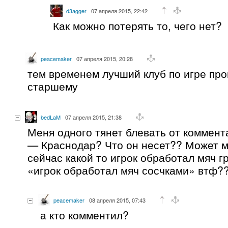
d3agger
07 апреля 2015, 22:42
Как можно потерять то, чего нет?
peacemaker
07 апреля 2015, 20:28
тем временем лучший клуб по игре про
старшему
bedLaM
07 апреля 2015, 21:38
Меня одного тянет блевать от коммент
— Краснодар? Что он несет?? Может 
сейчас какой то игрок обработал мяч г
«игрок обработал мяч сосчками» втф?
peacemaker
08 апреля 2015, 07:43
а кто комментил?