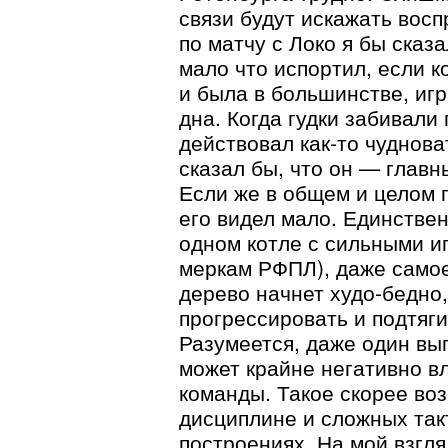
связи будут искажать восп
по матчу с Локо я бы сказа
мало что испортил, если 
и была в большинстве, игр
дна. Когда гудки забивали 
действовал как-то чуднова
сказал бы, что он — главн
Если же в общем и целом г
его видел мало. Единствен
одном котле с сильными иг
меркам РФПЛ), даже само
дерево начнет худо-бедно,
прогрессировать и подтяги
Разумеется, даже один в
может крайне негативно вл
команды. Такое скорее во
дисциплине и сложных так
построениях. На мой взгляд