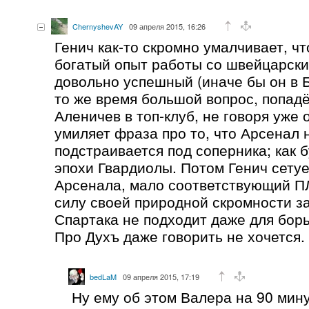
ChernyshevAY
09 апреля 2015, 16:26
Генич как-то скромно умалчивает, ч
богатый опыт работы со швейцарск
довольно успешный (иначе бы он в Б
то же время большой вопрос, попадё
Аленичев в топ-клуб, не говоря уже 
умиляет фраза про то, что Арсенал 
подстраивается под соперника; как 
эпохи Гвардиолы. Потом Генич сетуе
Арсенала, мало соответствующий ПЛ
силу своей природной скромности за
Спартака не подходит даже для борь
Про Духъ даже говорить не хочется.
bedLaM
09 апреля 2015, 17:19
Ну ему об этом Валера на 90 мину