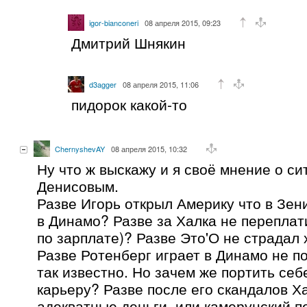
igor-bianconeri
08 апреля 2015, 09:23
Дмитрий Шнякин
d3agger
08 апреля 2015, 11:06
пидорок какой-то
ChernyshevAY
08 апреля 2015, 10:32
Ну что ж выскажу и я своё мнение о си
Денисовым.
Разве Игорь открыл Америку что в Зени
в Динамо? Разве за Халка не переплати
по зарплате)? Разве Это'О не страдал
Разве Ротенберг играет в Динамо не по
так известно. Но зачем же портить себе
карьеру? Разве после его скандалов Х
адекватные деньги, или камерунский п