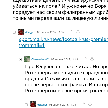
убиваться на поле? И уж конечно Боря
порадует нас своим филигранным дри
точными передачами за лицевую лини
d3agger
08 апреля 2015, 11:05
sport.mail.ru/news/football-rus-premi
frommail=1
ChernyshevAY
08 апреля 2015, 11:19
Про Юсупова я тоже читал. Но пр
Ротенберга мне видится правдопо
вряд ли Саламыч стал ставить в 
после первого конфликта. Во-втор
Ротенбергом в своё время ржал е
d3agger
08 апреля 2015, 11:33