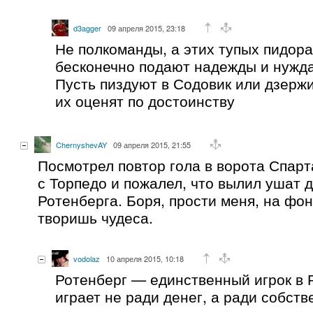
d3agger
09 апреля 2015, 23:18
Не полкоманды, а этих тупых пидора
бесконечно подают надежды и нужда
Пусть пиздуют в Содовик или дзерж
их оценят по достоинству
ChernyshevAY
09 апреля 2015, 21:55
Посмотрел повтор гола в ворота Спарт
с Торпедо и пожалел, что вылил ушат 
Ротенберга. Боря, прости меня, на фо
творишь чудеса.
vodolaz
10 апреля 2015, 10:18
Ротенберг — единственный игрок в 
играет не ради денег, а ради собст