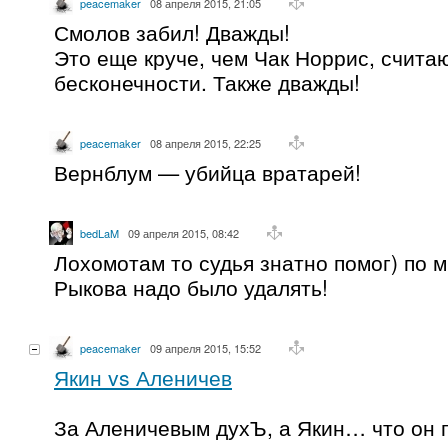
peacemaker
08 апреля 2015, 21:05
Смолов забил! Дважды!
Это еще круче, чем Чак Норрис, счита
бесконечности. Также дважды!
peacemaker
08 апреля 2015, 22:25
Вернблум — убийца вратарей!
bedLaM
09 апреля 2015, 08:42
Лохомотам то судья знатно помог) по м
Рыкова надо было удалять!
peacemaker
09 апреля 2015, 15:52
Якин vs Аленичев
За Аленичевым духЪ, а Якин… что он 