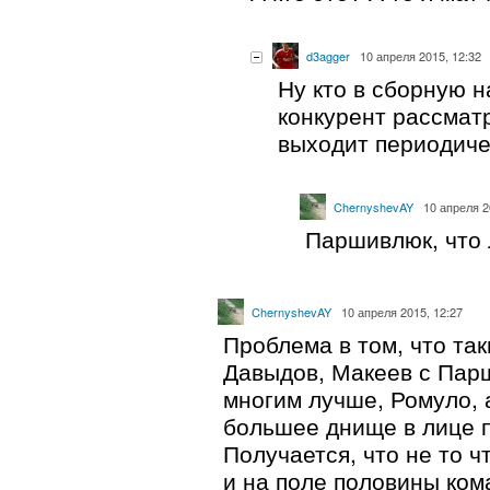
d3agger
10 апреля 2015, 12:32
Ну кто в сборную н
конкурент рассматр
выходит периодиче
ChernyshevAY
10 апреля 2
Паршивлюк, что
ChernyshevAY
10 апреля 2015, 12:27
Проблема в том, что так
Давыдов, Макеев с Пар
многим лучше, Ромуло, 
большее днище в лице 
Получается, что не то ч
и на поле половины ком