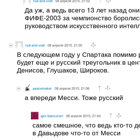
null-and-void
08 апреля 2015, 21:02
Да уж, а ведь всего 13 лет назад он
ФИФЕ-2003 за чемпионство боролись
руководством искусственного интелл
null-and-void
08 апреля 2015, 21:00
В следующем году у Спартака помимо
будет еще и русский треугольник в це
Денисов, Глушаков, Широков.
peacemaker
08 апреля 2015, 21:06
а впереди Месси. Тоже русский
igor-bianconeri
08 апреля 2015, 21:44
самое смешное, что ведь кто-то д
в Давыдове что-то от Месси