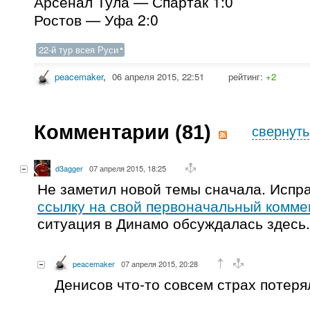
Арсенал Тула — Спартак 1:0
Ростов — Уфа 2:0
22-й тур всея Руси
peacemaker
,
06 апреля 2015, 22:51
рейтинг:
+2
Комментарии (
81
)
свернуть
d3agger
07 апреля 2015, 18:25
Не заметил новой темы сначала. Испр
ссылку на свой первоначальный комме
ситуация в Динамо обсуждалась здесь.
peacemaker
07 апреля 2015, 20:28
Денисов что-то совсем страх потеря