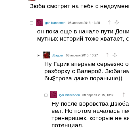
Зюба смотрит на тебя с недоуме
igor-bianconeri
08 апреля 2015, 13:25
он пока еще в начале пути Дени
мутных историй тоже хватает, 
d3agger
08 апреля 2015, 13:27
Ну Гарик впервые серьезно о
разборку с Валерой. Зюбаги
бы$трова даже пораньше))
igor-bianconeri
08 апреля 2015, 13:30
Ну после воровства Дзюба
вел. Но потом началась пе
тренеришек, которые не в
потенциал.