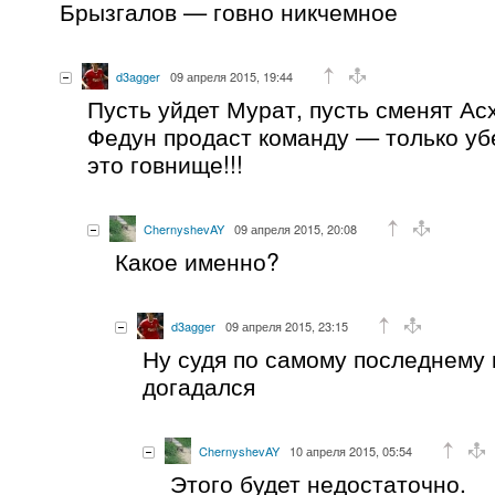
Брызгалов — говно никчемное
d3agger
09 апреля 2015, 19:44
Пусть уйдет Мурат, пусть сменят Ас
Федун продаст команду — только уб
это говнище!!!
ChernyshevAY
09 апреля 2015, 20:08
Какое именно?
d3agger
09 апреля 2015, 23:15
Ну судя по самому последнему 
догадался
ChernyshevAY
10 апреля 2015, 05:54
Этого будет недостаточно.