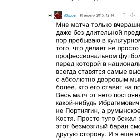
d3agger
10 апреля 2015, 12:14
Мне матча только вчерашн
даже без длительной пред
пор пребываю в культурно
того, что делает не просто
профессиональном футболе
перед которой в национал
всегда ставятся самые выс
с абсолютно дворовым мы
более, кто его ставит на 
Весь матч от него постоян
какой-нибудь Ибрагимович
не Портнягин, а румынско
Костя. Просто тупо бежал 
этот безмозглый баран см
другую сторону. И я еще н