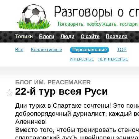
Топики
Блоги
Люди
О сайте
Правила
Все
Коллективные
Персональные
TOP
ИНТЕРЕСНЫЕ
НЕ ИНТЕРЕСНЫЕ
БЛОГ ИМ. PEACEMAKER
22-й тур всея Руси
Дни турка в Спартаке сочтены! Это по
добропорядочный дурналист, каждый в
Аленичев!
Вместо того, чтобы тренировать стеноч
спартаковский духЪ швейцарец занимае