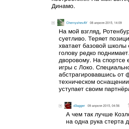
Динамо.
ChernyshevAY
08 апреля 2015, 14:09
На мой взгляд, Ротенбу
суетливо. Теряет позици
хватает базовой школы
голову редко поднимает.
дворовому. На спортсе 
игры с Локо. Специальн
абстрагировавшись от 
техническом оснащении
уступает своим партнёр
d3agger
09 апреля 2015, 04:56
А чем так лучше Козл
на одна рука стерта 