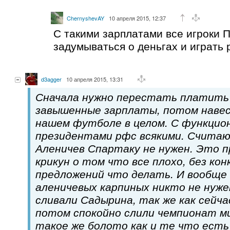
ChernyshevAY
10 апреля 2015, 12:37
С такими зарплатами все игроки П
задумываться о деньгах и играть 
d3agger
10 апреля 2015, 13:31
Сначала нужно перестать платит
завышенные зарплаты, потом навес
нашем футболе в целом. С функцион
президентами рфс всякими. Считаю
Аленичев Спартаку не нужен. Это 
крикун о том что все плохо, без ко
предложений что делать. И вообще 
аленичевых карпиных никто не нуже
сливали Садырина, так же как сейча
потом спокойно слили чемпионат м
такое же болото как и те что есть