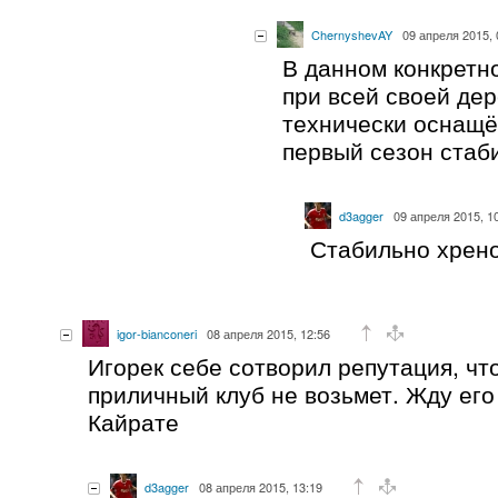
ChernyshevAY
09 апреля 2015, 
В данном конкретн
при всей своей де
технически оснащё
первый сезон стаби
d3agger
09 апреля 2015, 1
Стабильно хрен
igor-bianconeri
08 апреля 2015, 12:56
Игорек себе сотворил репутация, что
приличный клуб не возьмет. Жду его
Кайрате
d3agger
08 апреля 2015, 13:19