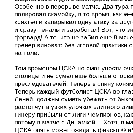
Особенно в перерыве матча. Два тура
полировал скамейку, в то время, как
юн
кряхтел и запарывал одну атаку за дру
и сразу пенальти заработал! Вот, что 
форвард! А то, что не забил еще 8 мяч
тренер виноват: без игровой практики с
на поле.
Тем временем ЦСКА не смог унести очк
столицы и не сумел еще больше оторва
преследователей. Теперь в спину коня
Теперь каждый футболист ЦСКА во гла
Леней, должны суметь убежать от быков
растопчут в узких улочках элитного див
Гинеру прибыли от Лиги Чемпионов, как
потому в матче с Динамкой… Хотя, в ма
ЦСКА опять может ожидать фиаско © и