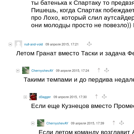
ты батенька к Спартаку то предвз
Пишешь, когда Спартак побеждает 
про Лохо, который слил аутсайдер
они молодцы просто не повезло)) 
null-and-void
09 апреля 2015, 17:21
Летом Гранат вместо Таски и задача Ф
ChernyshevAY
09 апреля 2015, 17:24
Такими темпами и до пердива недал
d3agger
09 апреля 2015, 17:30
Если еще Кузнецов вместо Промес
ChernyshevAY
09 апреля 2015, 17:39
Если летом команду возглавит 