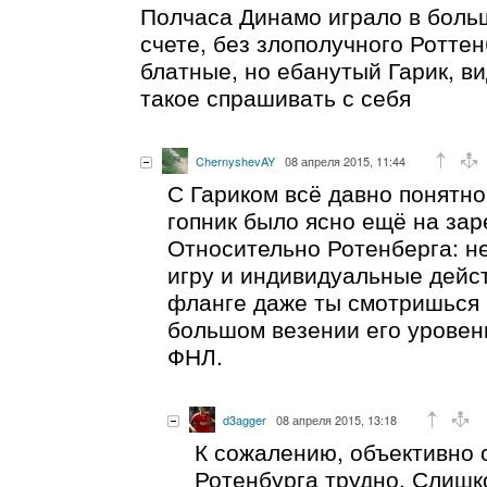
Полчаса Динамо играло в больш
счете, без злополучного Роттен
блатные, но ебанутый Гарик, ви
такое спрашивать с себя
ChernyshevAY
08 апреля 2015, 11:44
С Гариком всё давно понятно
гопник было ясно ещё на зар
Относительно Ротенберга: н
игру и индивидуальные дейс
фланге даже ты смотришься 
большом везении его уровен
ФНЛ.
d3agger
08 апреля 2015, 13:18
К сожалению, объективно 
Ротенбурга трудно. Слишк