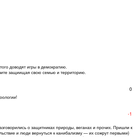
того доводят игры в демократию.
ивите защиищая свою семью и территорию.
0
зоологии!
-1
азговорились о защитниках природы, веганах и прочих. Пришли к
ольствие и люди вернуться к канибализму — их сожрут первыми)