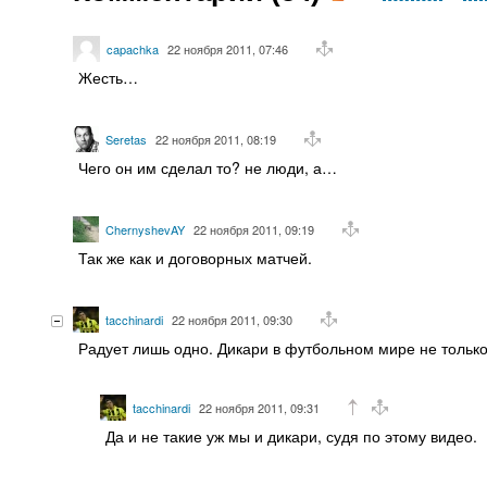
capachka
22 ноября 2011, 07:46
Жесть…
Seretas
22 ноября 2011, 08:19
Чего он им сделал то? не люди, а…
ChernyshevAY
22 ноября 2011, 09:19
Так же как и договорных матчей.
tacchinardi
22 ноября 2011, 09:30
Радует лишь одно. Дикари в футбольном мире не толь
tacchinardi
22 ноября 2011, 09:31
Да и не такие уж мы и дикари, судя по этому видео.