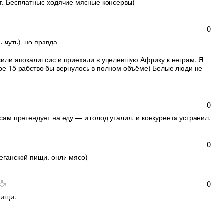
ут. Бесплатные ходячие мясные консервы)
0
-чуть), но правда.
или апокалипсис и приехали в уцелевшую Африку к неграм. Я
чере 15 рабство бы вернулось в полном объёме) Белые люди не
0
 сам претендует на еду — и голод уталил, и конкурента устранил.
0
 веганской пищи. онли мясо)
0
пищи.