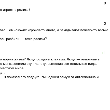
0
я играет в ролике?
0
азал. Темнокожих игроков-то много, а закидывают почему-то только
ровь разбили — тоже расизм?
+1
 это норма жизни? Люди созданы кланами. Люди — животные в
о мы завоевали эту планету, вытеснив все остальные виды.
 животном мире.
ут.
. Я показал его подруге, вышедшей замуж за англичанина и