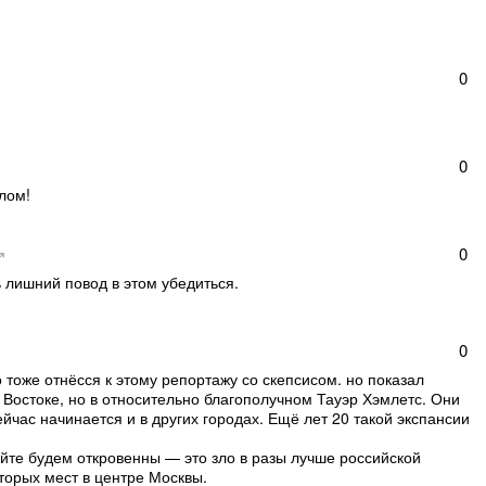
0
0
лом!
0
ь лишний повод в этом убедиться.
0
 тоже отнёсся к этому репортажу со скепсисом. но показал
остоке, но в относительно благополучном Тауэр Хэмлетс. Они
йчас начинается и в других городах. Ещё лет 20 такой экспансии
айте будем откровенны — это зло в разы лучше российской
торых мест в центре Москвы.