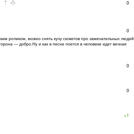
0
0
таким роликом, можно снять кучу сюжетов про замечательных людей
торона — добро.Ну и как в песне поется в человеке идет вечная
0
0
+1