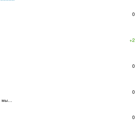
0
+2
0
0
ко мы…
0