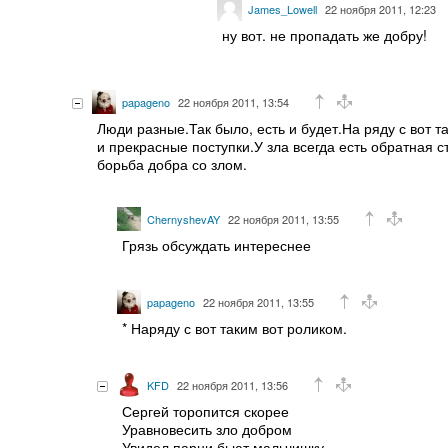
James_Lowell
22 ноября 2011, 12:23
ну вот. не пропадать же добру!
papageno
22 ноября 2011, 13:54
Люди разные.Так было, есть и будет.На ряду с вот 
и прекрасные поступки.У зла всегда есть обратная с
борьба добра со злом.
ChernyshevAY
22 ноября 2011, 13:55
Грязь обсуждать интереснее
papageno
22 ноября 2011, 13:55
* Наряду с вот таким вот роликом.
KFD
22 ноября 2011, 13:56
Сергей торопится скорее
Уравновесить зло добром
Увидел парни бьют мальчишку