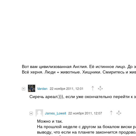
Вот вам цивилизованная Англия. Её истинное лицо. До э
Всё херня. Люди = животные. Хищники. Смиритесь и ж
Vardan
22 ноября 2011, 12:01
Сиречь ареал:))), если уже окончательно перейти к 
James_Lowell
22 ноября 2011, 12:07
Можно и так.
На прошлой неделе с другом за бокалом виски р
выводу, что если на планете закончится продов