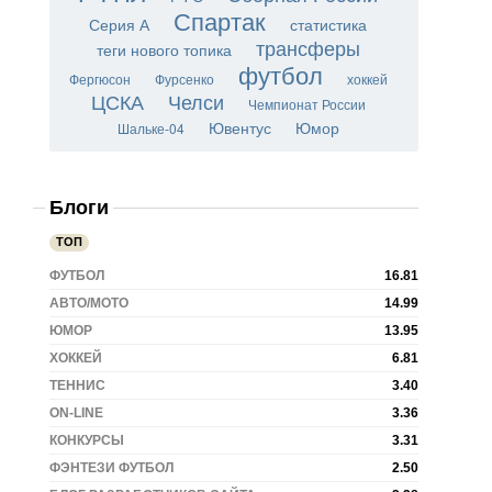
Спартак
Серия А
статистика
трансферы
теги нового топика
футбол
Фергюсон
Фурсенко
хоккей
ЦСКА
Челси
Чемпионат России
Ювентус
Юмор
Шальке-04
Блоги
ТОП
ФУТБОЛ
16.81
АВТО/МОТО
14.99
ЮМОР
13.95
ХОККЕЙ
6.81
ТЕННИС
3.40
ON-LINE
3.36
КОНКУРСЫ
3.31
ФЭНТЕЗИ ФУТБОЛ
2.50