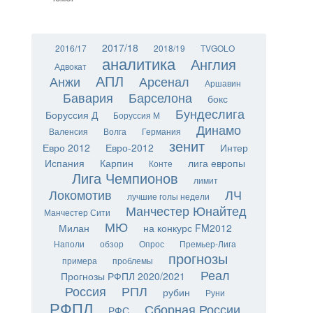
2017/18
2016/17
2018/19
TVGOLO
аналитика
Англия
Адвокат
АПЛ
Анжи
Арсенал
Аршавин
Бавария
Барселона
бокс
Бундеслига
Боруссия Д
Боруссия М
Динамо
Валенсия
Волга
Германия
зенит
Евро 2012
Евро-2012
Интер
Испания
Карпин
лига европы
Конте
Лига Чемпионов
лимит
Локомотив
ЛЧ
лучшие голы недели
Манчестер Юнайтед
Манчестер Сити
МЮ
Милан
на конкурс FM2012
Наполи
обзор
Опрос
Премьер-Лига
прогнозы
примера
проблемы
Реал
Прогнозы РФПЛ 2020/2021
Россия
РПЛ
рубин
Руни
РФПЛ
Сборная России
РФС