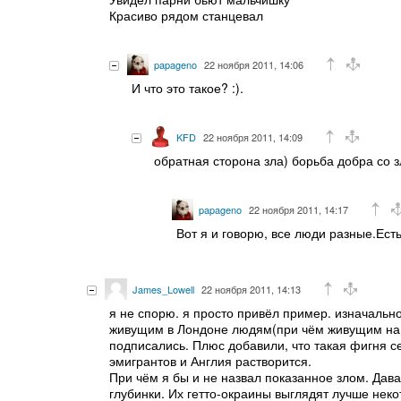
Красиво рядом станцевал
papageno
22 ноября 2011, 14:06
И что это такое? :).
KFD
22 ноября 2011, 14:09
обратная сторона зла) борьба добра со з
papageno
22 ноября 2011, 14:17
Вот я и говорю, все люди разные.Ест
James_Lowell
22 ноября 2011, 14:13
я не спорю. я просто привёл пример. изначально
живущим в Лондоне людям(при чём живущим на В
подписались. Плюс добавили, что такая фигня се
эмигрантов и Англия растворится.
При чём я бы и не назвал показанное злом. Дав
глубинки. Их гетто-окраины выглядят лучше неко