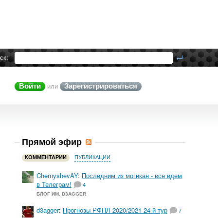
ск:
Войти
Зарегистрироваться
или
Прямой эфир
КОММЕНТАРИИ
ПУБЛИКАЦИИ
ChernyshevAY
:
Последним из могикан - все идем
в Телеграм!
4
БЛОГ ИМ. D3AGGER
d3agger
:
Прогнозы РФПЛ 2020/2021 24-й тур
7