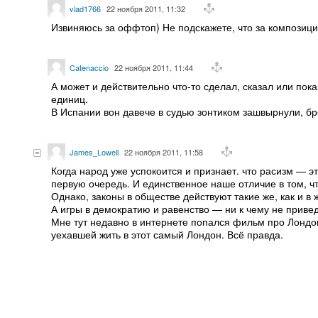
vlad1766
22 ноября 2011, 11:32
Извиняюсь за оффтоп) Не подскажете, что за композици
Catenaccio
22 ноября 2011, 11:44
А может и действительно что-то сделал, сказал или пок
единиц.
В Испании вон давече в судью зонтиком зашвырнули, б
James_Lowell
22 ноября 2011, 11:58
Когда народ уже успокоится и признает. что расизм —
первую очередь. И единственное наше отличие в том, чт
Однако, законы в обществе действуют такие же, как и в
А игры в демократию и равенство — ни к чему не привед
Мне тут недавно в интернете попался фильм про Лондон
уехавшей жить в этот самый Лондон. Всё правда.