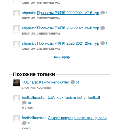
БЛОГ ИМ. CHERNYSHEVAY
shpasic
:
Прогнозы РФПЛ 2020/2021 27-й тур
5
БЛОГ ИМ. CHERNYSHEVAY
shpasic
:
Прогнозы РФПЛ 2020/2021 26-й тур
5
БЛОГ ИМ. CHERNYSHEVAY
shpasic
:
Прогнозы РФПЛ 2020/2021 25-й тур
7
БЛОГ ИМ. CHERNYSHEVAY
Весь эфир
Похожие топики
KULi4ara
:
Как-то непонятно
54
БЛОГ ИМ. KULI4ARA
footballmaster
:
Let's kick racism out of football
19
ФУТБОЛ
footballmaster
:
Секрет популярности за 8 рублей
11
ЮМОР