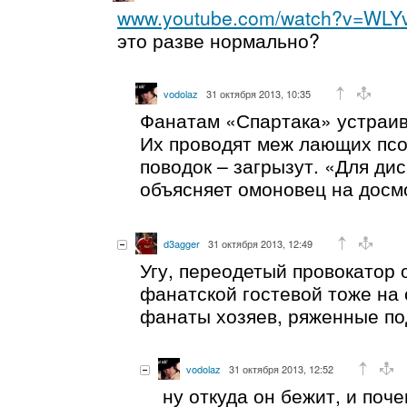
www.youtube.com/watch?v=WLY
это разве нормально?
vodolaz
31 октября 2013, 10:35
Фанатам «Спартака» устраив
Их проводят меж лающих псо
поводок – загрызут. «Для ди
объясняет омоновец на досм
d3agger
31 октября 2013, 12:49
Угу, переодетый провокатор 
фанатской гостевой тоже на
фанаты хозяев, ряженные п
vodolaz
31 октября 2013, 12:52
ну откуда он бежит, и поч