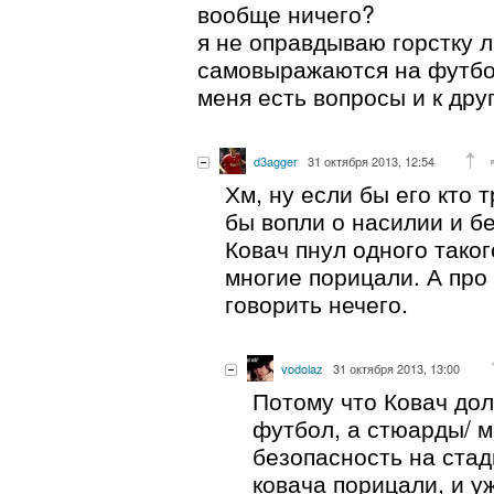
вообще ничего?
я не оправдываю горстку 
самовыражаются на футбо
меня есть вопросы и к дру
d3agger
31 октября 2013, 12:54
Хм, ну если бы его кто 
бы вопли о насилии и б
Ковач пнул одного таког
многие порицали. А про
говорить нечего.
vodolaz
31 октября 2013, 13:00
Потому что Ковач дол
футбол, а стюарды/ 
безопасность на стад
ковача порицали, и у