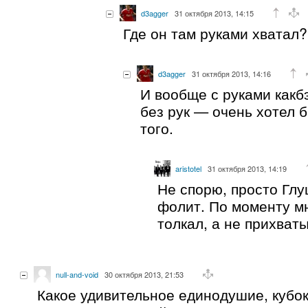
d3agger
31 октября 2013, 14:15
Где он там руками хватал?
d3agger
31 октября 2013, 14:16
И вообще с руками какб
без рук — очень хотел 
того.
aristotel
31 октября 2013, 14:19
Не спорю, просто Глу
фолит. По моменту мн
толкал, а не прихват
null-and-void
30 октября 2013, 21:53
Какое удивительное единодушие, кубо