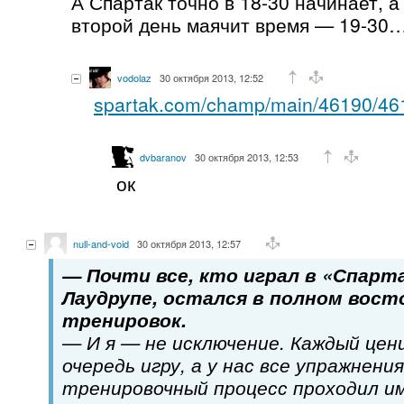
А Спартак точно в 18-30 начинает, а
второй день маячит время — 19-30
vodolaz
30 октября 2013, 12:52
spartak.com/champ/main/46190/46
dvbaranov
30 октября 2013, 12:53
ок
null-and-void
30 октября 2013, 12:57
— Почти все, кто играл в «Спарт
Лаудрупе, остался в полном вост
тренировок.
— И я — не исключение. Каждый цен
очередь игру, а у нас все упражнения
тренировочный процесс проходил и