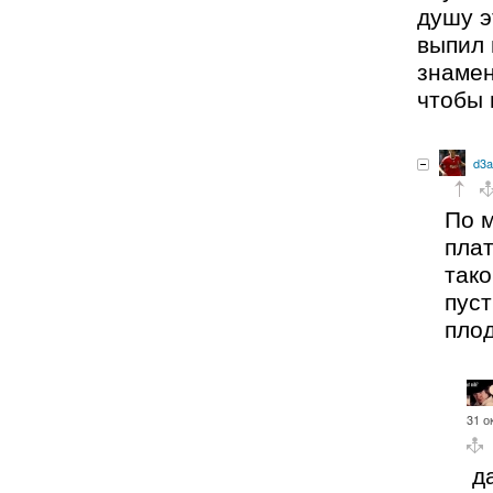
душу э
выпил 
знамен
чтобы 
d3a
По м
плат
так
пуст
пло
31 о
д