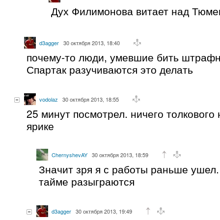
Дух Филимонова витает над Тюм
d3agger
30 октября 2013, 18:40
почему-то люди, умевшие бить штрафн
Спартак разучиваются это делать
vodolaz
30 октября 2013, 18:55
25 минут посмотрел. ничего толкового 
ярике
ChernyshevAY
30 октября 2013, 18:59
Значит зря я с работы раньше ушел
тайме разыграются
d3agger
30 октября 2013, 19:49