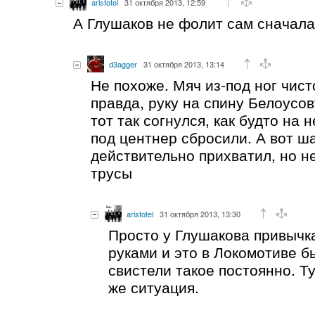
aristotel
31 октября 2013, 12:59
А Глушаков не фолит сам сначал
d3agger
31 октября 2013, 13:14
Не похоже. Мяч из-под ног чист
правда, руку на спину Белоусов
тот так согнулся, как будто на 
под центнер сбросили. А вот ш
действительно прихватил, но не
трусы
aristotel
31 октября 2013, 13:30
Просто у Глушакова привычк
руками и это в Локомотиве б
свистели такое постоянно. Т
же ситуация.