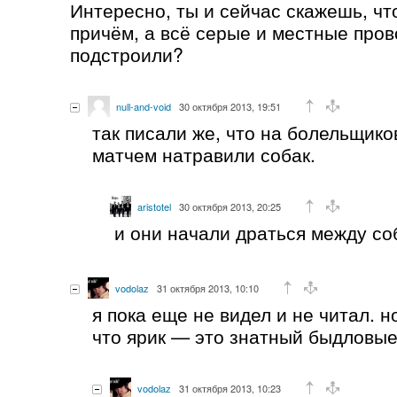
Интересно, ты и сейчас скажешь, ч
причём, а всё серые и местные про
подстроили?
null-and-void
30 октября 2013, 19:51
так писали же, что на болельщико
матчем натравили собак.
aristotel
30 октября 2013, 20:25
и они начали драться между со
vodolaz
31 октября 2013, 10:10
я пока еще не видел и не читал. н
что ярик — это знатный быдловые
vodolaz
31 октября 2013, 10:23