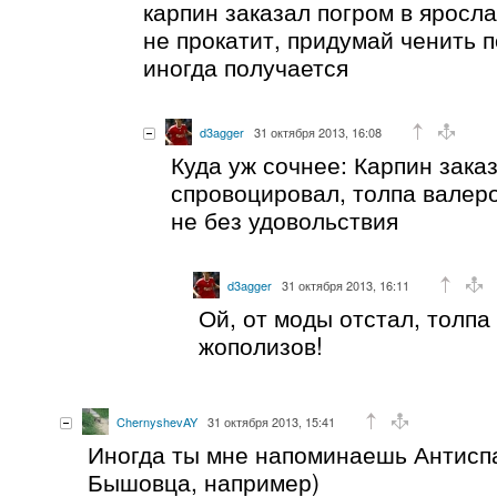
карпин заказал погром в яросла
не прокатит, придумай ченить п
иногда получается
d3agger
31 октября 2013, 16:08
Куда уж сочнее: Карпин зака
спровоцировал, толпа валер
не без удовольствия
d3agger
31 октября 2013, 16:11
Ой, от моды отстал, толп
жополизов!
ChernyshevAY
31 октября 2013, 15:41
Иногда ты мне напоминаешь Антисп
Бышовца, например)