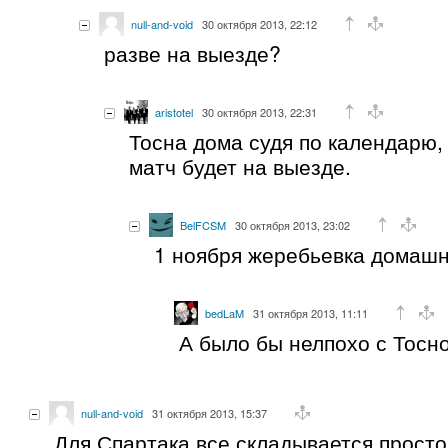
null-and-void
30 октября 2013, 22:12
разве на выезде?
aristotel
30 октября 2013, 22:31
Тосна дома судя по календарю
матч будет на выезде.
BelFCSM
30 октября 2013, 23:02
1 ноября жеребьевка домашн
bedLaM
31 октября 2013, 11:11
А было бы нелпохо с Тосно
null-and-void
31 октября 2013, 15:37
Для Спартака все складывается просто