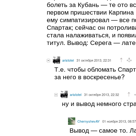
болеть за Кубань — те ото в
первом пришествии Карпина 
ему симпатизировал — все по
Спартак; сейчас он потроли
стала налаживаться, и появ
титул. Вывод: Серега — лат
aristotel
31 октября 2013, 22:31
Т.е. чтобы обломать Спарт
за него в воскресенье?
aristotel
31 октября 2013, 22:32
ну и вывод немного стра
ChernyshevAY
01 ноября 2013, 08:57
Вывод — самое то. Л