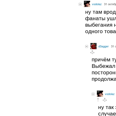
vodolaz
31 октяб
ну там врод
фанаты ушл
выбегания н
одного тов
d3agger
31 
причём ту
Выбежал 
посторон
продолжа
vodolaz
ну так
случае