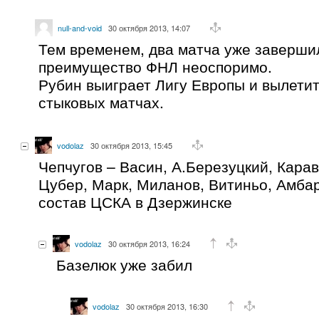
null-and-void
30 октября 2013, 14:07
Тем временем, два матча уже завершил
преимущество ФНЛ неоспоримо.
Рубин выиграет Лигу Европы и вылетит
стыковых матчах.
vodolaz
30 октября 2013, 15:45
Чепчугов – Васин, А.Березуцкий, Кара
Цубер, Марк, Миланов, Витиньо, Амба
состав ЦСКА в Дзержинске
vodolaz
30 октября 2013, 16:24
Базелюк уже забил
vodolaz
30 октября 2013, 16:30