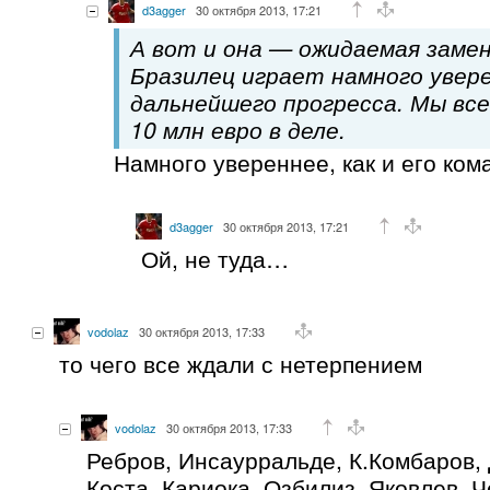
d3agger
30 октября 2013, 17:21
А вот и она — ожидаемая заме
Бразилец играет намного увер
дальнейшего прогресса. Мы вс
10 млн евро в деле.
Намного увереннее, как и его ком
d3agger
30 октября 2013, 17:21
Ой, не туда…
vodolaz
30 октября 2013, 17:33
то чего все ждали с нетерпением
vodolaz
30 октября 2013, 17:33
Ребров, Инсаурральде, К.Комбаров, 
Коста, Кариока, Озбилиз, Яковлев, 