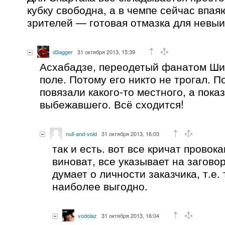
кубку свободна, а в чемпе сейчас впая
зрителей — готовая отмазка для невы
d3agger
31 октября 2013, 15:39
Асхабадзе, переодетый фанатом Ши
поле. Потому его никто не трогал. 
повязали какого-то местного, а пока
выбежавшего. Всё сходится!
null-and-void
31 октября 2013, 16:03
так и есть. вот все кричат провок
виноват, все указывает на заговор 
думает о личности заказчика, т.е. 
наиболее выгодно.
vodolaz
31 октября 2013, 16:04