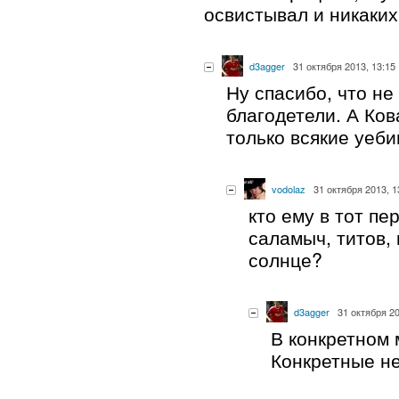
освистывал и никаких
d3agger
31 октября 2013, 13:15
Ну спасибо, что не
благодетели. А Ков
только всякие уеб
vodolaz
31 октября 2013, 1
кто ему в тот пе
саламыч, титов,
солнце?
d3agger
31 октября 20
В конкретном
Конкретные н