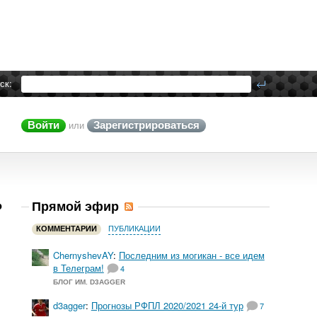
ск:
Войти
Зарегистрироваться
или
ь
Прямой эфир
КОММЕНТАРИИ
ПУБЛИКАЦИИ
ChernyshevAY
:
Последним из могикан - все идем
в Телеграм!
4
БЛОГ ИМ. D3AGGER
d3agger
:
Прогнозы РФПЛ 2020/2021 24-й тур
7