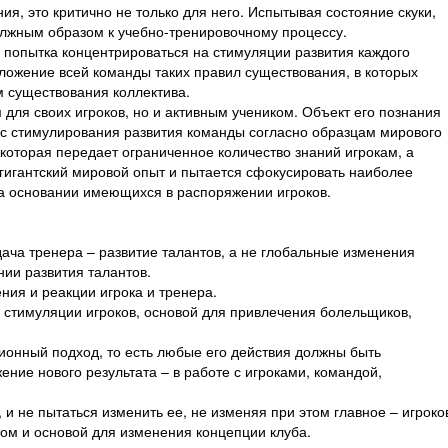
ния, это критично не только для него. Испытывая состояние скуки,
должным образом к учебно-тренировочному процессу.
 попытка концентрироваться на стимуляции развития каждого
дложение всей команды таких правил существования, в которых
 существования коллектива.
 для своих игроков, но и активным учеником. Объект его познания
с стимулирования развития команды согласно образцам мирового
 которая передает ограниченное количество знаний игрокам, а
 гигантский мировой опыт и пытается сфокусировать наиболее
на основании имеющихся в распоряжении игроков.
ча тренера – развитие талантов, а не глобальные изменения
нии развития талантов.
ния и реакции игрока и тренера.
я стимуляции игроков, основой для привлечения болельщиков,
ионный подход, то есть любые его действия должны быть
ние нового результата – в работе с игроками, командой,
 не пытаться изменить ее, не изменяя при этом главное – игроко
том и основой для изменения концепции клуба.