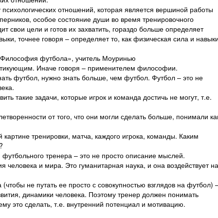
 психологических отношений, которая является вершиной работы
оперников, особое состояние души во время тренировочного
ит свои цели и готов их захватить, гораздо больше определяет
ыки, точнее говоря – определяет то, как физическая сила и навык
 «Философия футбола», учитель Моуринью
ктикующим. Иначе говоря – применителем философии.
нать футбол, нужно знать больше, чем футбол. Футбол – это не
века.
ить такие задачи, которые игрок и команда достичь не могут, т.е.
летворенности от того, что они могли сделать больше, понимали ка
картине тренировки, матча, каждого игрока, команды. Каким
?
футбольного тренера – это не просто описание мыслей.
человека и мира. Это гуманитарная наука, и она воздействует н
чтобы не путать ее просто с совокупностью взглядов на футбол) 
звития, динамики человека. Поэтому тренер должен понимать
 ему это сделать, т.е. внутренний потенциал и мотивацию.