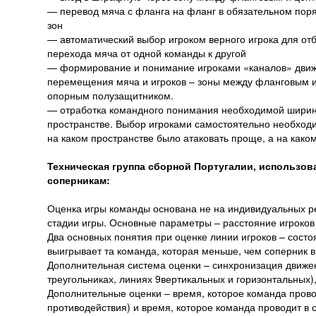
— перевод мяча с фланга на фланг в обязательном поря
зон
— автоматический выбор игроком верного игрока для отб
перехода мяча от одной команды к другой
— формирование и понимание игроками «каналов» движе
перемещения мяча и игроков – зоны между фланговым 
опорным полузащитником.
— отработка командного понимания необходимой ширин
пространстве. Выбор игроками самостоятельно необхо
на каком пространстве было атаковать проще, а на како
Техническая группа сборной Португалии, использова
соперникам:
Оценка игры команды основана не на индивидуальных рез
стадии игры. Основные параметры – расстояние игроков 
Два основных понятия при оценке линии игроков – сост
выигрывает та команда, которая меньше, чем соперник 
Дополнительная система оценки – синхронизация движен
треугольниках, линиях 9вертикальных и горизонтальных),
Дополнительные оценки – время, которое команда прово
противодействия) и время, которое команда проводит в с