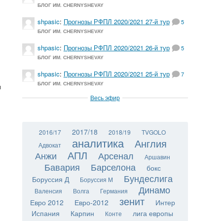
БЛОГ ИМ. CHERNYSHEVAY
shpasic
:
Прогнозы РФПЛ 2020/2021 27-й тур
5
БЛОГ ИМ. CHERNYSHEVAY
shpasic
:
Прогнозы РФПЛ 2020/2021 26-й тур
5
БЛОГ ИМ. CHERNYSHEVAY
shpasic
:
Прогнозы РФПЛ 2020/2021 25-й тур
7
БЛОГ ИМ. CHERNYSHEVAY
и
Весь эфир
2017/18
2016/17
2018/19
TVGOLO
аналитика
Англия
Адвокат
АПЛ
Анжи
Арсенал
Аршавин
Бавария
Барселона
бокс
Бундеслига
Боруссия Д
Боруссия М
Динамо
Валенсия
Волга
Германия
зенит
Евро 2012
Евро-2012
Интер
Испания
Карпин
лига европы
Конте