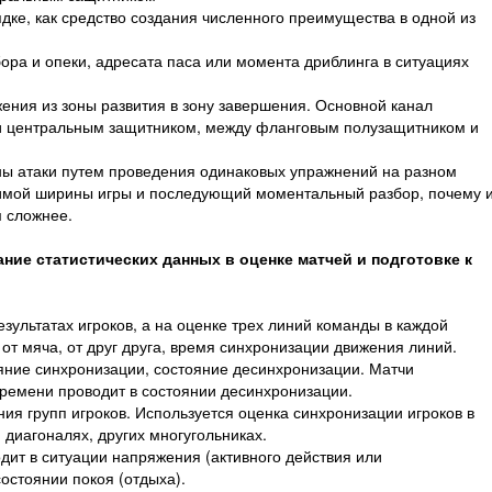
дке, как средство создания численного преимущества в одной из
ора и опеки, адресата паса или момента дриблинга в ситуациях
ния из зоны развития в зону завершения. Основной канал
и центральным защитником, между фланговым полузащитником и
ы атаки путем проведения одинаковых упражнений на разном
димой ширины игры и последующий моментальный разбор, почему 
м сложнее.
ние статистических данных в оценке матчей и подготовке к
ультатах игроков, а на оценке трех линий команды в каждой
от мяча, от друг друга, время синхронизации движения линий.
ояние синхронизации, состояние десинхронизации. Матчи
времени проводит в состоянии десинхронизации.
ия групп игроков. Используется оценка синхронизации игроков в
 диагоналях, других многугольниках.
дит в ситуации напряжения (активного действия или
остоянии покоя (отдыха).