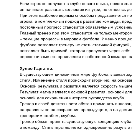
Если игрок не получает в клубе нового опыта, нового зна
он начинает разлагать коллектив изнутри, не относясь 
При этом наиболее верным способом представляется не
игрока, а комплексный подход к развитию команды, пре
постоянный прогресс становится обязательным условием
Главный тренер при этом становится не только ментором
– текущие процессы в мировом футболе. Именно процес
футбола позволяет тренеру не стать статичной фигурой,
позволяет быть призмой, которая пропускает через себя
перспективные его проявления в собственной команде 
Хулио Гарганта:
В существующем динамичном мире футбола главная зада
стиля. Изменение стиля происходит вторично, на основа
Основой результата и развития является скорость мышле
Результат матча является основой развития, основой дл
основой для сохранения интереса руководства клуба.
Тренер в своей деятельности обязан применять инновац
направлены не на сохранение предыдущего, а на достиже
тренерским штабом, клубом.
Тренер обязан принять существующую концепцию клуба, и
и команду. Стиль игры является одновременно результа