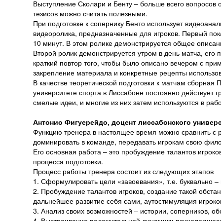
Выступление Сколари и Бенту – больше всего вопросов о
тезисов можно считать полезными.
При подготовке к сопернику Бенто использует видеоанал
видеоролика, предназначенные для игроков. Первый пока
10 минут. В этом ролике демонстрируется общее описан
Второй ролик демонстрируется утром в день матча, его 
краткий повтор того, чтобы было описано вечером с пр
закрепление материала и конкретные рецепты использов
В качестве теоретической подготовки к матчам сборная 
университете спорта в Лиссабоне постоянно действует 
смелые идеи, и многие из них затем используются в рабо
Антонио Фигуерейдо, доцент лиссабонского универ
Функцию тренера в настоящее время можно сравнить с 
доминировать в команде, передавать игрокам свою фило
Его основная работа – это пробуждение талантов игроко
процесса подготовки.
Процесс работы тренера состоит из следующих этапов
1. Сформулировать цели «завоевания», т.е. буквально –
2. Пробуждение талантов игроков, создание такой обста
дальнейшее развитие себя сами, аутостимуляция игроко
3. Анализ своих возможностей – истории, соперников, обс
4. Выстраивание положительной динамики психологичес