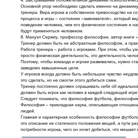
Основной упор необходимо сделать именно на динамику
тренера. Вера игрока в собственное превосходство на с
процесса и игры – состояние «завоевателя», который вид
поведение человека, чем его физическое состояние и нав
будут применяться человеком.
8. Мануэл Сержиу, профессор философии, автор книги
Тренер должен быть не абстрактным философом, а пра
Работа тренера – работа с игроками. При этом, чтобы уз
просто физическая деятельность, это деятельность чело
Поэтому, чтобы команда и игроки развивались, нужно став
заведомо завышенные цели.
У игроков всегда должно быть небольшое чувство неудов
это сделать, но не смогли этого добиться сами.
Тренер постоянно должен спрашивать себя об идеальной 
должен быть игрок как человек в каждой следующей игре
Следует понимать, что философия футбола, философия 
Философия – прикладная наука, описывающая отношения 
людей.
Главная и характерная особенность философии футбола (
это описание не статичного положения вещей, а пути ра
потребности игрока, чего он хочет добиться, что мешает