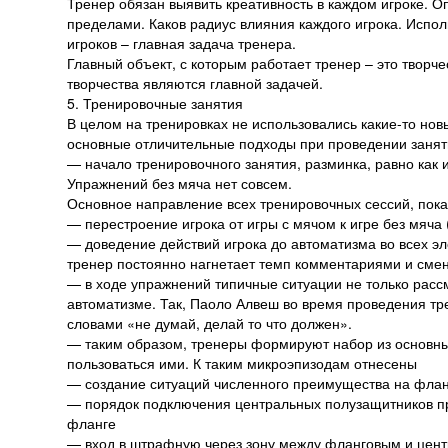
Тренер обязан выявить креативность в каждом игроке. Оп
пределами. Каков радиус влияния каждого игрока. Испол
игроков – главная задача тренера.
Главный объект, с которым работает тренер – это творче
творчества являются главной задачей.
5. Тренировочные занятия
В целом на тренировках не использовались какие-то нов
основные отличительные подходы при проведении заня
— начало тренировочного занятия, разминка, равно как
Упражнений без мяча нет совсем.
Основное направление всех тренировочных сессий, пок
— перестроение игрока от игры с мячом к игре без мяча
— доведение действий игрока до автоматизма во всех эл
тренер постоянно нагнетает темп комментариями и сме
— в ходе упражнений типичные ситуации не только расс
автоматизме. Так, Паоло Алвеш во время проведения тр
словами «не думай, делай то что должен».
— таким образом, тренеры формируют набор из основных
пользоваться ими. К таким микроэпизодам отнесены
— создание ситуаций численного преимущества на фла
— порядок подключения центральных полузащитников пр
фланге
— вход в штрафную через зону между фланговым и цен