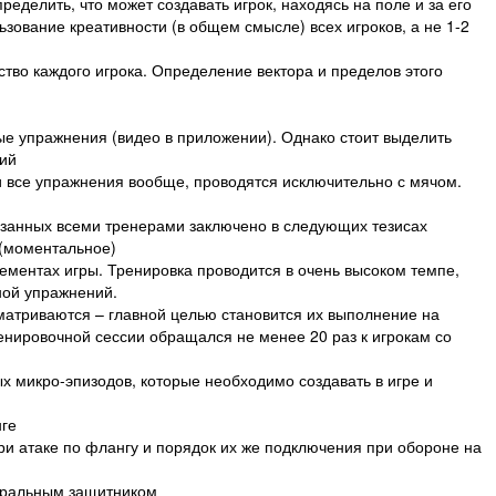
ределить, что может создавать игрок, находясь на поле и за его
ьзование креативности (в общем смысле) всех игроков, а не 1-2
ство каждого игрока. Определение вектора и пределов этого
ые упражнения (видео в приложении). Однако стоит выделить
тий
 и все упражнения вообще, проводятся исключительно с мячом.
азанных всеми тренерами заключено в следующих тезисах
 (моментальное)
ементах игры. Тренировка проводится в очень высоком темпе,
ной упражнений.
матриваются – главной целью становится их выполнение на
енировочной сессии обращался не менее 20 раз к игрокам со
 микро-эпизодов, которые необходимо создавать в игре и
нге
и атаке по флангу и порядок их же подключения при обороне на
тральным защитником