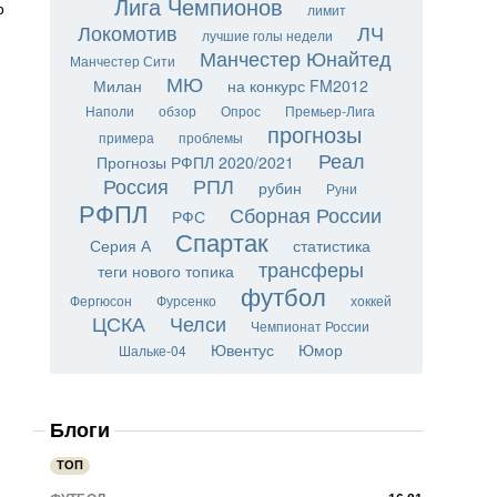
Лига Чемпионов
о
лимит
Локомотив
ЛЧ
лучшие голы недели
Манчестер Юнайтед
Манчестер Сити
МЮ
Милан
на конкурс FM2012
Наполи
обзор
Опрос
Премьер-Лига
прогнозы
примера
проблемы
Реал
Прогнозы РФПЛ 2020/2021
Россия
РПЛ
рубин
Руни
РФПЛ
Сборная России
РФС
Спартак
Серия А
статистика
трансферы
теги нового топика
футбол
Фергюсон
Фурсенко
хоккей
ЦСКА
Челси
Чемпионат России
Ювентус
Юмор
Шальке-04
Блоги
ТОП