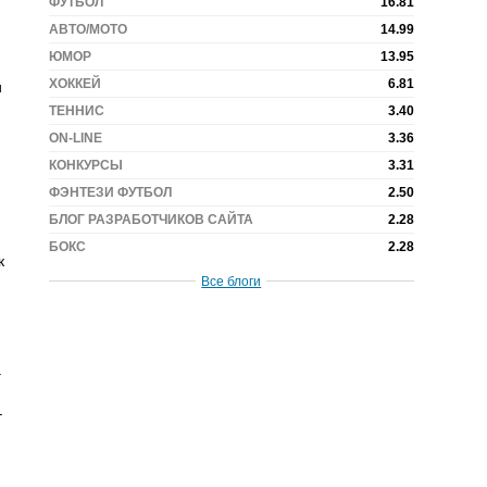
ФУТБОЛ
16.81
АВТО/МОТО
14.99
ЮМОР
13.95
и
ХОККЕЙ
6.81
ТЕННИС
3.40
ON-LINE
3.36
КОНКУРСЫ
3.31
ФЭНТЕЗИ ФУТБОЛ
2.50
БЛОГ РАЗРАБОТЧИКОВ САЙТА
2.28
БОКС
2.28
к
Все блоги
а
–