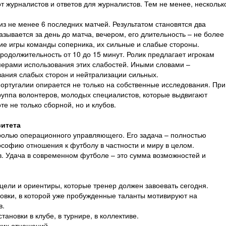
т журналистов и ответов для журналистов. Тем не менее, нескольк
из не менее 6 последних матчей. Результатом становятся два
зывается за день до матча, вечером, его длительность – не более
ие игры команды соперника, их сильные и слабые стороны.
продолжительность от 10 до 15 минут. Ролик предлагает игрокам
имерами использования этих слабостей. Иными словами –
ания слабых сторон и нейтрализации сильных.
Португалии опирается не только на собственные исследования. При
группа волонтеров, молодых специалистов, которые выдвигают
те не только сборной, но и клубов.
ситета
ролью операционного управляющего. Его задача – полностью
софию отношения к футболу в частности и миру в целом.
в. Удача в современном футболе – это сумма возможностей и
 цели и ориентиры, которые тренер должен завоевать сегодня.
новки, в которой уже пробужденные таланты мотивируют на
в.
тановки в клубе, в турнире, в коллективе.
ких отношений.