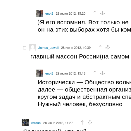
enot8
29 июня 2012, 15:20
)Я его вспомнил. Вот только не
он на этих выборах хотя бы ко
James_Lowell
28 июня 2012, 10:39
главный массон России(на самом 
enot8
29 июня 2012, 15:18
Исторически — Общество воль
далее — общественная организ
кругом задач и абстрактным сп
Нужный человек, безусловно
Vardan
28 июня 2012, 11:27
Солнцевский, что ли?