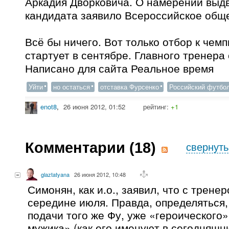
Аркадия Дворковича. О намерении выдв
кандидата заявило Всероссийское общ
Всё бы ничего. Вот только отбор к чем
стартует в сентябре. Главного тренера 
Написано для сайта Реальное время
Уйти
но остаться
отставка Фурсенко
Российский футбо
enot8
,
26 июня 2012, 01:52
рейтинг:
+1
Комментарии (
18
)
свернуть
glaztatyana
26 июня 2012, 10:48
Симонян, как и.о., заявил, что с трене
середине июля. Правда, определяться,
подачи того же Фу, уже «героического
мужика» (как его именуют в сегодняшн