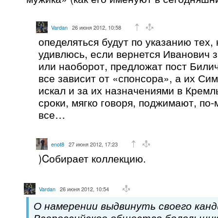
Vardan
26 июня 2012, 10:58
опеделяться будут по указанию тех,
удивлюсь, если вернется Иванович з
или наоборот, предложат пост Били
все зависит от «спонсора», а их Сим
искал и за их назначениями в Кремль
сроки, мягко говоря, поджимают, по
все…
enot8
27 июня 2012, 17:23
)Cобирает коллекцию.
Vardan
26 июня 2012, 10:54
О намерении выдвинуть своего кан
Всероссийское общество болельщик