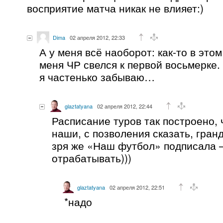
восприятие матча никак не влияет:)
Dima
02 апреля 2012, 22:33
А у меня всё наоборот: как-то в это
меня ЧР свелся к первой восьмерке.
я частенько забываю…
glaztatyana
02 апреля 2012, 22:44
Расписание туров так построено, 
наши, с позволения сказать, гран
зря же «Наш футбол» подписала 
отрабатывать)))
glaztatyana
02 апреля 2012, 22:51
*надо