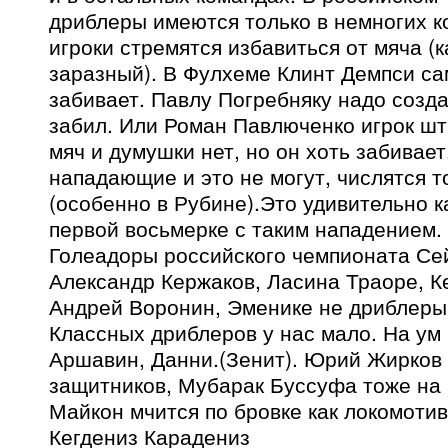
дриблеры имеются только в немногих к
игроки стремятся избавиться от мяча (к
заразный). В Фулхеме Клинт Демпси са
забивает. Павлу Погребняку надо созда
забил. Или Роман Павлюченко игрок ш
мяч и думушки нет, но он хоть забивает
нападающие и это не могут, числятся 
(особенно в Рубине).Это удивительно к
первой восьмерке с таким нападением.
Голеадоры российского чемпионата Се
Александр Кержаков, Ласина Траоре, К
Андрей Воронин, Эменике не дриблеры
Классных дриблеров у нас мало. На ум
Аршавин, Данни.(Зенит). Юрий Жирков 
защитников, Мубарак Буссуфа тоже на 
Майкон мчится по бровке как локомотив
Кегдениз Карадениз