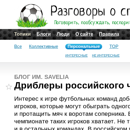
Топики
Блоги
Люди
О сайте
Правила
Все
Коллективные
Персональные
TOP
ИНТЕРЕСНЫЕ
НЕ ИНТЕРЕСНЫЕ
БЛОГ ИМ. SAVELIA
Дриблеры российского 
Интерес к игре футбольных команд доб
игроков, которые могут обыграть одног
и протащить мяч к воротам соперника. 
чемпионате таких игроков хватает. Не 
и в остальных командах. В российском