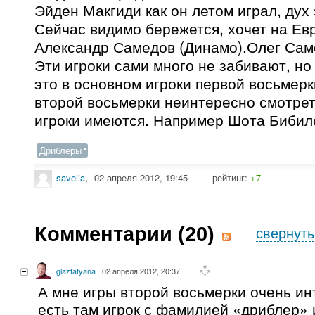
Эйден Макгиди как он летом играл, дух
Сейчас видимо бережется, хочет на Евр
Александр Самедов (Динамо).Олег Сам
Эти игроки сами много не забивают, но
это в основном игроки первой восьмерк
второй восьмерки неинтересно смотрет
игроки имеются. Например Шота Бибило
Дриблеры
savelia
,
02 апреля 2012, 19:45
рейтинг:
+7
Комментарии (
20
)
свернуть
glaztatyana
02 апреля 2012, 20:37
А мне игры второй восьмерки очень ин
есть там игрок с фамилией «дриблер» 