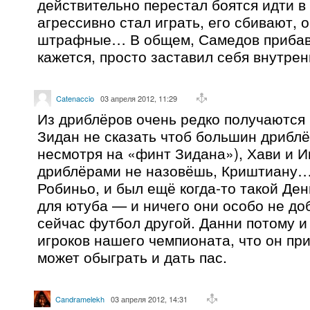
действительно перестал боятся идти в
агрессивно стал играть, его сбивают, 
штрафные… В общем, Самедов прибави
кажется, просто заставил себя внутрен
Catenaccio
03 апреля 2012, 11:29
Из дриблёров очень редко получаются 
Зидан не сказать чтоб большин дрибл
несмотря на «финт Зидана»), Хави и И
дриблёрами не назовёшь, Криштиану…
Робиньо, и был ещё когда-то такой Ден
для ютуба — и ничего они особо не до
сейчас футбол другой. Данни потому и
игроков нашего чемпионата, что он при
может обыграть и дать пас.
Candramelekh
03 апреля 2012, 14:31