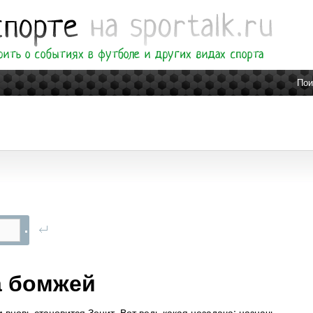
Пои
а бомжей
 вновь становится Зенит. Вот ведь какая незадача: назначь