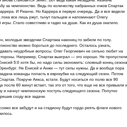
бу за чемпионство. Ведь по количеству набранных очков Спартак
Каррера. И Рианчо. Но Каррера в первую очередь. Да и все видели
 пока все лишь ржут, тычут пальцем и напоминают Олегу
игры. Стало совестливо и гадко на душе. Как из душа окатило.
н, молодые звездочки Спартака наконец-то забили по голу.
мпионство можно бороться до последнего. Осталось узнать,
задавать неудобные вопросы. Олег Георгиевич не сильно любит на
стороны. Например, Спартак выиграл — это хорошо. Не пропустил
нисей 5:0 хотя бы, но надо силы экономить: сложный конец сезон
и Оренбург. Не Енисей и Анжи — тут силы нужны. Да и вообще пора
: задача команды попасть в еврокубки на следующий сезон. Потом
партак. Покруче Аякса, кстати. Будут носиться по полю все 90
а после 60 минут встает, так это от того, что еще не все привыкли 
азу и начнут чемпионскую поступь следующего сезона. Попутно
решив сходу все задачи.
ссимо все забудут и на стадиону будут гордо реять флаги нового
чилось.