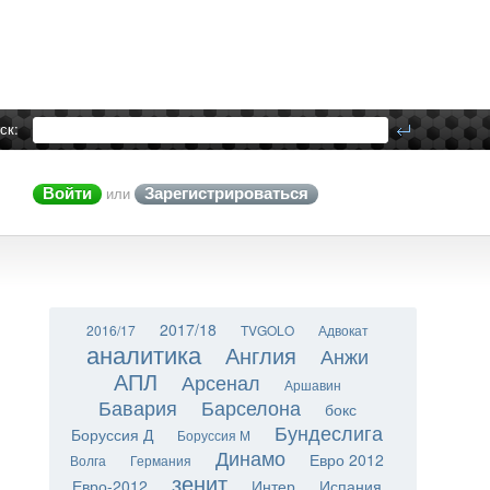
ск:
Войти
Зарегистрироваться
или
2017/18
2016/17
TVGOLO
Адвокат
аналитика
Англия
Анжи
АПЛ
Арсенал
Аршавин
Бавария
Барселона
бокс
Бундеслига
Боруссия Д
Боруссия М
Динамо
Евро 2012
Волга
Германия
зенит
Евро-2012
Интер
Испания