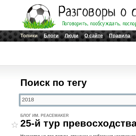
Топики
Блоги
Люди
О сайте
Правила
Поиск по тегу
БЛОГ ИМ. PEACEMAKER
25-й тур превосходств
Несмотря на все потуги, стеночки и забегания чемпионом