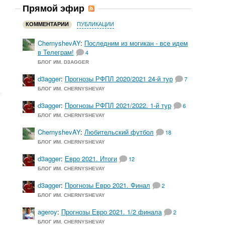
Прямой эфир
КОММЕНТАРИИ
ПУБЛИКАЦИИ
ChernyshevAY
:
Последним из могикан - все идем
в Телеграм!
4
БЛОГ ИМ. D3AGGER
d3agger
:
Прогнозы РФПЛ 2020/2021 24-й тур
7
БЛОГ ИМ. CHERNYSHEVAY
d3agger
:
Прогнозы РФПЛ 2021/2022. 1-й тур
6
БЛОГ ИМ. CHERNYSHEVAY
ChernyshevAY
:
Любительский футбол
18
БЛОГ ИМ. CHERNYSHEVAY
d3agger
:
Евро 2021. Итоги
12
БЛОГ ИМ. CHERNYSHEVAY
d3agger
:
Прогнозы Евро 2021. Финал
2
БЛОГ ИМ. CHERNYSHEVAY
ageroy
:
Прогнозы Евро 2021. 1/2 финала
2
БЛОГ ИМ. CHERNYSHEVAY