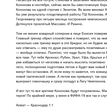
Кононова в сентябре, сейчас вели бы ожесточенную борь
Кононова на одной строчке с Зенитом. Во всем виноват 
бы уже результаты плодотворной работы ТШ Кононова. А
Георгиевичу про четыре месяца построения чемпионской 
Дотянулся проклятый Массимо. И Рианчо.
Тем не менее коварный соперник в лице Енисея поверже
Главный тренер обрел спокойствие и поверил, что за че
насколько сам тренер верит в эти бредни, но не будем 
них отвечать — ему по душе рассматривать позитивные 
— вообще отлично. Понятно, что надо было бы вынести Е
все-таки. Тут тебе Арсенал, Рубин, Урал, Уфа, Крылья 
уже избавиться от негатива и начать мыслить позитивно
лето, полноценная подготовка летом и будет вам новый С
минут без остановок. И, если кому-то кажется, что команд
новой тактической схеме. А летом как привыкнут, так ср
выиграют говночашку и сразу попадут в Лигу Чемпионов, 
И вот тут-то все критики Кононова будут посрамлены, Ма
героя! По крайней мере, у меня в ФИФА-19 все так и слу
Ахмат — Краснодар 1:1