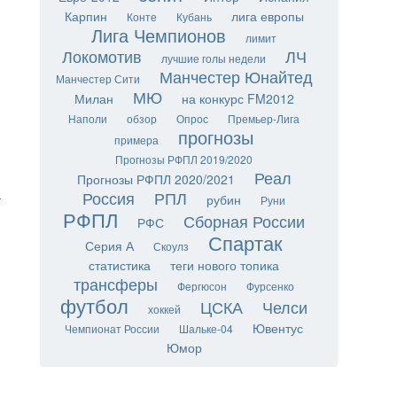
Карпин
лига европы
Конте
Кубань
Лига Чемпионов
лимит
Локомотив
ЛЧ
лучшие голы недели
Манчестер Юнайтед
Манчестер Сити
МЮ
Милан
на конкурс FM2012
Наполи
обзор
Опрос
Премьер-Лига
прогнозы
примера
Прогнозы РФПЛ 2019/2020
Реал
и
Прогнозы РФПЛ 2020/2021
а
Россия
РПЛ
рубин
Руни
РФПЛ
Сборная России
РФС
Спартак
Серия А
Скоулз
к
статистика
теги нового топика
трансферы
Фергюсон
Фурсенко
футбол
ЦСКА
Челси
хоккей
Ювентус
Чемпионат России
Шальке-04
Юмор