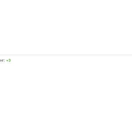
инг:
+3