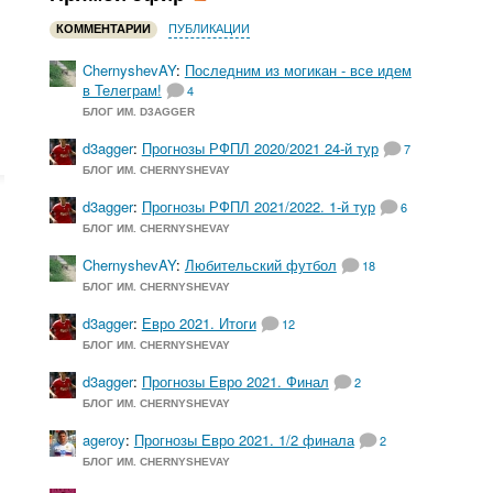
КОММЕНТАРИИ
ПУБЛИКАЦИИ
ChernyshevAY
:
Последним из могикан - все идем
в Телеграм!
4
БЛОГ ИМ. D3AGGER
d3agger
:
Прогнозы РФПЛ 2020/2021 24-й тур
7
БЛОГ ИМ. CHERNYSHEVAY
d3agger
:
Прогнозы РФПЛ 2021/2022. 1-й тур
6
БЛОГ ИМ. CHERNYSHEVAY
ChernyshevAY
:
Любительский футбол
18
БЛОГ ИМ. CHERNYSHEVAY
d3agger
:
Евро 2021. Итоги
12
БЛОГ ИМ. CHERNYSHEVAY
d3agger
:
Прогнозы Евро 2021. Финал
2
БЛОГ ИМ. CHERNYSHEVAY
ageroy
:
Прогнозы Евро 2021. 1/2 финала
2
БЛОГ ИМ. CHERNYSHEVAY