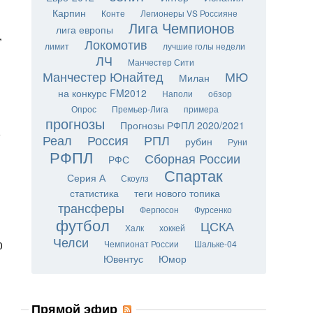
Карпин
Конте
Легионеры VS Россияне
Лига Чемпионов
лига европы
,
Локомотив
лимит
лучшие голы недели
ЛЧ
Манчестер Сити
Манчестер Юнайтед
МЮ
Милан
на конкурс FM2012
Наполи
обзор
Опрос
Премьер-Лига
примера
прогнозы
Прогнозы РФПЛ 2020/2021
е
Реал
Россия
РПЛ
рубин
Руни
РФПЛ
Сборная России
РФС
Спартак
Серия А
Скоулз
статистика
теги нового топика
трансферы
Фергюсон
Фурсенко
футбол
ЦСКА
Халк
хоккей
Челси
Чемпионат России
Шальке-04
0
Ювентус
Юмор
Прямой эфир