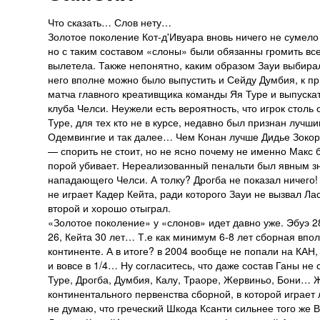
Что сказать… Слов нету…
Золотое поколение Кот-д'Ивуара вновь ничего не сумело 
но с таким составом «слоны» были обязанны громить всех
вылетела. Также непонятно, каким образом Зауи выбира
него вполне можно было выпустить и Сейду Думбия, к пр
матча главного креативщика команды Яя Туре и выпускат
клуба Челси. Неужели есть вероятность, что игрок столь
Туре, для тех кто не в курсе, недавно был признан лучш
Одемвингие и так далее… Чем Конан лучше Дидье Зокора
— спорить не стоит, но не ясно почему не именно Макс 
порой убивает. Нереализованный пенальти был явным зн
нападающего Челси. А толку? Дрогба не показал ничего!
не играет Кадер Кейта, ради которого Зауи не вызвал Л
второй и хорошо отыграл.
«Золотое поколение» у «слонов» идет давно уже. Эбуэ 28
26, Кейта 30 лет… Т.е как минимум 6-8 лет сборная впо
континенте. А в итоге? в 2004 вообще не попали на КАН,
и вовсе в 1/4… Ну согласитесь, что даже состав Ганы не 
Туре, Дрогба, Думбия, Калу, Траоре, Жервиньо, Бони… Ж
континентального первенства сборной, в которой играет
не думаю, что греческий Шкода Ксанти сильнее того же