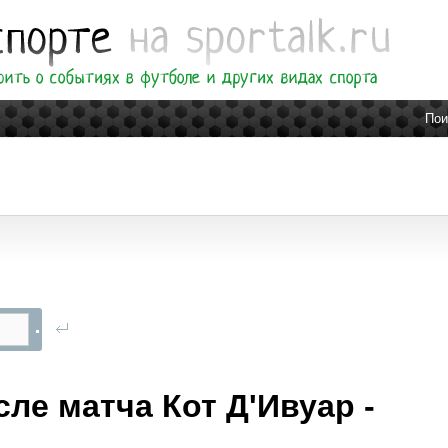
Пои
е матча Кот Д'Ивуар -