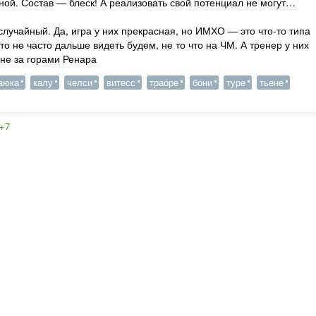
ной. Состав — блеск! А реализовать свой потенциал не могут…
 случайный. Да, игра у них прекрасная, но ИМХО — это что-то типа
о не часто дальше видеть будем, не то что на ЧМ. А тренер у них
не за горами Ренара
аюка
калу
челси
витесс
траоре
бони
туре
тьене
+7