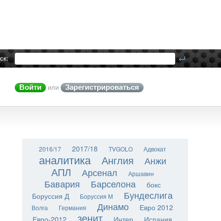
ск:
Войти
Зарегистрироваться
или
2017/18
2016/17
TVGOLO
Адвокат
аналитика
Англия
Анжи
АПЛ
Арсенал
Аршавин
Бавария
Барселона
бокс
Бундеслига
Боруссия Д
Боруссия М
Динамо
Евро 2012
Волга
Германия
зенит
Евро-2012
Интер
Испания