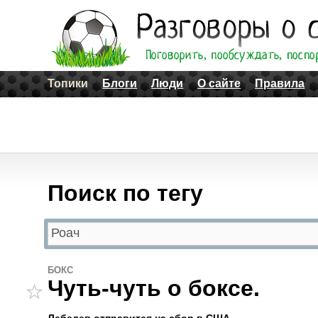
Топики
Блоги
Люди
О сайте
Правила
Поиск по тегу
БОКС
Чуть-чуть о боксе.
Лебедев отправится на сбор в США