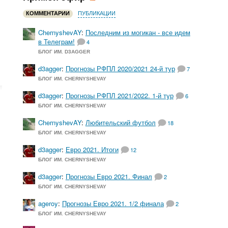
КОММЕНТАРИИ
ПУБЛИКАЦИИ
ChernyshevAY
:
Последним из могикан - все идем
в Телеграм!
4
БЛОГ ИМ. D3AGGER
d3agger
:
Прогнозы РФПЛ 2020/2021 24-й тур
7
БЛОГ ИМ. CHERNYSHEVAY
d3agger
:
Прогнозы РФПЛ 2021/2022. 1-й тур
6
БЛОГ ИМ. CHERNYSHEVAY
ChernyshevAY
:
Любительский футбол
18
БЛОГ ИМ. CHERNYSHEVAY
d3agger
:
Евро 2021. Итоги
12
БЛОГ ИМ. CHERNYSHEVAY
d3agger
:
Прогнозы Евро 2021. Финал
2
БЛОГ ИМ. CHERNYSHEVAY
ageroy
:
Прогнозы Евро 2021. 1/2 финала
2
БЛОГ ИМ. CHERNYSHEVAY