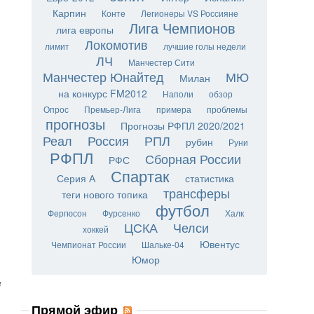
Карпин
Конте
Легионеры VS Россияне
Лига Чемпионов
лига европы
Локомотив
лимит
лучшие голы недели
ЛЧ
Манчестер Сити
Манчестер Юнайтед
МЮ
Милан
на конкурс FM2012
Наполи
обзор
Опрос
Премьер-Лига
примера
проблемы
прогнозы
Прогнозы РФПЛ 2020/2021
Реал
Россия
РПЛ
рубин
Руни
РФПЛ
Сборная России
РФС
Спартак
Серия А
статистика
трансферы
теги нового топика
футбол
Фергюсон
Фурсенко
Халк
ЦСКА
Челси
хоккей
Ювентус
Чемпионат России
Шальке-04
Юмор
в
Прямой эфир