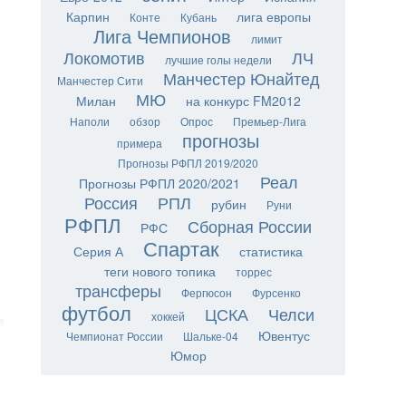
Карпин
лига европы
Конте
Кубань
Лига Чемпионов
лимит
Локомотив
ЛЧ
лучшие голы недели
Манчестер Юнайтед
Манчестер Сити
МЮ
Милан
на конкурс FM2012
Наполи
обзор
Опрос
Премьер-Лига
прогнозы
примера
Прогнозы РФПЛ 2019/2020
Реал
Прогнозы РФПЛ 2020/2021
Россия
РПЛ
рубин
Руни
РФПЛ
Сборная России
РФС
Спартак
Серия А
статистика
теги нового топика
торрес
трансферы
Фергюсон
Фурсенко
футбол
ЦСКА
Челси
хоккей
Ювентус
Чемпионат России
Шальке-04
Юмор