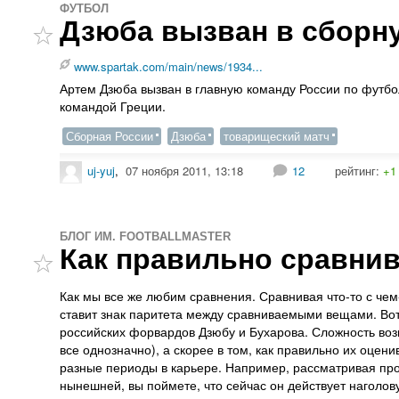
ФУТБОЛ
Дзюба вызван в сборн
www.spartak.com/main/news/1934...
Артем Дзюба вызван в главную команду России по футбо
командой Греции.
Сборная России
Дзюба
товарищеский матч
uj-yuj
,
07 ноября 2011, 13:18
12
рейтинг:
+1
БЛОГ ИМ. FOOTBALLMASTER
Как правильно сравни
Как мы все же любим сравнения. Сравнивая что-то с чем-
ставит знак паритета между сравниваемыми вещами. Вот
российских форвардов Дзюбу и Бухарова. Сложность воз
все однозначно), а скорее в том, как правильно их оцен
разные периоды в карьере. Например, рассматривая пр
нынешней, вы поймете, что сейчас он действует наголов