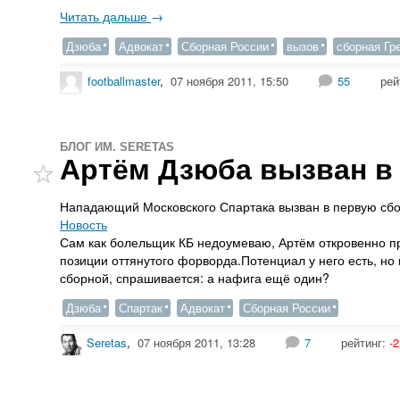
Читать дальше
→
Дзюба
Адвокат
Сборная России
вызов
сборная Гр
footballmaster
,
07 ноября 2011, 15:50
55
рей
БЛОГ ИМ. SERETAS
Артём Дзюба вызван в
Нападающий Московского Спартака вызван в первую сб
Новость
Сам как болельщик КБ недоумеваю, Артём откровенно пр
позиции оттянутого форворда.Потенциал у него есть, но
сборной, спрашивается: а нафига ещё один?
Дзюба
Спартак
Адвокат
Сборная России
Seretas
,
07 ноября 2011, 13:28
7
рейтинг:
-2