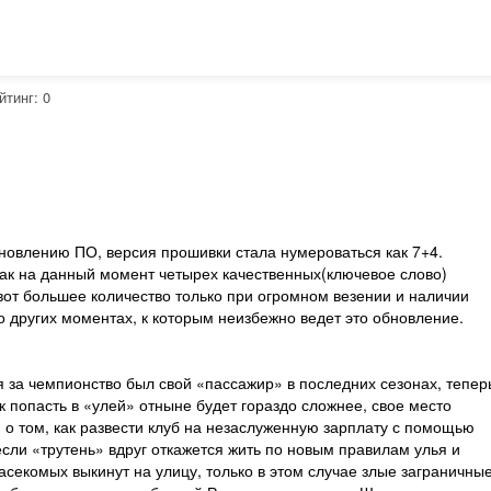
йтинг:
0
бновлению ПО, версия прошивки стала нумероваться как 7+4.
как на данный момент четырех качественных(ключевое слово)
 вот большее количество только при огромном везении и наличии
 о других моментах, к которым неизбежно ведет это обновление.
 за чемпионство был свой «пассажир» в последних сезонах, тепер
 попасть в «улей» отныне будет гораздо сложнее, свое место
я о том, как развести клуб на незаслуженную зарплату с помощью
если «трутень» вдруг откажется жить по новым правилам улья и
асекомых выкинут на улицу, только в этом случае злые заграничны