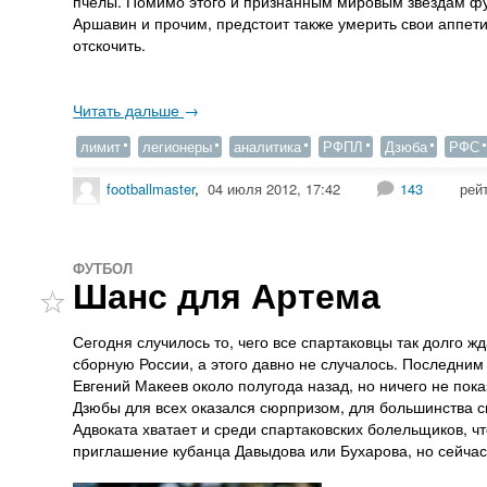
пчелы. Помимо этого и признанным мировым звездам фу
Аршавин и прочим, предстоит также умерить свои аппети
отскочить.
Читать дальше
→
лимит
легионеры
аналитика
РФПЛ
Дзюба
РФС
footballmaster
,
04 июля 2012, 17:42
143
рей
ФУТБОЛ
Шанс для Артема
Сегодня случилось то, чего все спартаковцы так долго 
сборную России, а этого давно не случалось. Последним
Евгений Макеев около полугода назад, но ничего не пока
Дзюбы для всех оказался сюрпризом, для большинства
Адвоката хватает и среди спартаковских болельщиков, ч
приглашение кубанца Давыдова или Бухарова, но сейча