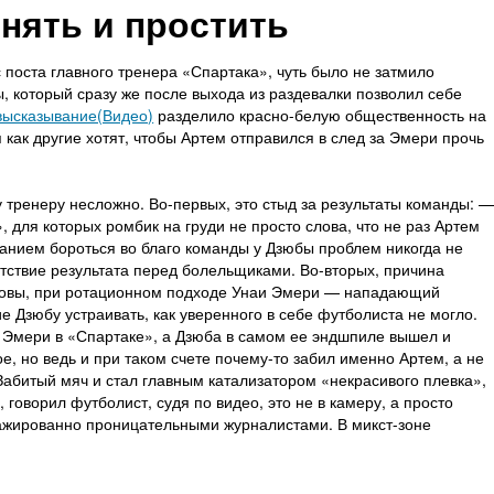
нять и простить
поста главного тренера «Спартака», чуть было не затмило
 который сразу же после выхода из раздевалки позволил себе
высказывание(Видео)
разделило красно-белую общественность на
 как другие хотят, чтобы Артем отправился в след за Эмери прочь
тренеру несложно. Во-первых, это стыд за результаты команды: 
 для которых ромбик на груди не просто слова, что не раз Артем
еланием бороться во благо команды у Дзюбы проблем никогда не
тствие результата перед болельщиками. Во-вторых, причина
новы, при ротационном подходе Унаи Эмери — нападающий
е Дзюбу устраивать, как уверенного в себе футболиста не могло.
 Эмери в «Спартаке», а Дзюба в самом ее эндшпиле вышел и
ое, но ведь и при таком счете почему-то забил именно Артем, а не
. Забитый мяч и стал главным катализатором «некрасивого плевка»,
говорил футболист, судя по видео, это не в камеру, а просто
ражированно проницательными журналистами. В микст-зоне