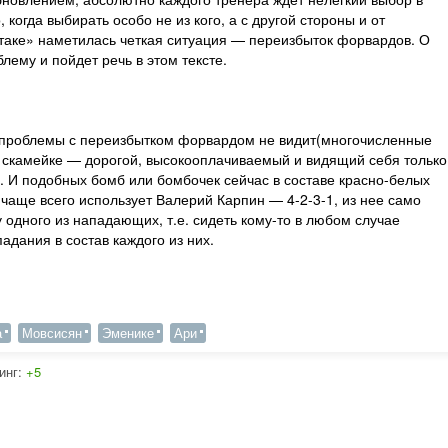
когда выбирать особо не из кого, а с другой стороны и от
ртаке» наметилась четкая ситуация — переизбыток форвардов. О
лему и пойдет речь в этом тексте.
й проблемы с переизбытком форвардом не видит(многочисленные
а скамейке — дорогой, высокооплачиваемый и видящий себя только
. И подобных бомб или бомбочек сейчас в составе красно-белых
 чаще всего использует Валерий Карпин — 4-2-3-1, из нее само
у одного из нападающих, т.е. сидеть кому-то в любом случае
адания в состав каждого из них.
а
Мовсисян
Эменике
Ари
инг:
+5