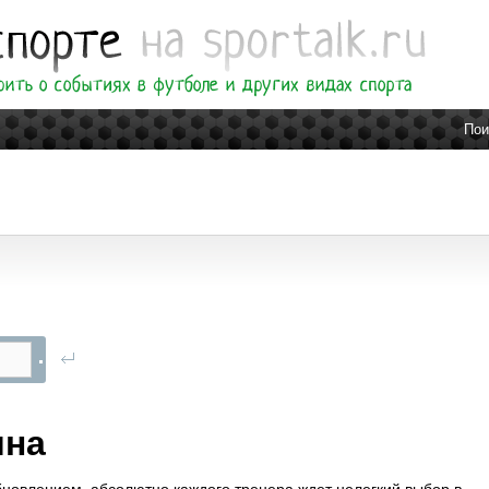
Пои
ина
бновлением, абсолютно каждого тренера ждет нелегкий выбор в