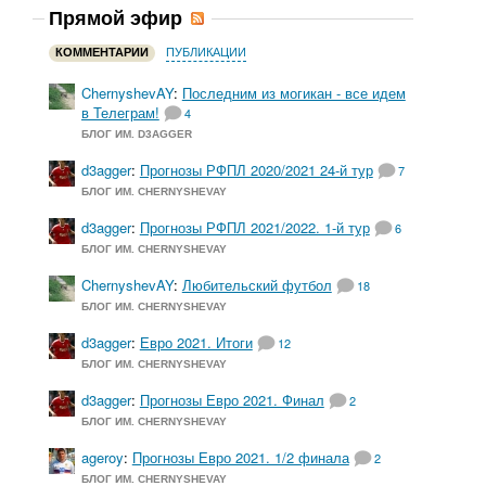
Прямой эфир
КОММЕНТАРИИ
ПУБЛИКАЦИИ
ChernyshevAY
:
Последним из могикан - все идем
в Телеграм!
4
БЛОГ ИМ. D3AGGER
d3agger
:
Прогнозы РФПЛ 2020/2021 24-й тур
7
БЛОГ ИМ. CHERNYSHEVAY
—
d3agger
:
Прогнозы РФПЛ 2021/2022. 1-й тур
6
БЛОГ ИМ. CHERNYSHEVAY
ChernyshevAY
:
Любительский футбол
18
БЛОГ ИМ. CHERNYSHEVAY
d3agger
:
Евро 2021. Итоги
12
БЛОГ ИМ. CHERNYSHEVAY
d3agger
:
Прогнозы Евро 2021. Финал
2
БЛОГ ИМ. CHERNYSHEVAY
ageroy
:
Прогнозы Евро 2021. 1/2 финала
2
БЛОГ ИМ. CHERNYSHEVAY