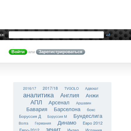
ск:
Войти
Зарегистрироваться
или
2017/18
2016/17
TVGOLO
Адвокат
аналитика
Англия
Анжи
АПЛ
Арсенал
Аршавин
Бавария
Барселона
бокс
Бундеслига
Боруссия Д
Боруссия М
Динамо
Евро 2012
Волга
Германия
зенит
Евро-2012
Интер
Испания