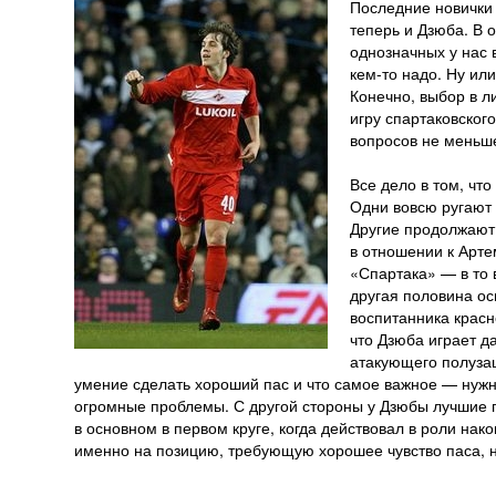
Последние новички 
теперь и Дзюба. В 
однозначных у нас 
кем-то надо. Ну ил
Конечно, выбор в л
игру спартаковског
вопросов не меньше
Все дело в том, чт
Одни вовсю ругают 
Другие продолжают 
в отношении к Арт
«Спартака» — в то
другая половина о
воспитанника красн
что Дзюба играет д
атакующего полузащ
умение сделать хороший пас и что самое важное — нужно
огромные проблемы. С другой стороны у Дзюбы лучшие по
в основном в первом круге, когда действовал в роли нак
именно на позицию, требующую хорошее чувство паса, 