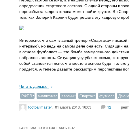
определении стартового состава. С одной стороны плохо, 
переизбытка кадров голова может пойти кругом. В «Спа
том, как Валерий Карпин будет решать эту кадровую проб
Интересно, что сам главный тренер «Спартака» никако
интервью), но ведь на самом деле она есть. Сидящий н
в основе футболист — это бомба замедленного действия
набралось аж пять. Ситуацию усугубляет схема, которую
собой становится ясно, что место в основе будет только 
придется. А теперь давайте рассмотрим перспективы поп
Читать дальше
→
РФПЛ
аналитика
Карпин
Спартак
футбол
Дзюб
footballmaster
,
01 марта 2013, 16:03
12
рейт
БЛОГ ИМ. FOOTBALLMASTER