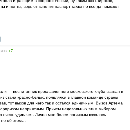
тбола играющим в сборной России, ну таким как Широков,
ты и понты, ведь отныне им паспорт также не всегда поможет
тинг:
+7
ждали — воспитанник прославленного московского клуба вызван в
 из стана красно-белых, появлялся в главной команде страны
зав, тот вызов для него так и остался единичным. Вызов Артема
 сюрпризом неприятным. Причем недовольных этим выбором
то очень удивляет. Лично мне более логичным казалось
с не об этом…