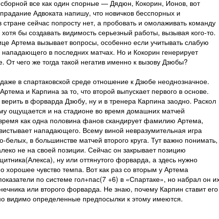
сборной все как один спорные — Дядюн, Кокорин, Ионов, вот
опрадание Адвоката напишу, что новичков бесспорных и
в стране сейчас попросту нет, а пробовать и омолаживать команду
и хотя бы создавать видимость серьезный работы, вызывая кого-то.
ице Артема вызывает вопросы, особенно если учитывать слабую
о нападающего в последних матчах. Но и Кокорин генерирует
. От чего же тогда такой негатив именно к вызову Дзюбы?
о даже в спартаковской среде отношение к Дзюбе неоднозначное.
Артема и Карпина за то, что второй выпускает первого в основе.
верить в форварда Дзюбу, ну и в тренера Карпина заодно. Раскол
ему ощущается и на стадионе во время домашних матчей
 время как одна половина фанов скандирует фамилию Артема,
свистывает нападающего. Всему виной невразумительная игра
о-белых, в большинстве матчей второго круга. Тут важно понимать,
алеко не на своей позиции. Сейчас он закрывает позицию
итника(Алекса), ну или оттянутого форварда, а здесь нужно
 хорошее чувство темпа. Вот как раз со вторым у Артема
казатели по системе гол+пас(7 +6) в «Спартаке», но набрал он и
онечника или второго форварда. Не знаю, почему Карпин ставит его
но видимо определенные предпосылки к этому имеются.