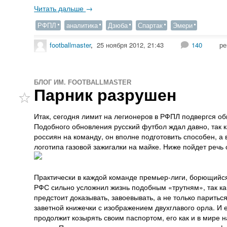
Читать дальше
→
РФПЛ
аналитика
Дзюба
Спартак
Эмери
footballmaster
,
25 ноября 2012, 21:43
140
ре
БЛОГ ИМ. FOOTBALLMASTER
Парник разрушен
Итак, сегодня лимит на легионеров в РФПЛ подвергся о
Подобного обновления русский футбол ждал давно, так 
россиян на команду, он вполне подготовить способен, а
логотипа газовой зажигалки на майке. Ниже пойдет речь
Практически в каждой команде премьер-лиги, борющийся
РФС сильно усложнил жизнь подобным «трутням», так как
предстоит доказывать, завоевывать, а не только паритьс
заветной книжечки с изображением двухглавого орла. И 
продолжит козырять своим паспортом, его как и в мире н