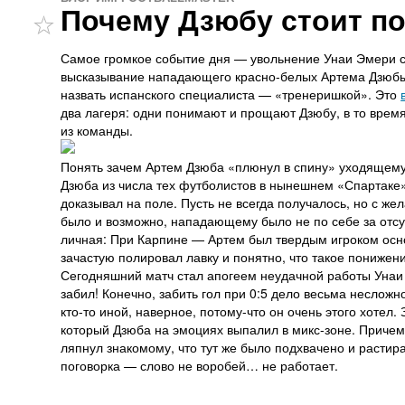
Почему Дзюбу стоит по
Самое громкое событие дня — увольнение Унаи Эмери с 
высказывание нападающего красно-белых Артема Дзюбы,
назвать испанского специалиста — «тренеришкой». Это
два лагеря: одни понимают и прощают Дзюбу, в то время
из команды.
Понять зачем Артем Дзюба «плюнул в спину» уходящему 
Дзюба из числа тех футболистов в нынешнем «Спартаке»,
доказывал на поле. Пусть не всегда получалось, но с ж
было и возможно, нападающему было не по себе за отсу
личная: При Карпине — Артем был твердым игроком ос
зачастую полировал лавку и понятно, что такое понижени
Сегодняшний матч стал апогеем неудачной работы Унаи
забил! Конечно, забить гол при 0:5 дело весьма несложн
кто-то иной, наверное, потому-что он очень этого хотел
который Дзюба на эмоциях выпалил в микс-зоне. Причем, 
ляпнул знакомому, что тут же было подхвачено и расти
поговорка — слово не воробей… не работает.