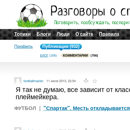
Топики
Блоги
Люди
О сайте
Правила
Профиль
Публикации (932)
БЛОГ
(166)
КОММЕНТАРИИ
(766)
footballmaster
,
11 июля 2013, 22:54
Я так не думаю, все зависит от кла
плеймейкера.
ФУТБОЛ
|
"Спартак". Месть откладывается