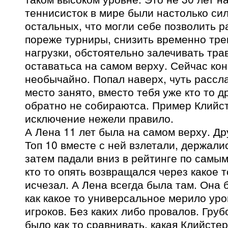
теннисисток в мире были настолько си
остальных, что могли себе позволить р
пореже турниры, снизить временно тр
нагрузки, обстоятельно залечивать трав
оставатьса на самом верху. Сейчас ко
необычайно. Попал наверх, чуть рассла
место занято, вместо тебя уже кто то д
обратно не собираютса. Пример Клийст
исключение нежели правило.
А Лена 11 лет была на самом верху. Дру
Топ 10 вместе с ней взлетали, держалис
затем падали вниз в рейтинге по самы
кто то опять возвращался через какое т
исчезал. А Лена всегда была там. Она 
как какое то универсальное мерило ур
игроков. Без каких либо провалов. Груб
было как то сравнивать, какая Клийстер