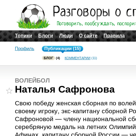
Топики
Блоги
Люди
О сайте
Правила
Профиль
Публикации (15)
БЛОГ
(4)
КОММЕНТАРИИ
(11)
ВОЛЕЙБОЛ
Наталья Сафронова
Свою победу женская сборная по волей
своему игроку, экс-капитану сборной Р
Сафроновой — члену национальной сб
серебряную медаль на летних Олимпийс
Афинах, капитану сборной России — ч