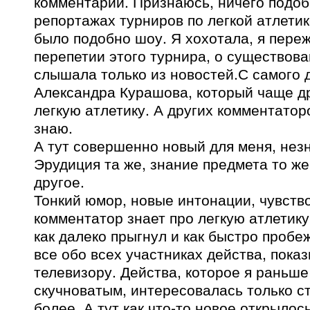
комментарий. Признаюсь, ничего подоб
репортажах турниров по легкой атлетик
было подобно шоу. Я хохотала, я пере
перепетии этого турнира, о существова
слышала только из новостей.С самого 
Александра Курашова, который чаще д
легкую атлетику. А других комментаторо
знаю.
А тут совершенно новый для меня, нез
Эрудиция та же, знание предмета то же
другое.
Тонкий юмор, новые интонации, чувство
комментатор знает про легкую атлетику 
как далеко прыгнул и как быстро пробеж
все обо всех участниках действа, пока
телевизору. Действа, которое я раньше
скучноватым, интересовалась только ст
более. А тут как что-то новое открылос