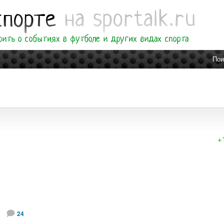
Пои
+
и
24