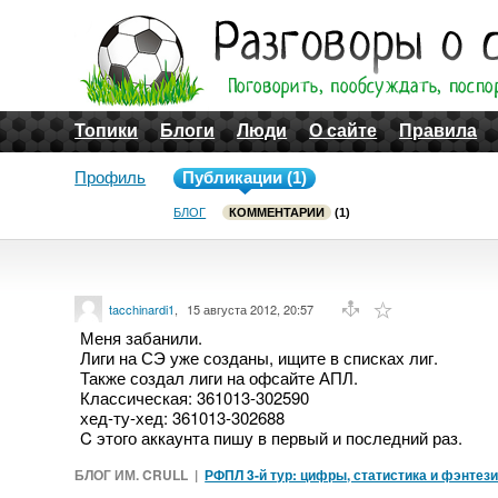
Топики
Блоги
Люди
О сайте
Правила
Профиль
Публикации (1)
БЛОГ
КОММЕНТАРИИ
(1)
tacchinardi1
,
15 августа 2012, 20:57
Меня забанили.
Лиги на СЭ уже созданы, ищите в списках лиг.
Также создал лиги на офсайте АПЛ.
Классическая: 361013-302590
хед-ту-хед: 361013-302688
C этого аккаунта пишу в первый и последний раз.
БЛОГ ИМ. CRULL
|
РФПЛ 3-й тур: цифры, статистика и фэнтез