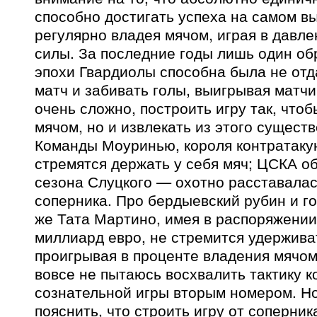
способно достигать успеха на самом в
регулярно владея мячом, играя в давле
силы. За последние годы лишь один о
эпохи Гвардиолы способна была не отд
матч и забивать голы, выигрывая матчи 
очень сложно, построить игру так, чтоб
мячом, но и извлекать из этого сущест
Команды Моуринью, короля контратаку
стремятся держать у себя мяч; ЦСКА о
сезона Слуцкого — охотно расставалась
соперника. Про бердыевский рубин и го
же Тата Мартино, имея в распоряжении
миллиард евро, не стремится удерживат
проигрывая в проценте владения мячом
вовсе не пытаюсь восхвалить тактику к
сознательной игры вторым номером. Н
пояснить, что строить игру от соперника