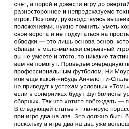
счет, а порой и довести игру до оверта
разностороннее и непредсказуемо техн
игрок. Поэтому, руководствуясь выше
положениями, нужно помнить: уметь х
свои ворота и не подкупаться на прост
обводки — это лишь основа основ, кот
обладать мало-мальски серьезный игро
вы не умеете и этого, то никакие такт
вам не помогут. Проведем очередную п
профессиональным футболом. Ни Моур
или еще какой-нибудь Анчелотти-Спале
не приведут к успехам условных «Томь
если в соперниках будут футболисты у
сборных. Так что хотите побеждать — 
В следующей статье я планирую порасс
при игре два на два. Это должно быть 
поскольку в игре два на два уже вопло