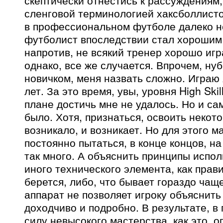
скептически отнестись к рассуждениям
сленговой терминологией хаксболлисто
в профессиональном футболе далеко н
футболист впоследствии стал хорошим
напротив, не всякий тренер хорошо игр
однако, все же случается. Впрочем, ну
новичком, меня назвать сложно. Играю 
лет. За это время, увы, уровня High Ski
плане достичь мне не удалось. Но и са
было. Хотя, признаться, освоить неко
возникало, и возникает. Но для этого м
постоянно пытаться, в конце концов, на
так много. А объяснить принципы испол
иного технического элемента, как прав
берется, либо, что бывает гораздо чащ
аппарат не позволяет игроку объяснить
доходчиво и подробно. В результате, в
силу невысокого мастерства, как это, о