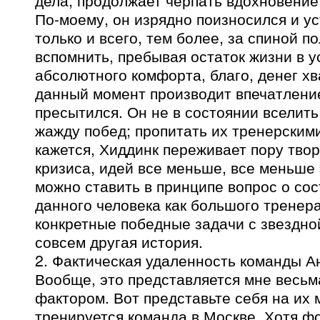
дела, продолжает черпать вдохновение
По-моему, он изрядно поизносился и ус
только и всего, тем более, за спиной п
вспомнить, пребывая остаток жизни в у
абсолютного комфорта, благо, денег хв
данный момент производит впечатление
пресытился. Он не в состоянии вселить
жажду побед; пропитать их тренерским
кажется, Хиддинк переживает пору твор
кризиса, идей все меньше, все меньше 
можно ставить в принципе вопрос о со
данного человека как большого тренер
конкретные победные задачи с звездно
совсем другая история.
2. Фактическая удаленность команды А
Вообще, это представляется мне весь
фактором. Вот представьте себя на их 
тренируется команда в Москве. Хотя ф